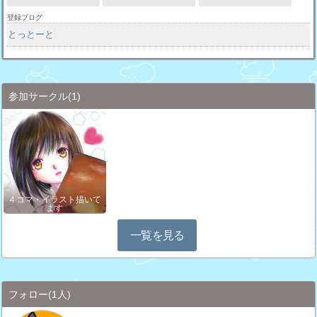
登録ブログ
とっとーと
参加サークル
(1)
４コマ・イラスト描いて
ます
一覧を見る
フォロー
(1人)