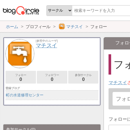
ホーム
プロフィール
マチスイ
フォロー
[参照中のユーザ]
フォロ
マチスイ
フォ
フォロー
フォロワー
参加サークル
0
0
0
マチスイ
登録ブログ
町の水道修理センター
フォロー
参加サークル
(0)