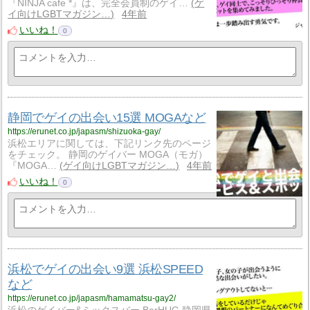
『NINJA cafe *』は、完全会員制のゲイ…
ゲ
イ向けLGBTマガジン…
4年前
いいね！
0
静岡でゲイの出会い15選 MOGAなど
https://erunet.co.jp/japasm/shizuoka-gay/
浜松エリアに関しては、下記リンク先のページ
をチェック。 静岡のゲイバー MOGA（モガ）
『MOGA…
ゲイ向けLGBTマガジン…
4年前
いいね！
0
浜松でゲイの出会い9選 浜松SPEED
など
https://erunet.co.jp/japasm/hamamatsu-gay2/