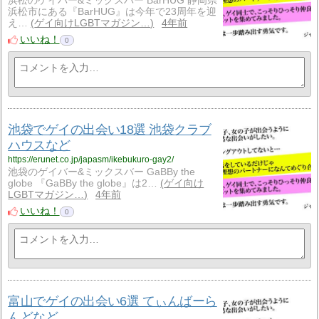
浜松のゲイバー&ミックスバー BarHUG 静岡県
浜松市にある『BarHUG』は今年で23周年を迎
え…
ゲイ向けLGBTマガジン…
4年前
いいね！
0
池袋でゲイの出会い18選 池袋クラブ
ハウスなど
https://erunet.co.jp/japasm/ikebukuro-gay2/
池袋のゲイバー&ミックスバー GaBBy the
globe 『GaBBy the globe』は2…
ゲイ向け
LGBTマガジン…
4年前
いいね！
0
富山でゲイの出会い6選 てぃんばーら
んどなど