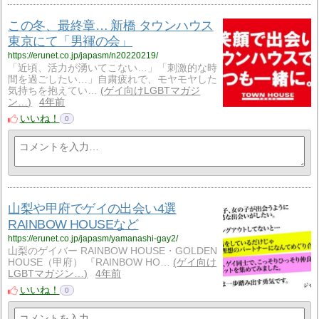
この冬、最終章… 新橋 タウンハウス
東京にて「男褌の会」
https://erunet.co.jp/japasm/n20220219/
「近頃、活力が湧いてこない…」「刺激的な時
間を過ごしたい…」自粛疲れで、モヤモヤした
気持ちを抱えてい…
ゲイ向けLGBTマガジ
ン…
4年前
いいね！
0
山梨や甲府でゲイの出会い4選
RAINBOW HOUSEなど
https://erunet.co.jp/japasm/yamanashi-gay2/
山梨のゲイバー RAINBOW HOUSE・GOLDEN
HOUSE（甲府） 『RAINBOW HO…
ゲイ向け
LGBTマガジン…
4年前
いいね！
0