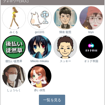
フォロワー
(10人)
みくる
go1101
帰依 龍照
biyo
後払い徒然草
Mikoto mikaka
スッキー
オトナ帝国
しょうらく
赤い水性
一覧を見る