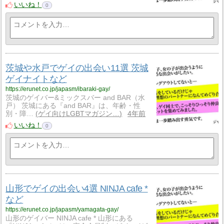
いいね！
0
茨城や水戸でゲイの出会い11選 茨城
ゲイナイトなど
https://erunet.co.jp/japasm/ibaraki-gay/
茨城のゲイバー&ミックスバー and BAR（水
戸） 茨城にある『and BAR』は、年齢・性
別・障…
ゲイ向けLGBTマガジン…
4年前
いいね！
0
山形でゲイの出会い4選 NINJA cafe *
など
https://erunet.co.jp/japasm/yamagata-gay/
山形のゲイバー NINJA cafe * 山形にある