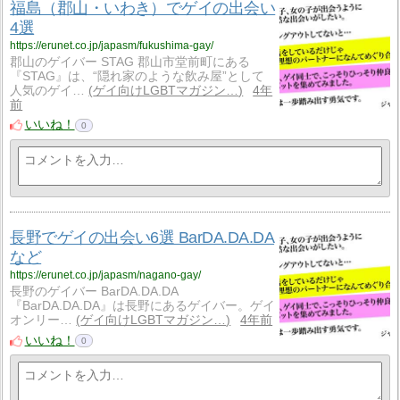
福島（郡山・いわき）でゲイの出会い
4選
https://erunet.co.jp/japasm/fukushima-gay/
郡山のゲイバー STAG 郡山市堂前町にある
『STAG』は、“隠れ家のような飲み屋”として
人気のゲイ…
ゲイ向けLGBTマガジン…
4年
前
いいね！
0
長野でゲイの出会い6選 BarDA.DA.DA
など
https://erunet.co.jp/japasm/nagano-gay/
長野のゲイバー BarDA.DA.DA
『BarDA.DA.DA』は長野にあるゲイバー。ゲイ
オンリー…
ゲイ向けLGBTマガジン…
4年前
いいね！
0