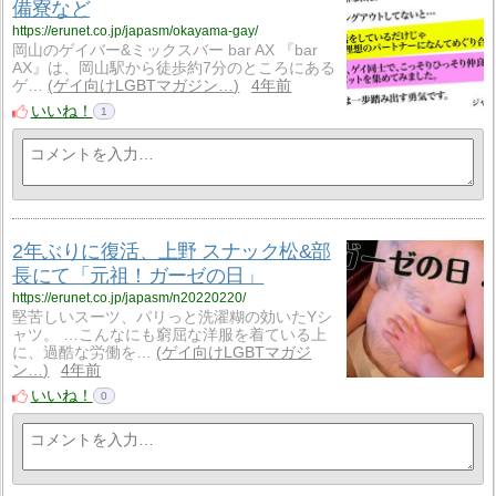
備寮など
https://erunet.co.jp/japasm/okayama-gay/
岡山のゲイバー&ミックスバー bar AX 『bar
AX』は、岡山駅から徒歩約7分のところにある
ゲ…
ゲイ向けLGBTマガジン…
4年前
いいね！
1
2年ぶりに復活、上野 スナック松&部
長にて「元祖！ガーゼの日」
https://erunet.co.jp/japasm/n20220220/
堅苦しいスーツ、パリっと洗濯糊の効いたYシ
ャツ。 …こんなにも窮屈な洋服を着ている上
に、過酷な労働を…
ゲイ向けLGBTマガジ
ン…
4年前
いいね！
0