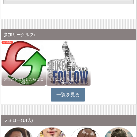
参加サークル
(2)
ブログを更新したらここ
【非公式】相互フォロー
で報告
サークル
一覧を見る
フォロー
(14人)