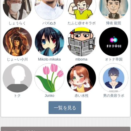
しょうらく
バズぬき
たふじ@オキラボ
帰依 龍照
じょ～い小川
Mikoto mikaka
mboma
オトナ帝国
トク
Junko
赤い水性
男の美容ラボ
一覧を見る