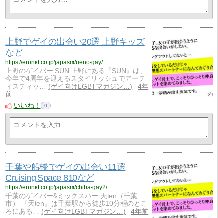
上野でゲイの出会い20選 上野キッズ
など
https://erunet.co.jp/japasm/ueno-gay/
上野のゲイバー SUN 上野にある『SUN』は、
今年で4周年を迎えるスタイリッシュでアーテ
ィスティッ…
ゲイ向けLGBTマガジン…
4年
前
いいね！
0
千葉や船橋でゲイの出会い11選
Cruising Space 810など
https://erunet.co.jp/japasm/chiba-gay2/
千葉のゲイバー&ミックスバー 天ten（千葉
市） 『天ten』は千葉駅から徒歩10分程のとこ
ろにある…
ゲイ向けLGBTマガジン…
4年前