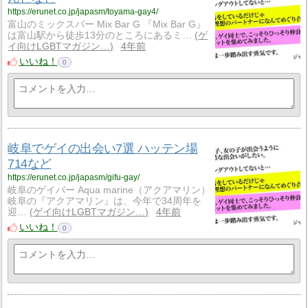
https://erunet.co.jp/japasm/toyama-gay4/
富山のミックスバー Mix Bar G 『Mix Bar G』
は富山駅から徒歩13分のところにあるミ…
ゲ
イ向けLGBTマガジン…
4年前
いいね！
0
岐阜でゲイの出会い7選 ハッテン場
714など
https://erunet.co.jp/japasm/gifu-gay/
岐阜のゲイバー Aqua marine（アクアマリン）
岐阜の『アクアマリン』は、今年で34周年を
迎…
ゲイ向けLGBTマガジン…
4年前
いいね！
0