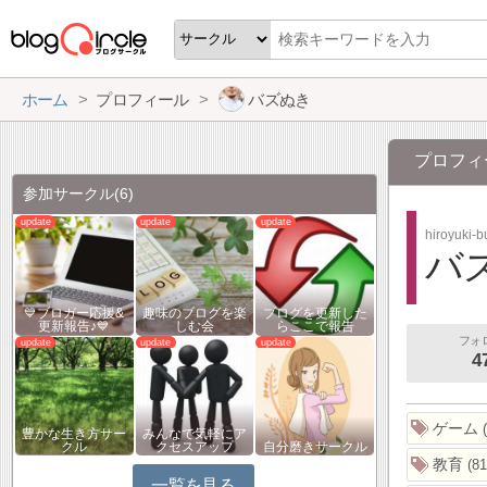
ホーム
プロフィール
バズぬき
プロフィ
参加サークル
(6)
hiroyuki-b
バ
💙ブロガー応援&
趣味のブログを楽
ブログを更新した
更新報告♪💙
しむ会
らここで報告
フォ
4
ゲーム
豊かな生き方サー
みんなで気軽にア
クル
クセスアップ
自分磨きサークル
教育
81
一覧を見る