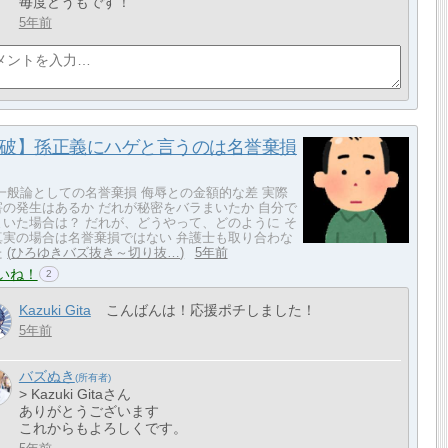
毎度どうもです！
5年前
破】孫正義にハゲと言うのは名誉棄損
 一般論としての名誉棄損 侮辱との金額的な差 実際
害の発生はあるか だれが秘密をバラまいたか 自分で
まいた場合は？ だれが、どうやって、どのように そ
真実の場合は名誉棄損ではない 弁護士も取り合わな
た
ひろゆきバズ抜き～切り抜…
5年前
いね！
2
Kazuki Gita
こんばんは！応援ポチしました！
5年前
バズぬき
> Kazuki Gitaさん
ありがとうございます
これからもよろしくです。