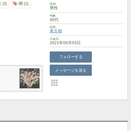
業
闇
3
2
性別
男性
年齢
40代
住所
東京都
入会日
2021年09月03日
フォローする
メッセージを送る