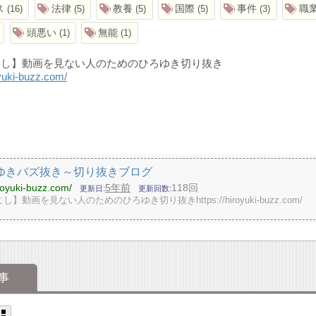
ス
法律
教養
国際
事件
職
16
5
5
5
3
頭悪い
無能
1
1
こし】動画を見ない人のためのひろゆき切り抜き
oyuki-buzz.com/
ゆきバズ抜き～切り抜きブログ
iroyuki-buzz.com/
5年前
118回
更新日
更新回数
】動画を見ない人のためのひろゆき切り抜きhttps://hiroyuki-buzz.com/
事