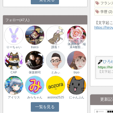
フラン
学歴
2
フォロー
(47人)
【文字起
https://hir
アルテミス
体調不良 端
りーちゃい
tralco
課長！
末4種類…
ひろ
https://h
【文字起こし
CAP
保坂耕司
とみぃ
biyo
アイリス
みらちゃん
aozora2525
にゃんぷん
更新記
一覧を見る