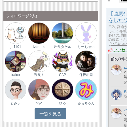
【凶悪
フォロワー
(32人)
をした
目次 宮迫
っそく布教
必須の理由
の藤森さん
ひろゆき
go1101
tvdrome
岩見タケル
りーちゃい
いいね
前の3件
>
tralco
課長！
CAP
保坂耕司
5
K
5
とみぃ
biyo
ひろ
みらちゃん
一覧を見る
>
5