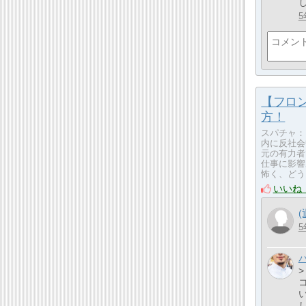
5
【フロ
方！
スパチャ：
内に反社会
元の有力者
仕事に影響
怖く、どう
いいね
5
>