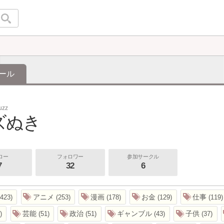
ール
uzz
ズぬき
ロー
フォロワー
参加サークル
7
32
6
アニメ
漫画
お金
仕事
423
253
178
129
119
芸能
政治
ギャンブル
子供
51
51
43
37