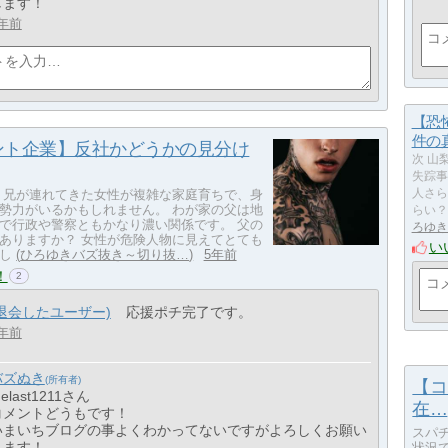
します！
年前
【恐
件の
ント企業】反社かどうかの見分け
次 山
失踪事
 兄が連れてきた女性が複雑な家庭育ちで、身
人さら
勢力がいるかもしれません。 わが家の父は地
らい？
で行政や警察ともかなり濃い関係です。 父の
ろゆき
ありますか？ 女性が危険人物に見えてとても
い
し
ひろゆきバズ抜き～切り抜…
5年前
！
2
(退会したユーザー)
応援ポチ完了です。
年前
バズぬき
【コ
 elast1211さん
在…
コメントどうもです！
いまいちブログの事よくわかってないですがよろしくお願い
スパ
します！
状況