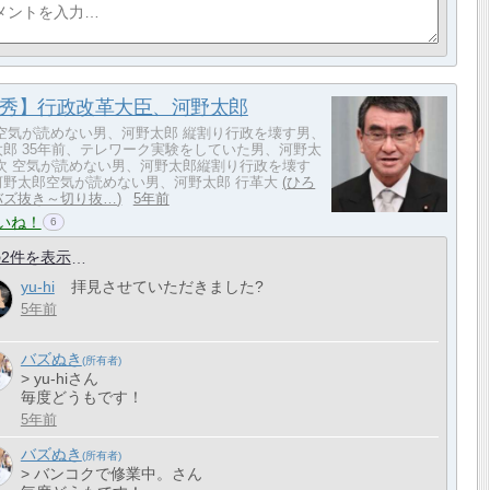
秀】行政改革大臣、河野太郎
 空気が読めない男、河野太郎 縦割り行政を壊す男、
太郎 35年前、テレワーク実験をしていた男、河野太
目次 空気が読めない男、河野太郎縦割り行政を壊す
河野太郎空気が読めない男、河野太郎 行革大
ひろ
バズ抜き～切り抜…
5年前
いね！
6
2件を表示
yu-hi
拝見させていただきました?
5年前
バズぬき
> yu-hiさん
毎度どうもです！
5年前
バズぬき
> バンコクで修業中。さん