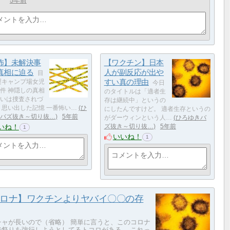
5年前
怖】未解決事
【ワクチン】日本
真相に迫る
人が副反応が出や
目
すい真の理由
梨キャンプ場女児
今日
件 神隠しの真相
のタイトルは「適者生
いは捜査されづ
存は継続中」というの
 思い出した記憶 一番怖い…
ひ
にしたんですけど。 適者生存というの
バズ抜き～切り抜…
5年前
がダーウィンという人…
ひろゆきバ
いね！
ズ抜き～切り抜…
5年前
1
いいね！
1
ロナ】ワクチンよりヤバイ〇〇の存
チャが長いので（省略） 簡単に言うと、このコロナ
で祭りを強行しようとしてるトコロがある。 これっ