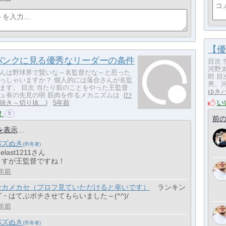
【優
バンクに見る優秀なリーダーの条件
目次
河野
んは野球界で賢いな～名監督だな～と思った
郎 
っしゃいますか？ 個人的には落合さんが名監
男、
ます。 目次 当たり前のことをやった王監督
ゆき
ュ有の先見の明 筋肉を作るメカニズムは
ひ
い
抜き～切り抜…
5年前
！
5
前の
を表示
バズぬき
 elast1211さん
さすが王監督ですね！
年前
セカメカセ（プロフ見ていただけると幸いです）
ランキン
グ・はてぶポチさせてもらいました～(^^)/
年前
バズぬき