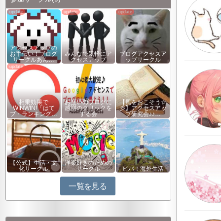
アクセスアップの
お手伝い！ブログ
みんなで気軽にア
ブログアクセスア
サークルあん…
クセスアップ
ップサークル
相乗効果で
お互いのブログに
【風をおこそう☆
WINWIN!「はて
感謝のクリックを
彡】アクセスアッ
ブ・ランキング…
する会
プ研究会♪♪…
【公式】生活・文
洋楽好きのための
化サークル
サークル
ビバ！海外生活
一覧を見る