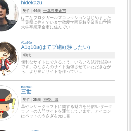
hidekazu
男性
44歳
千葉県
東金市
はてなブログガールズコレクションはじめました
千葉県に住んでいます敬愛学園高校卒業青山学院
大学卒業東金市に住んでい…
A1q10a
A1q10a(はてブ砲経験したい)
40代
便利なサイトにできるよう、いろいろ試行錯誤中
です。みなさんのサイト勉強させていただきなが
ら、より良いサイトを作ってい…
thirdtaku
三世
男性
38歳
神奈川県
革やレザークラフトに関する魅力を発信!レザーク
ラフトの入門サイトを運営しています。アイコン
はペットのうさぎを元に書…