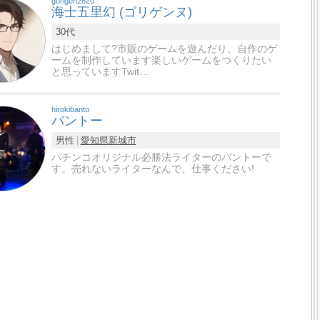
gorigen2620
海士五里幻 (ゴリゲンヌ)
30代
はじめまして?市販のゲームを遊んだり、自作のゲ
ームを制作しています楽しいゲームをつくりたい
と思っていますTwit…
hirokibanto
バントー
男性
愛知県
新城市
パチンコオリジナル必勝法ライターのバントーで
す。売れないライターなんで、仕事ください!