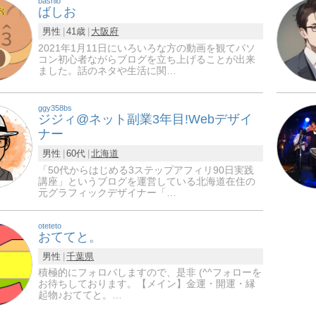
bashio
ばしお
男性
41歳
大阪府
2021年1月11日にいろいろな方の動画を観てパソ
コン初心者ながらブログを立ち上げることが出来
ました。話のネタや生活に関…
ggy358bs
ジジィ@ネット副業3年目!Webデザイ
ナー
男性
60代
北海道
「50代からはじめる3ステップアフィリ90日実践
講座」というブログを運営している北海道在住の
元グラフィックデザイナー「…
oteteto
おててと。
男性
千葉県
積極的にフォロバしますので、是非 (^^フォローを
お待ちしております。【メイン】金運・開運・縁
起物♪おててと。…