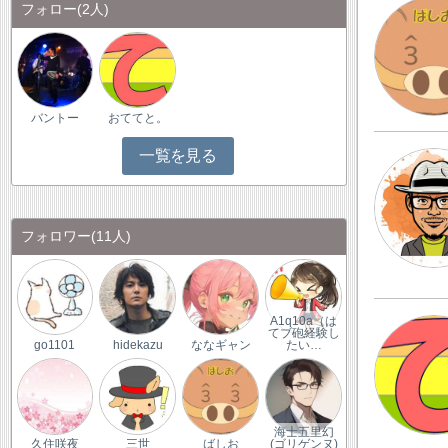
フォロー
(2人)
バントー
おててと。
一覧を見る
フォロワー
(11人)
A1q10a（は
てブ砲経験し
go1101
hidekazu
ななギャン
たい…
海士五里幻
久住咲夜
三世
ばしお
(ゴリゲンヌ)