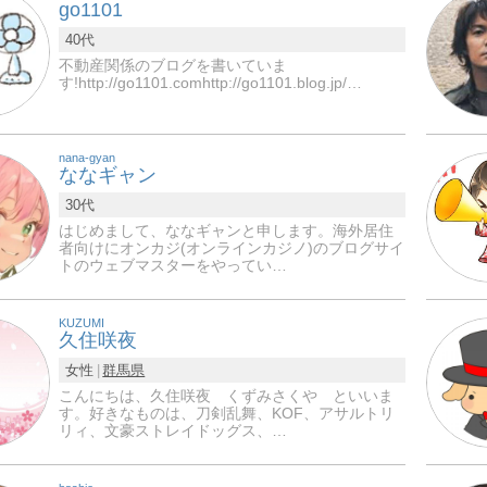
go1101
40代
不動産関係のブログを書いていま
す!http://go1101.comhttp://go1101.blog.jp/…
nana-gyan
ななギャン
30代
はじめまして、ななギャンと申します。海外居住
者向けにオンカジ(オンラインカジノ)のブログサイ
トのウェブマスターをやってい…
KUZUMI
久住咲夜
女性
群馬県
こんにちは、久住咲夜 くずみさくや といいま
す。好きなものは、刀剣乱舞、KOF、アサルトリ
リィ、文豪ストレイドッグス、…