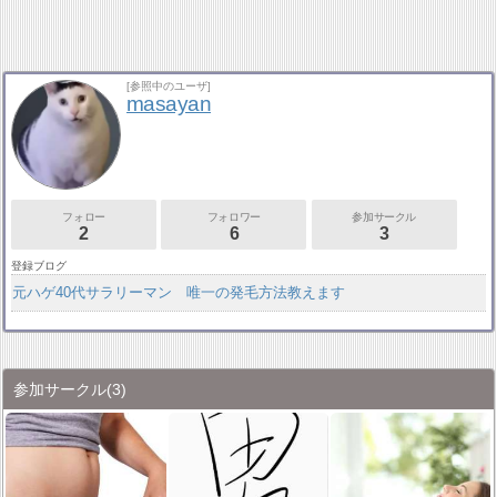
[参照中のユーザ]
masayan
フォロー
フォロワー
参加サークル
2
6
3
登録ブログ
元ハゲ40代サラリーマン 唯一の発毛方法教えます
参加サークル
(3)