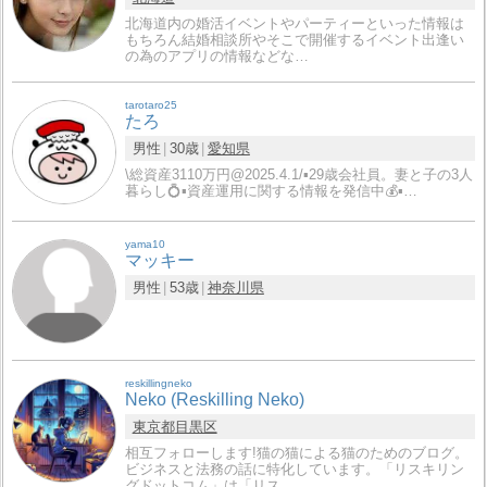
北海道内の婚活イベントやパーティーといった情報は
もちろん結婚相談所やそこで開催するイベント出逢い
の為のアプリの情報などな…
tarotaro25
たろ
男性
30歳
愛知県
\総資産3110万円@2025.4.1/▪️29歳会社員。妻と子の3人
暮らし💍▪️資産運用に関する情報を発信中💰▪…
yama10
マッキー
男性
53歳
神奈川県
reskillingneko
Neko (Reskilling Neko)
東京都
目黒区
相互フォローします!猫の猫による猫のためのブログ。
ビジネスと法務の話に特化しています。「リスキリン
グドットコム」は「リス…