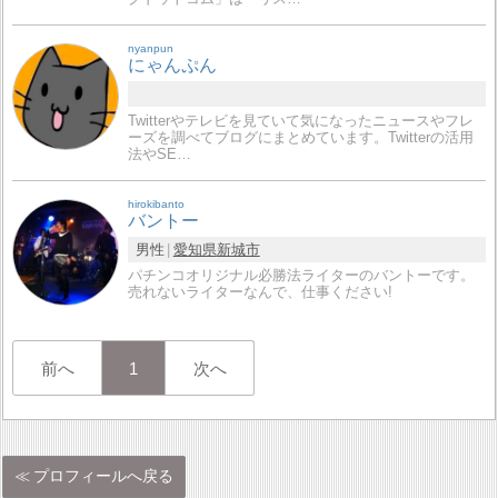
nyanpun
にゃんぷん
Twitterやテレビを見ていて気になったニュースやフレ
ーズを調べてブログにまとめています。Twitterの活用
法やSE…
hirokibanto
バントー
男性
愛知県
新城市
パチンコオリジナル必勝法ライターのバントーです。
売れないライターなんで、仕事ください!
前へ
1
次へ
プロフィールへ戻る