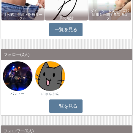
ダイエットや美容の実践
【公式】健康・医療サー
情報を公開する賢明な
クル
男の婚活
ブ…
一覧を見る
フォロー
(2人)
バントー
にゃんぷん
一覧を見る
フォロワー
(6人)