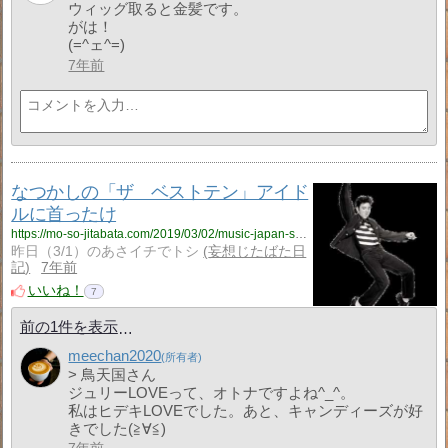
ウィッグ取ると金髪です。
がは！
(=^ェ^=)
7年前
なつかしの「ザ ベストテン」アイド
ルに首ったけ
https://mo-so-jitabata.com/2019/03/02/music-japan-showa/
昨日（3/1）のあさイチでトシ
妄想じたばた日
記
7年前
いいね！
7
前の1件を表示
meechan2020
> 鳥天国さん
ジュリーLOVEって、オトナですよね^_^。
私はヒデキLOVEでした。あと、キャンディーズが好
きでした(≧∀≦)