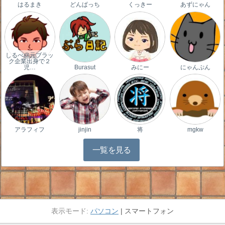
はるまき
どんぱっち
くっきー
あずにゃん
しるべ@元ブラッ
ク企業出身で２
児…
Burasut
みにー
にゃんぷん
アラフィフ
jinjin
将
mgkw
一覧を見る
パソコン
スマートフォン