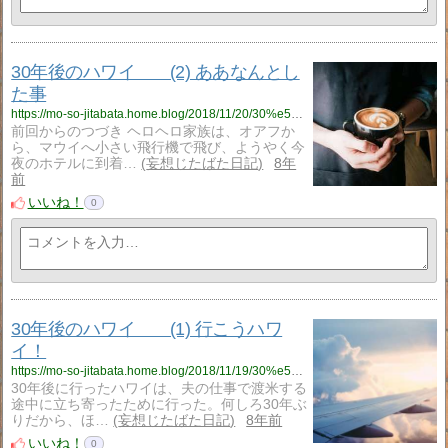
30年後のハワイ (2) ああなんとし
た事
https://mo-so-jitabata.home.blog/2018/11/20/30%e5%b9%b4%e5%be%8c%e3%81%ae%e3%83%8f%e3%83%af%e3%82%a4%e3%80%802/
前回からのつづき ヘロヘロ家族は、オアフか
ら、マウイへ小さい飛行機で飛び、ようやく今
夜のホテルに到着…
妄想じたばた日記
8年
前
いいね！
0
30年後のハワイ (1) 行こうハワ
イ！
https://mo-so-jitabata.home.blog/2018/11/19/30%e5%b9%b4%e5%be%8c%e3%81%ae%e3%83%8f%e3%83%af%e3%82%a4%e3%80%80%ef%bc%881%ef%bc%89/
30年後に行ったハワイは、夫の仕事で渡米する
途中に立ち寄ったために行った。何しろ30年ぶ
りだから、ほ…
妄想じたばた日記
8年前
いいね！
0