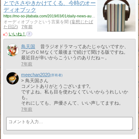
とでささやきかけてくる、今時のオー
ディオブック
https://mo-so-jitabata.com/2019/03/01/daily-news-audiobooks-cozy-soft-voices/
オーディオブックという言葉を聞
妄想じたば
た日記
7年前
いいね！
7
鳥天国
昔ラジオドラマってあたじゃないですか、
アレのＣＭなくて最後まで続けて聞ける版ですね。
最近目が辛いからこういうのありだね～。
7年前
meechan2020
> 鳥天国さん
コメントありがとうございます?。
ですよね。私も目を使わなくていいからうれしいか
も。
それにしても、声優さんて、いい声してますね。
7年前