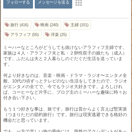
フォローする
メッセージを送る
旅行
映画
主婦
416
240
151
アラフィフ
洋楽
55
25
ミーハーなところがどうしても抜けないアラフィフ主婦です。
家族は４人・アラフィフ夫と私・２卵性双子の娘たち（成人）
です。ふだんは夫と２人暮らしのぐだぐだ生活を送っていま
す。
何より好きなのは、音楽・映画・ドラマ・ラジオ〜エンタメ全
般。10代の頃ずっとテレビのない生活をしてきたので、ラジオ
がエンタメの全てで、今でもラジオ大好きです。よろしけれ
ば、コーヒーなど片手に、ブログ主のミーハーな趣味に時々お
付き合い下さい。
もう１つ好きな事は、旅です。旅行は昔からよく言えば堅実派
（つまりただの節約旅行）です。旅行は現実逃避できる格好の
機会だと思っています。
でも、一方で楽しい旅の最中には、突然のアクシデントがあっ