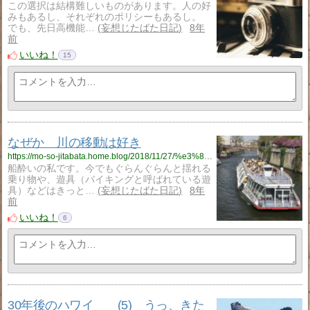
この選択は結構難しいものがあります。人の好
みもあるし、それぞれのポリシーもあるし。
でも、先日高機能…
妄想じたばた日記
8年
前
いいね！
15
なぜか 川の移動は好き
https://mo-so-jitabata.home.blog/2018/11/27/%e3%81%aa%e3%81%9c%e3%81%8b%e3%80%80%e5%b7%9d%e3%81%ae%e7%a7%bb%e5%8b%95%e3%81%af%e5%a5%bd%e3%81%8d/
船酔いの私です。今でもぐらんぐらんと揺れる
乗り物や、遊具（バイキングと呼ばれている遊
具）などはきっと…
妄想じたばた日記
8年
前
いいね！
6
30年後のハワイ (5) うっ、きた