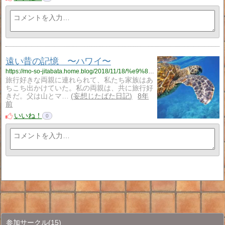
遠い昔の記憶 〜ハワイ〜
https://mo-so-jitabata.home.blog/2018/11/18/%e9%81%a0%e3%81%84%e6%98%94%e3%81%ae%e8%a8%98%e6%86%b6%e3%80%80%e3%80%9c%e3%83%8f%e3%83%af%e3%82%a4%e3%80%9c/
旅行好きな両親に連れられて、私たち家族はあ
ちこち出かけていた。私の両親は、共に旅行好
きだ。父は山とマ…
妄想じたばた日記
8年
前
いいね！
0
参加サークル
(15)