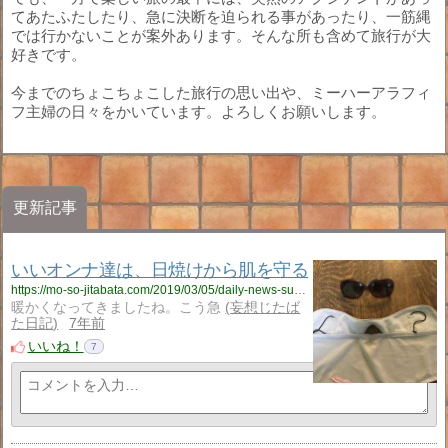
てあたふたしたり、急に決断を迫られる事があったり、一筋縄
では行かないことが案外あります。そんな所も含めて旅行が大
好きです。
今までのちょこちょこした旅行の思い出や、ミーハーアラフィ
フ主婦の日々をかいています。よろしくお願いします。
更新記事
いいオンナ達は、日焼けから肌を守る
https://mo-so-jitabata.com/2019/03/05/daily-news-sun-protect-uv-cut-mask/
暖かくなってきましたね。こう急
妄想じたば
た日記
7年前
いいね！
7