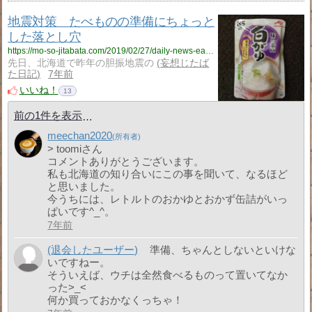
地震対策 たべものの準備にちょっと
した落とし穴
https://mo-so-jitabata.com/2019/02/27/daily-news-earthquake-foods/
先日、北海道で昨年の胆振地震の
妄想じたば
た日記
7年前
いいね！
13
前の1件を表示
meechan2020
> toomiさん
コメントありがとうございます。
私も北海道の知り合いにこの事を聞いて、なるほど
と思いました。
今うちには、レトルトのおかゆとおかず缶詰がいっ
ぱいです^_^。
7年前
(退会したユーザー)
準備、ちゃんとしないといけな
いですねー。
そういえば、ウチは全然食べるものって置いてなか
った>_<
何か買っておかなくっちゃ！