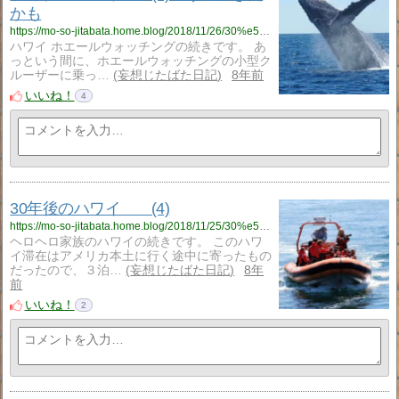
かも
https://mo-so-jitabata.home.blog/2018/11/26/30%e5%b9%b4%e5%be%8c%e3%81%ae%e3%83%8f%e3%83%af%e3%82%a4%e3%80%80%e3%80%805%e3%80%80%e3%81%86%e3%81%a3%e3%80%81%e3%81%8d%e3%81%9f%e3%81%8b%e3%82%82/
ハワイ ホエールウォッチングの続きです。 あ
っという間に、ホエールウォッチングの小型ク
ルーザーに乗っ…
妄想じたばた日記
8年前
いいね！
4
30年後のハワイ (4)
https://mo-so-jitabata.home.blog/2018/11/25/30%e5%b9%b4%e5%be%8c%e3%81%ae%e3%83%8f%e3%83%af%e3%82%a4%e3%80%80%e3%80%804/
ヘロヘロ家族のハワイの続きです。 このハワ
イ滞在はアメリカ本土に行く途中に寄ったもの
だったので、３泊…
妄想じたばた日記
8年
前
いいね！
2