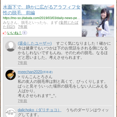
水面下で、静かに広がるアラフィフ女
性の脱毛 前編
https://mo-so-jitabata.com/2019/03/03/daily-news-permanent-hair-removal/
みなさん、脱毛といったら、まず
妄想じたば
た日記
7年前
いいね！
6
(退会したユーザー)
すごく気になりました！確かに
今は健康でもいつかは下のお世話をされる側になる
かもしれないですもんね。そのための脱毛。なるほ
どと思いました。考えさせられます。
7年前
meechan2020
> りんこんとろさん
私の友人の脱毛率は割と高くて、びっくりします。
ぱっと見そういった場所の脱毛をしない人にみえる
人ばかり。
考えさせられます^_^。
7年前
dalichoko（ダリチョコ）
うちのダーリンはウィッ
グしてます。