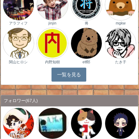
アラフィフ
jinjin
将
mgkw
関山ヒロシ
内野知樹
etf郎
たき子
一覧を見る
フォロワー
(67人)