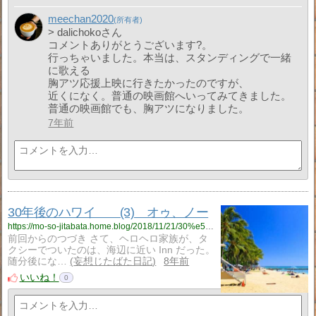
meechan2020
> dalichokoさん
コメントありがとうございます?。
行っちゃいました。本当は、スタンディングで一緒
に歌える
胸アツ応援上映に行きたかったのですが、
近くになく。普通の映画館へいってみてきました。
普通の映画館でも、胸アツになりました。
7年前
30年後のハワイ (3) オゥ、ノー
https://mo-so-jitabata.home.blog/2018/11/21/30%e5%b9%b4%e5%be%8c%e3%81%ae%e3%83%8f%e3%83%af%e3%82%a4%e3%80%80%e3%80%803%e3%80%80%e3%82%aa%e3%82%a5%e3%80%81%e3%81%be%e3%81%9f%e3%81%a0%e3%82%88%e3%82%93/
前回からのつづき さて、ヘロヘロ家族が、タ
クシーでついたのは、海辺に近い Inn だった。
随分後にな…
妄想じたばた日記
8年前
いいね！
0