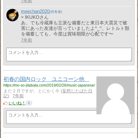
7年前
meechan2020
> IKUKOさん
あ、でも冷蔵庫も立派な備蓄だと東日本大震災で被
害にあった友達が言っていましたよ^_^。レトルト類
を備蓄しても、今度は賞味期限が心配です〜
7年前
初春の国内ロック ユニコーン他
https://mo-so-jitabata.com/2019/02/26/music-japanese/
まだ２月ですが、とにかく今
妄想じたばた日
記
7年前
いいね！
6