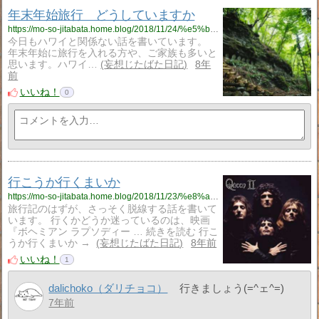
年末年始旅行 どうしていますか
https://mo-so-jitabata.home.blog/2018/11/24/%e5%b9%b4%e6%9c%ab%e5%b9%b4%e5%a7%8b%e6%97%85%e8%a1%8c%e3%80%80%e3%81%a9%e3%81%86%e3%81%97%e3%81%a6%e3%81%84%e3%81%be%e3%81%99%e3%81%8b/
今日もハワイと関係ない話を書いています。
年末年始に旅行を入れる方や、ご家族も多いと
思います。ハワイ…
妄想じたばた日記
8年
前
いいね！
0
行こうか行くまいか
https://mo-so-jitabata.home.blog/2018/11/23/%e8%a1%8c%e3%81%93%e3%81%86%e3%81%8b%e8%a1%8c%e3%81%8f%e3%81%be%e3%81%84%e3%81%8b/
旅行記のはずが、さっそく脱線する話を書いて
います。 行くかどうか迷っているのは、映画
『ボヘミアン ラプソディー … 続きを読む 行こ
うか行くまいか →
妄想じたばた日記
8年前
いいね！
1
dalichoko（ダリチョコ）
行きましょう(=^ェ^=)
7年前