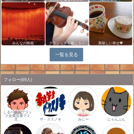
みんなの映画
クラシックを聴こう！
美味しい幸せ💖
一覧を見る
フォロー
(69人)
しるべ@元ブラッ
ク企業出身で２
児…
ザ・クスノキ
みにー
にゃんぷん