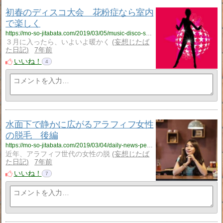
初春のディスコ大会 花粉症なら室内
で楽しく
https://mo-so-jitabata.com/2019/03/05/music-disco-songs-spring/
３月に入ったら、いよいよ暖かく
妄想じたば
た日記
7年前
いいね！
4
水面下で静かに広がるアラフィフ女性
の脱毛 後編
https://mo-so-jitabata.com/2019/03/04/daily-news-permanent-hair-removal2/
近年、アラフィフ世代の女性の脱
妄想じたば
た日記
7年前
いいね！
7