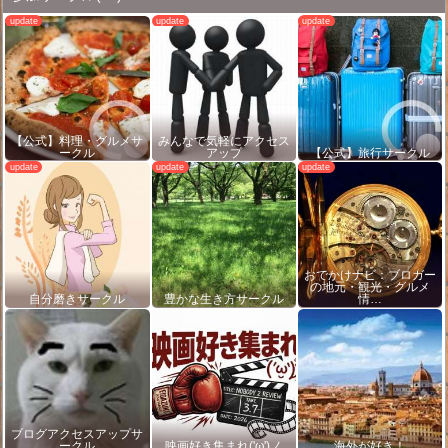
【公式】料理・グルメサ
みんなで気軽にアクセス
ークル
アップ
【公式】旅行サークル
おでかけナビ：ブロガー
の地元・観光・グルメ
自分磨きサークル
豊かな生き方サークル
情…
ブログアクセスアップサ
ークル
映画好き集まれ('ω')ノ
海外が好き！