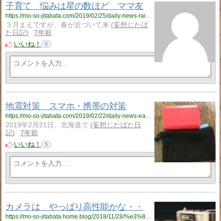
子育て 悩みは星の数ほど ママ友
https://mo-so-jitabata.com/2019/02/25/daily-news-raisingkids-mum-trouble/
３月まえですが、春が近づいて来
妄想じたば
た日記
7年前
いいね！
5
地震対策 スマホ・携帯の対策
https://mo-so-jitabata.com/2019/02/22/daily-news-earthquake-smartphone-charge/
2019年2月21日、北海道で
妄想じたばた日
記
7年前
いいね！
5
カメラは やっぱり高性能かな・・
https://mo-so-jitabata.home.blog/2018/11/28/%e3%82%ab%e3%83%a1%e3%83%a9%e3%81%af%e3%80%80%e3%82%84%e3%81%a3%e3%81%b1%e3%82%8a%e9%ab%98%e6%80%a7%e8%83%bd%e3%80%80%e3%81%a7%e3%81%99%e3%81%ad%e3%83%bb%e3%83%bb/