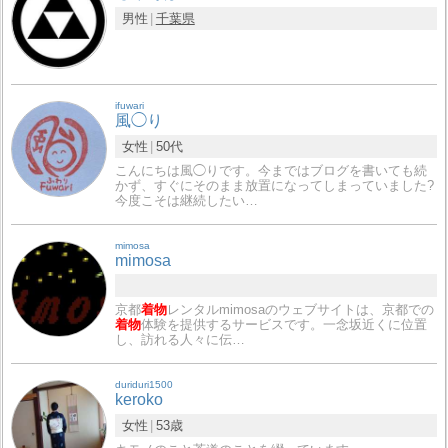
男性
千葉県
ifuwari
風◯り
女性
50代
こんにちは風◯りです。今まではブログを書いても続
かず、すぐにそのまま放置になってしまっていました?
今度こそは継続したい…
mimosa
mimosa
京都
着物
レンタルmimosaのウェブサイトは、京都での
着物
体験を提供するサービスです。一念坂近くに位置
し、訪れる人々に伝…
duriduri1500
keroko
女性
53歳