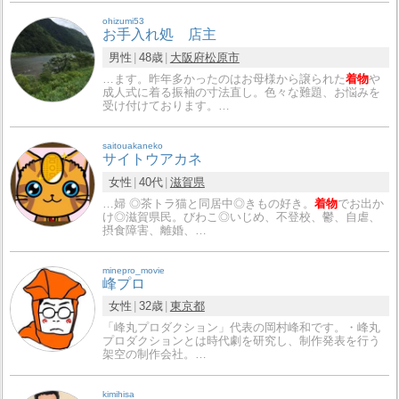
ohizumi53
お手入れ処 店主
男性
48歳
大阪府
松原市
…ます。昨年多かったのはお母様から譲られた
着物
や
成人式に着る振袖の寸法直し。色々な難題、お悩みを
受け付けております。…
saitouakaneko
サイトウアカネ
女性
40代
滋賀県
…婦 ◎茶トラ猫と同居中◎きもの好き。
着物
でお出か
け◎滋賀県民。びわこ◎いじめ、不登校、鬱、自虐、
摂食障害、離婚、…
minepro_movie
峰プロ
女性
32歳
東京都
「峰丸プロダクション」代表の岡村峰和です。・峰丸
プロダクションとは時代劇を研究し、制作発表を行う
架空の制作会社。…
kimihisa