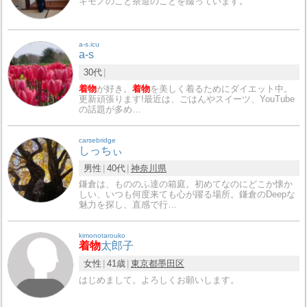
キモノのこと茶道のことを綴っています。
a-s.icu
a-s
30代
着物
が好き。
着物
を美しく着るためにダイエット中。
更新頑張ります!最近は、ごはんやスイーツ、YouTube
の話題が多め…
carsebridge
しっちぃ
男性
40代
神奈川県
鎌倉は、もののふ達の箱庭。初めてなのにどこか懐か
しい、いつも何度来ても心が躍る場所。鎌倉のDeepな
魅力を探し、直感で行…
kimonotarouko
着物
太郎子
女性
41歳
東京都
墨田区
はじめまして。よろしくお願いします。