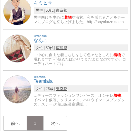
キミヒサ
男性
50代
東京都
男性向けを中心に
着物
や浴衣、和を感じることをテー
マにブログを立ち上げました。http://soyokaze-so.co…
kimonono
なあこ
女性
30代
広島県
…中心に自由な着こなしをして色々なところに
着物
で
現れます(*'▽')始めたばかりでまだまだなのですが、コ
ーディネートには…
Teamlala
Teamlala
女性
26歳
東京都
…ディースファッションワンピース、オシャレ
着物
、
イベント仮装、クリスマス、ハロウインコスプレグッ
ズ、ステージ演出服激案通販…
前へ
1
次へ