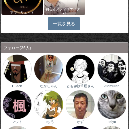
初心者アフィリエイター
アフィリエイト
♪♪
一覧を見る
フォロー
(36人)
F.Jack
なかしゃん
とも@執筆屋さん
Atomuran
フウト
いちろ
かず
akiyo