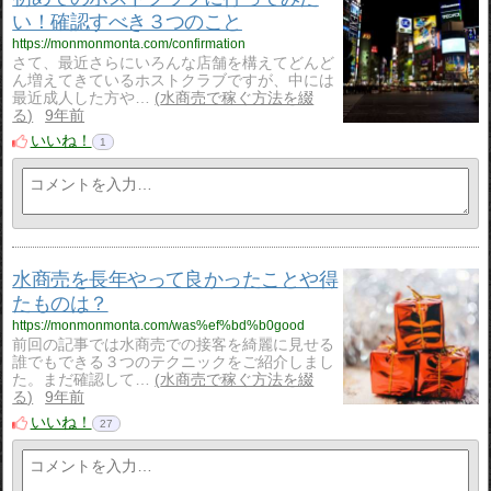
い！確認すべき３つのこと
https://monmonmonta.com/confirmation
さて、最近さらにいろんな店舗を構えてどんど
ん増えてきているホストクラブですが、中には
最近成人した方や…
水商売で稼ぐ方法を綴
る
9年前
いいね！
1
水商売を長年やって良かったことや得
たものは？
https://monmonmonta.com/was%ef%bd%b0good
前回の記事では水商売での接客を綺麗に見せる
誰でもできる３つのテクニックをご紹介しまし
た。まだ確認して…
水商売で稼ぐ方法を綴
る
9年前
いいね！
27