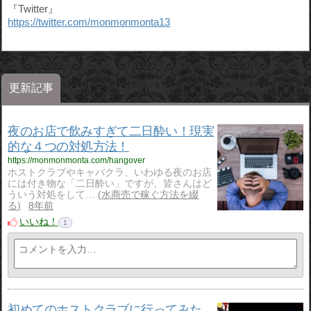
『Twitter』
https://twitter.com/monmonmonta13
更新記事
夜のお店で飲みすぎて二日酔い！現実
的な４つの対処方法！
https://monmonmonta.com/hangover
ホストクラブやキャバクラ、いわゆる夜のお店
には付き物な「二日酔い」ですが、皆さんはど
ういう対処をして…
水商売で稼ぐ方法を綴
る
8年前
いいね！
1
初めてのホストクラブに行ってみた