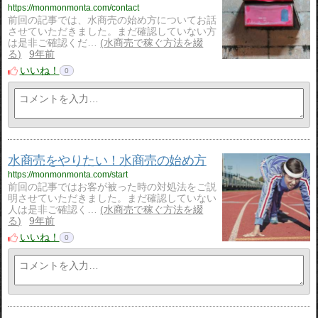
https://monmonmonta.com/contact
前回の記事では、水商売の始め方についてお話
させていただきました。まだ確認していない方
は是非ご確認くだ…
水商売で稼ぐ方法を綴
る
9年前
いいね！
0
水商売をやりたい！水商売の始め方
https://monmonmonta.com/start
前回の記事ではお客が被った時の対処法をご説
明させていただきました。まだ確認していない
人は是非ご確認く…
水商売で稼ぐ方法を綴
る
9年前
いいね！
0