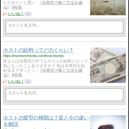
ただきたいと思い…
水商売で稼ぐ方法を綴
る
9年前
いいね！
22
ホストの給料ってどのくらい？
https://monmonmonta.com/host-money
皆さんは水商売の中でもホストの給料とかって
気になったことありますか？ 私は水商売を始
めるまでずっとこ…
水商売で稼ぐ方法を綴
る
9年前
いいね！
18
ホストの髪型の種類は？昔と今の違い
を解説