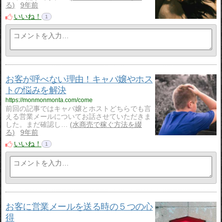
る
9年前
いいね！
1
お客が呼べない理由！キャバ嬢やホス
トの悩みを解決
https://monmonmonta.com/come
前回の記事ではキャバ嬢とホストどちらでも言
える営業メールについてお話させていただきま
した。まだ確認し…
水商売で稼ぐ方法を綴
る
9年前
いいね！
1
お客に営業メールを送る時の５つの心
得