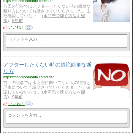
https://monmonmonta.com/hair
前回の記事ではアフターしたくない時の簡単な
断り方についてお話させていただきました。ま
だ確認していない…
水商売で稼ぐ方法を綴
る
9年前
いいね！
20
アフターしたくない時の超絶簡単な断
り方
https://monmonmonta.com/after
前回の記事では水商売に向いてない人の特徴と
理由についてご説明させていただきました。確
認していない方は…
水商売で稼ぐ方法を綴
る
9年前
いいね！
19