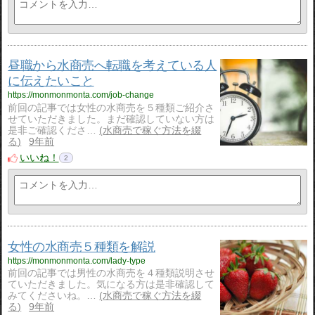
昼職から水商売へ転職を考えている人
に伝えたいこと
https://monmonmonta.com/job-change
前回の記事では女性の水商売を５種類ご紹介さ
せていただきました。まだ確認していない方は
是非ご確認くださ…
水商売で稼ぐ方法を綴
る
9年前
いいね！
2
女性の水商売５種類を解説
https://monmonmonta.com/lady-type
前回の記事では男性の水商売を４種類説明させ
ていただきました。気になる方は是非確認して
みてくださいね。…
水商売で稼ぐ方法を綴
る
9年前