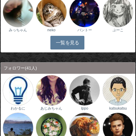
みっちゃん
neko
バントー
ぷーこ
一覧を見る
フォロワー
(41人)
わかるに
あじみちゃん
Ippo
katsukatsu