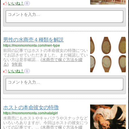
いいね！
0
男性の水商売４種類を解説
https://monmonmonta.com/men-type
前回の記事ではホストの本命彼女の特徴につい
てお話させていただきました。まだ確認してい
ない方は是非確認…
水商売で稼ぐ方法を綴
る
9年前
いいね！
1
ホストの本命彼女の特徴
https://monmonmonta.com/natalgirl
水商売にもホストやキャバクラやスナックなど
いろいろありますが、今回はホストの彼女につ
いての記事です。…
水商売で稼ぐ方法を綴