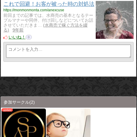
これで回避！お客が被った時の対処法
https://monmonmonta.com/anexcuse
前回までの記事では、水商売の基本となるテー
ブルマナーや同伴、付け回しなどについてお話
させていただきま…
水商売で稼ぐ方法を綴
る
9年前
いいね！
0
参加サークル
(2)