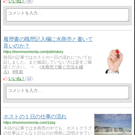
いいね！
15
履歴書の職歴記入欄に水商売と書いて
良いのか？
https://monmonmonta.com/jobhistory
前回の記事ではホストの一日の流れについてお
話しました。まだ確認していない方は是非ご確
認ください。 ⇒…
水商売で稼ぐ方法を綴
る
9年前
いいね！
12
ホストの１日の仕事の流れ
https://monmonmonta.com/1day
今回の記事では水商売の中でも、ホストクラブ
の仕事はどんな１日なのか簡単に説明させてい