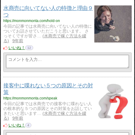
水商売に向いてない人の特徴と理由９
つ
https://monmonmonta.com/hold-on
今回の記事では水商売に向いてない人の特徴に
ついてお話させていただこうと思います。 さ
っそくですが皆さ…
水商売で稼ぐ方法を綴
る
9年前
いいね！
12
接客中に喋れない５つの原因とその対
策
https://monmonmonta.com/speak
今回の記事では水商売での接客中に喋れない人
の根本的な５つの原因とその対策をお話してい
きたいと思います…
水商売で稼ぐ方法を綴
る
9年前
いいね！
4