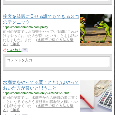
接客を綺麗に見せる誰でもできる３つ
のテクニック
https://monmonmonta.com/pretty
前回の記事では水商売をやっている間にこれだ
けはやっておいた方が良いということをお話い
たしました。まだ…
水商売で稼ぐ方法を綴
る
9年前
いいね！
26
水商売をやってる間これだけはやって
おいた方が良いと思うこと
https://monmonmonta.com/only%ef%bd%b0this
前回の記事では、水商売からの転職の際に書く
ことになるであろう履歴書の職歴記入欄につい
てお話させていた…
水商売で稼ぐ方法を綴
る
9年前