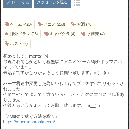
フォローする
メッセージを送る
ゲーム
アニメ
お酒
423
253
70
海外ドラマ
キャバクラ
水商売
26
4
4
ホスト
2
初めまして。montaです。
最近これでもかという程無駄にアニメ/ゲーム/海外ドラマにハ
マっています。
未熟者ですがどうかよろしくお願い致します。m(__)m
パーマ君途中変更した為いいね！はてブ！等すべてリセットさ
れました。
今までやって頂いてた方々いらっしゃったのに本当に申し訳あ
りません。
今後ともどうかよろしくお願い致します。m(__)m
『水商売で稼ぐ方法を綴る』
https://monmonmonta.com/