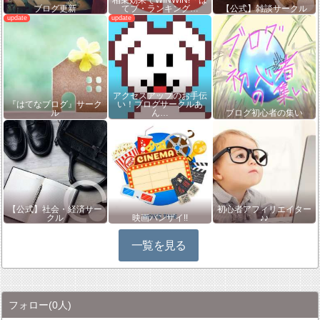
ブログ更新
てブ・ランキング…
【公式】雑談サークル
アクセスアップのお手伝
『はてなブログ』サーク
い！ブログサークルあ
ル
ん…
ブログ初心者の集い
【公式】社会・経済サー
初心者アフィリエイター
クル
映画バンザイ!!
♪♪
一覧を見る
フォロー
(0人)