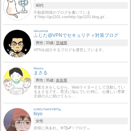
40代
不動産関係のブログを書いていま
す!http://go1101.comhttp://go1101.blog.jp/…
takuyahujii
ふじた@VPNでセキュリティ対策ブログ
男性
33歳
茨城県
VPNを紹介するブログを運営しています。
Masaru
まさる
男性
35歳
奈良県
専業主夫をしながら、Webライターとして活動してい
るまさるです。育児に悩んでいた時に、心優しい専業
主婦の人に助けてもら…
k1MZuYfw0XVBF5g
biyo
女性
皆様に幸あれ。🌸🥰💕✨ブログ→