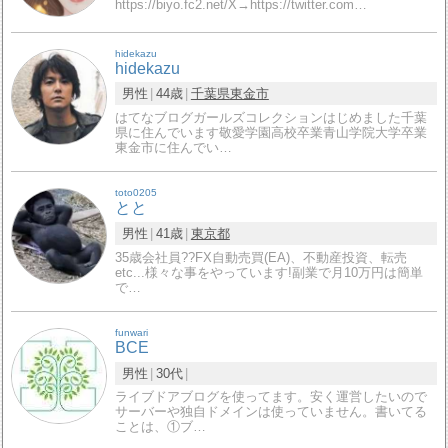
https://biyo.fc2.net/X→https://twitter.com…
hidekazu
hidekazu
男性
44歳
千葉県
東金市
はてなブログガールズコレクションはじめました千葉
県に住んでいます敬愛学園高校卒業青山学院大学卒業
東金市に住んでい…
toto0205
とと
男性
41歳
東京都
35歳会社員?‍?FX自動売買(EA)、不動産投資、転売
etc...様々な事をやっています!副業で月10万円は簡単
で…
funwari
BCE
男性
30代
ライブドアブログを使ってます。安く運営したいので
サーバーや独自ドメインは使っていません。書いてる
ことは、①ブ…