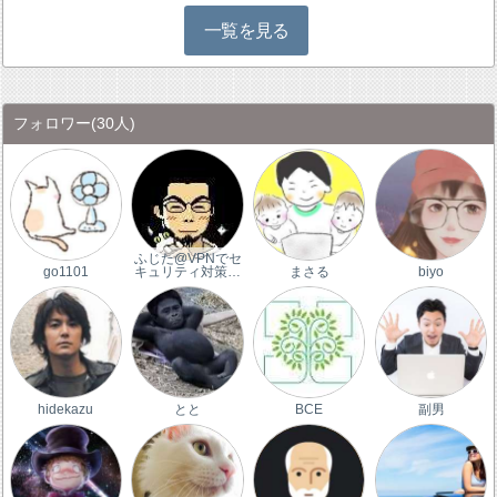
一覧を見る
フォロワー
(30人)
ふじた@VPNでセ
go1101
キュリティ対策…
まさる
biyo
hidekazu
とと
BCE
副男