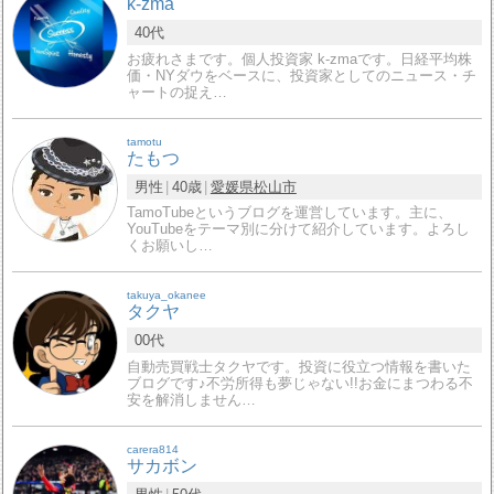
k-zma
40代
お疲れさまです。個人投資家 k-zmaです。日経平均株
価・NYダウをベースに、投資家としてのニュース・チ
ャートの捉え…
tamotu
たもつ
男性
40歳
愛媛県
松山市
TamoTubeというブログを運営しています。主に、
YouTubeをテーマ別に分けて紹介しています。よろし
くお願いし…
takuya_okanee
タクヤ
00代
自動売買戦士タクヤです。投資に役立つ情報を書いた
ブログです♪不労所得も夢じゃない!!お金にまつわる不
安を解消しません…
carera814
サカボン