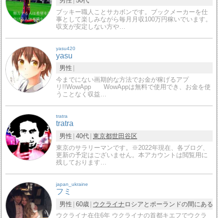
男性
50代
ブッキー職人ことサカボンです。ブックメーカーを仕
事として楽しみながら毎月月収100万円稼いでいます。
収支が安定しない方や…
yasu420
yasu
男性
今までにない画期的な方法でお金が稼げるアプ
リ!!WowApp WowAppは無料で使用でき、お金を使
うことなく収益…
tratra
tratra
男性
40代
東京都
世田谷区
東京のサラリーマンです。※2022年現在、各ブログ、
更新の予定はございません。本アカウントは閲覧用に
残しております…
japan_ukraine
フミ
男性
60歳
ウクライナ
ロシアとポーランドの間にある
ウクライナ在住6年 ウクライナの首都キエフでウクラ