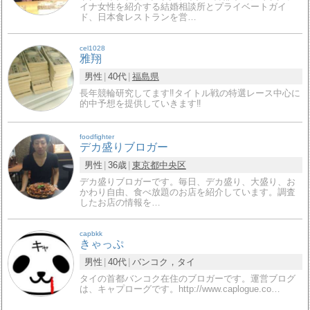
イナ女性を紹介する結婚相談所とプライベートガイ
ド、日本食レストランを営…
cel1028
雅翔
男性
40代
福島県
長年競輪研究してます‼タイトル戦の特選レース中心に
的中予想を提供していきます‼
foodfighter
デカ盛りブロガー
男性
36歳
東京都
中央区
デカ盛りブロガーです。毎日、デカ盛り、大盛り、お
かわり自由、食べ放題のお店を紹介しています。調査
したお店の情報を…
capbkk
きゃっぷ
男性
40代
バンコク，タイ
タイの首都バンコク在住のブロガーです。運営ブログ
は、キャプローグです。http://www.caplogue.co…