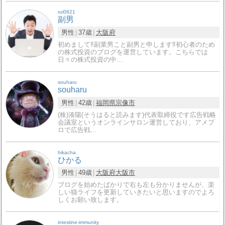
rui0821
副男
男性
37歳
大阪府
初めまして‼副業男こと副男と申します‼初心者のため
の株式投資のブログを運営しています。こちらでは
日々の株式投資の中…
souharu
souharu
男性
42歳
福岡県
宗像市
(株)湊陽(そうはると読みます)代表取締役です広告戦略
会議室というオンラインサロン運営しており、アメブ
ロで広告戦…
hikacha
ひかる
男性
49歳
大阪府
大阪市
ブログを始めたばかりで右も左も分かりませんが、楽
しい猫ライフを更新していきたいと思いますのでよろ
しくお願い致します。
intestine-immunity