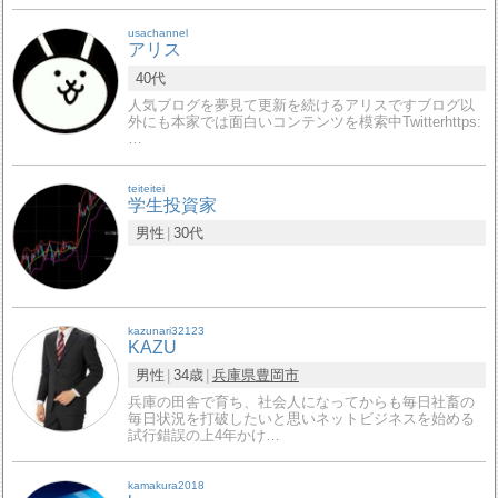
usachannel
アリス
40代
人気ブログを夢見て更新を続けるアリスですブログ以
外にも本家では面白いコンテンツを模索中Twitterhttps:
…
teiteitei
学生投資家
男性
30代
kazunari32123
KAZU
男性
34歳
兵庫県
豊岡市
兵庫の田舎で育ち、社会人になってからも毎日社畜の
毎日状況を打破したいと思いネットビジネスを始める
試行錯誤の上4年かけ…
kamakura2018