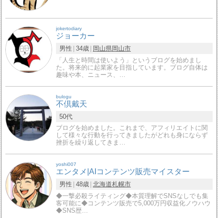
jokertodiary
ジョーカー
男性
34歳
岡山県
岡山市
「人生と時間は使いよう」というブログを始めまし
た。将来的に起業家を目指しています。ブログ自体は
趣味や本、ニュース、…
bulogu
不倶戴天
50代
ブログを始めました。これまで、アフィリエイトに関
して様々な行動を行ってきましたがどれも身にならず
挫折を繰り返してきま…
yoshi007
エンタメ|AIコンテンツ販売マイスター
男性
48歳
北海道
札幌市
◆一撃必殺ライティング◆本質理解でSNSなしでも集
客可能に◆コンテンツ販売で5,000万円収益化ノウハウ
◆SNS歴…