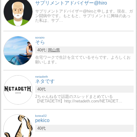
サプリメントアドバイザー@hiro
サプリメントアドバイザー@hiroと申します。現在、ガ
ン闘病中です。もともと、サプリメントに興味のあっ
た私は、サプ…
sorairo
そら
40代
岡山県
在宅ワークで生計を立てているそらです。よろしくお
願いします。
netadeth
ネタです
40代
2ちゃんねるで話題のスレッドまとめている
【NETADETH】http://netadeth.com/NETADET…
kotea02
pekico
40代