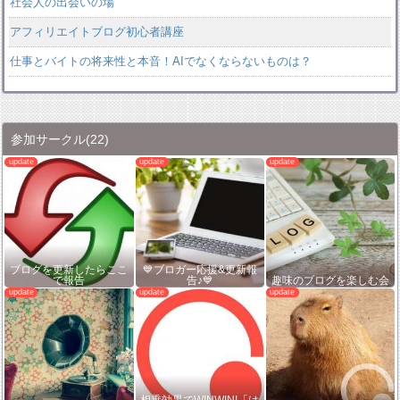
社会人の出会いの場
アフィリエイトブログ初心者講座
仕事とバイトの将来性と本音！AIでなくならないものは？
参加サークル
(22)
ブログを更新したらここ
💙ブロガー応援&更新報
で報告
告♪💙
趣味のブログを楽しむ会
相乗効果でWINWIN!「は