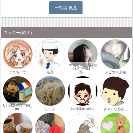
一覧を見る
フォロー
(42人)
ケアマネ介護福祉
士(スマホは下
はまちーず
若豆
部…
メビウス奈緒
UTK42(プロフm(_
_)m…
しにゃ
hashibirokohu
きママなあさこ