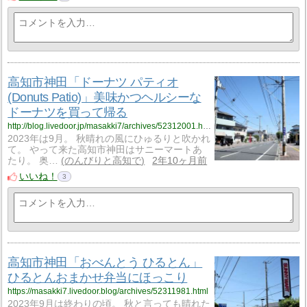
高知市神田「ドーナツ パティオ
(Donuts Patio)」美味かつヘルシーな
ドーナツを買って帰る
http://blog.livedoor.jp/masakki7/archives/52312001.html
2023年は9月。 秋晴れの風にひゅるりと吹かれ
て。 やって来た高知市神田はサニーマートあ
たり。 奥…
のんびりと高知で
2年10ヶ月前
いいね！
3
高知市神田「おべんとう ひるとん」
ひるとんおまかせ弁当にほっこり
https://masakki7.livedoor.blog/archives/52311981.html
2023年9月は終わりの頃。 秋と言っても晴れた