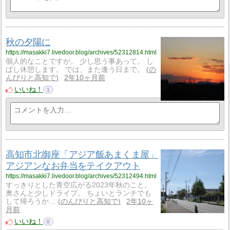
秋の夕陽に
https://masakki7.livedoor.blog/archives/52312814.html
個人的なことですが。 少し思う事あって。 し
ばし休憩します。 では、また逢う日まで。
の
んびりと高知で
2年10ヶ月前
いいね！
1
高知市北御座「アジア飯あまくま屋」
アジアンなお弁当をテイクアウト
https://masakki7.livedoor.blog/archives/52312494.html
すっきりとした青空広がる2023年秋のこと。
奥さんと少しドライブ。 ちょいとランチでも
して帰ろうか…
のんびりと高知で
2年10ヶ
月前
いいね！
0