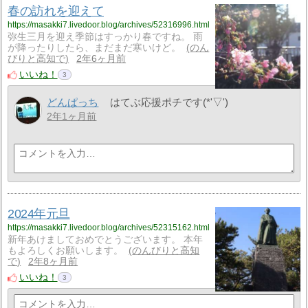
春の訪れを迎えて
https://masakki7.livedoor.blog/archives/52316996.html
弥生三月を迎え季節はすっかり春ですね。 雨
が降ったりしたら、まだまだ寒いけど。
のん
びりと高知で
2年6ヶ月前
いいね！
3
どんぱっち
はてぶ応援ポチです(*'▽')
2年1ヶ月前
2024年元旦
https://masakki7.livedoor.blog/archives/52315162.html
新年あけましておめでとうございます。 本年
もよろしくお願いします。
のんびりと高知
で
2年8ヶ月前
いいね！
3