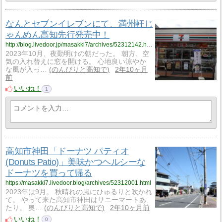
なんとセブンイレブンにて、満州軒じ
ゃんめん高知先行発売中！
http://blog.livedoor.jp/masakki7/archives/52312142.html
2023年10月、夜勤明けの朝だった。 朝方、空
気の入れ替えに窓を開ける。 心地良い涼やか
な風が入っ…
のんびりと高知で
2年10ヶ月
前
いいね！
1
高知市神田「ドーナツ パティオ
(Donuts Patio)」美味かつヘルシーな
ドーナツを買って帰る
https://masakki7.livedoor.blog/archives/52312001.html
2023年は9月。 秋晴れの風にひゅるりと吹かれ
て。 やって来た高知市神田はサニーマートあ
たり。 奥…
のんびりと高知で
2年10ヶ月前
いいね！
0