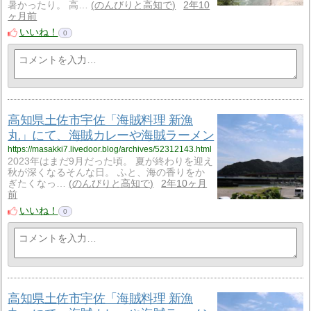
暑かったり。 高…
のんびりと高知で
2年10
ヶ月前
いいね！
0
高知県土佐市宇佐「海賊料理 新漁
丸」にて、海賊カレーや海賊ラーメン
https://masakki7.livedoor.blog/archives/52312143.html
2023年はまだ9月だった頃。 夏が終わりを迎え
秋が深くなるそんな日。 ふと、海の香りをか
ぎたくなっ…
のんびりと高知で
2年10ヶ月
前
いいね！
0
高知県土佐市宇佐「海賊料理 新漁