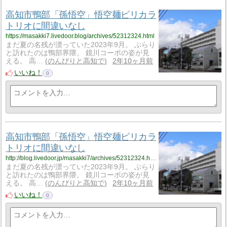
高知市鴨部「孫悟空」悟空麺ピリカラ
トリオに間違いなし
https://masakki7.livedoor.blog/archives/52312324.html
まだ夏の名残が漂っていた2023年9月。 ぶらり
と訪れたのは鴨部界隈。 鏡川コーポの姿が見
える。 高…
のんびりと高知で
2年10ヶ月前
いいね！
0
高知市鴨部「孫悟空」悟空麺ピリカラ
トリオに間違いなし
http://blog.livedoor.jp/masakki7/archives/52312324.html
まだ夏の名残が漂っていた2023年9月。 ぶらり
と訪れたのは鴨部界隈。 鏡川コーポの姿が見
える。 高…
のんびりと高知で
2年10ヶ月前
いいね！
0