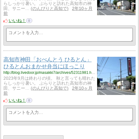
らしっかり暑い。 ぶらりと訪れた高知市の神
田、サニー…
のんびりと高知で
2年10ヶ月
前
いいね！
0
高知市神田「おべんとう ひるとん」
ひるとんおまかせ弁当にほっこり
http://blog.livedoor.jp/masakki7/archives/52311981.html
2023年9月は終わりの頃。 秋と言っても晴れた
らしっかり暑い。 ぶらりと訪れた高知市の神
田、サニー…
のんびりと高知で
2年10ヶ月
前
いいね！
0