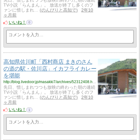
先日、惜しまれつつも放映の終わった朝の連続
TV小説「らんまん」。 放送が終了し多くのフ
ァンに惜しまれ…
のんびりと高知で
2年10
ヶ月前
いいね！
0
高知県佐川町「西村商店 まきのさん
の道の駅・佐川店」イカフライカレー
を堪能
http://blog.livedoor.jp/masakki7/archives/52312408.html
先日、惜しまれつつも放映の終わった朝の連続
TV小説「らんまん」。 放送が終了し多くのフ
ァンに惜しまれ…
のんびりと高知で
2年10
ヶ月前
いいね！
1