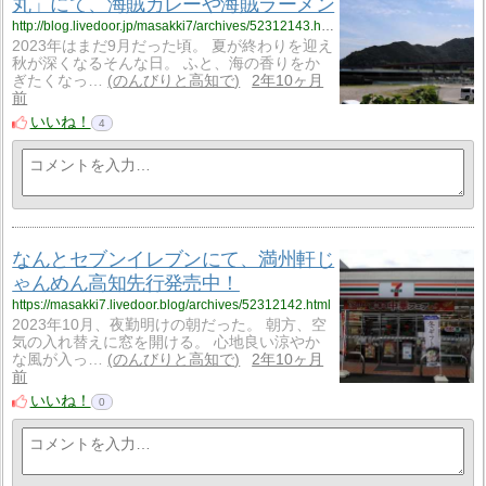
丸」にて、海賊カレーや海賊ラーメン
http://blog.livedoor.jp/masakki7/archives/52312143.html
2023年はまだ9月だった頃。 夏が終わりを迎え
秋が深くなるそんな日。 ふと、海の香りをか
ぎたくなっ…
のんびりと高知で
2年10ヶ月
前
いいね！
4
なんとセブンイレブンにて、満州軒じ
ゃんめん高知先行発売中！
https://masakki7.livedoor.blog/archives/52312142.html
2023年10月、夜勤明けの朝だった。 朝方、空
気の入れ替えに窓を開ける。 心地良い涼やか
な風が入っ…
のんびりと高知で
2年10ヶ月
前
いいね！
0