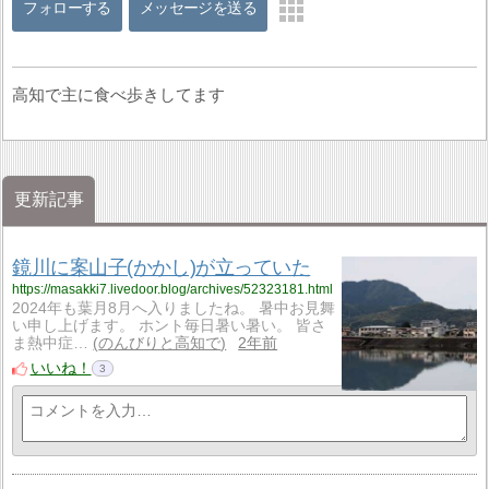
フォローする
メッセージを送る
高知で主に食べ歩きしてます
更新記事
鏡川に案山子(かかし)が立っていた
https://masakki7.livedoor.blog/archives/52323181.html
2024年も葉月8月へ入りましたね。 暑中お見舞
い申し上げます。 ホント毎日暑い暑い。 皆さ
ま熱中症…
のんびりと高知で
2年前
いいね！
3