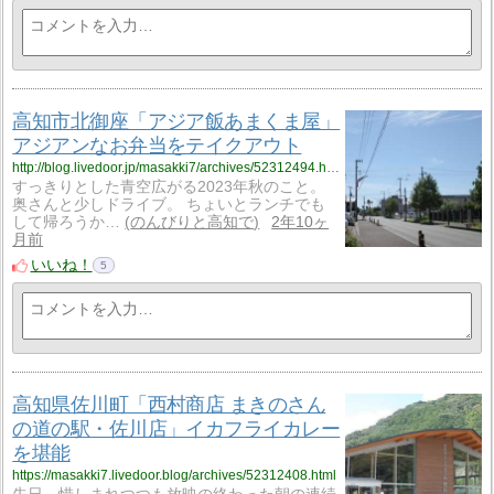
高知市北御座「アジア飯あまくま屋」
アジアンなお弁当をテイクアウト
http://blog.livedoor.jp/masakki7/archives/52312494.html
すっきりとした青空広がる2023年秋のこと。
奥さんと少しドライブ。 ちょいとランチでも
して帰ろうか…
のんびりと高知で
2年10ヶ
月前
いいね！
5
高知県佐川町「西村商店 まきのさん
の道の駅・佐川店」イカフライカレー
を堪能
https://masakki7.livedoor.blog/archives/52312408.html