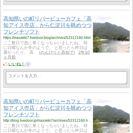
高知県いの町リバービューカフェ「高
知アイス売店」から仁淀川を眺めつつ
フレンチソフト
https://masakki7.livedoor.blog/archives/52312160.html
ここ数日で急に寒くなっちゃいましたね。 特
に日曜なんか冬のようで。 と思ったら昨日は
暑かったり。 高…
のんびりと高知で
2年10
ヶ月前
いいね！
0
高知県いの町リバービューカフェ「高
知アイス売店」から仁淀川を眺めつつ
フレンチソフト
http://blog.livedoor.jp/masakki7/archives/52312160.html
ここ数日で急に寒くなっちゃいましたね。 特
に日曜なんか冬のようで。 と思ったら昨日は