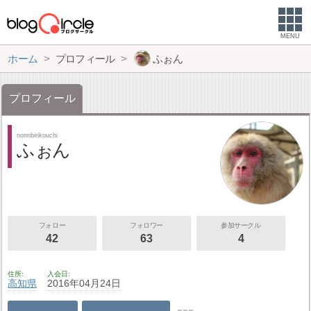
MENU
ホーム
プロフィール
ふぉん
プロフィール
nonnbirikouchi
ふぉん
フォロー
フォロワー
参加サークル
42
63
4
住所
入会日
高知県
2016年04月24日