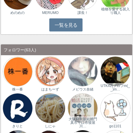
植物を愛する斑入
めのめの
MERUMO
課長！
り職人
一覧を見る
フォロワー
(63人)
UTK42(プロフm(_
株一番
はまちーず
メビウス奈緒
_)m…
大阪府京阪結婚門
真市守口市寝屋
きりと
しにゃ
川…
go1101