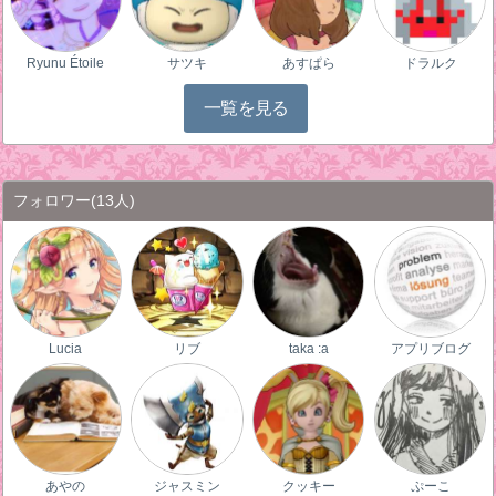
Ryunu Étoile
サツキ
あすぱら
ドラルク
一覧を見る
フォロワー
(13人)
Lucia
リブ
taka :a
アプリブログ
あやの
ジャスミン
クッキー
ぷーこ