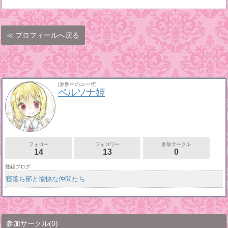
プロフィールへ戻る
[参照中のユーザ]
ペルソナ姫
フォロー
フォロワー
参加サークル
14
13
0
登録ブログ
寝落ち部と愉快な仲間たち
参加サークル
(0)