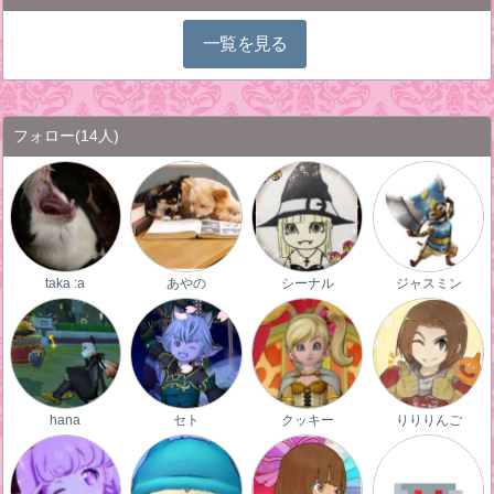
一覧を見る
フォロー
(14人)
taka :a
あやの
シーナル
ジャスミン
hana
セト
クッキー
りりりんご