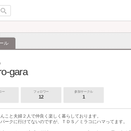
ール
a
ro-gara
ロー
フォロワー
参加サークル
12
1
ゃんこと夫婦２人で仲良く楽しく暮らしております。
はパークに行けてないのですが、ＴＤＳ／ミラコにハマってます。