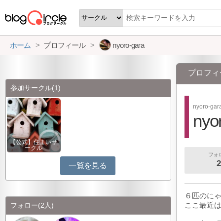
ホーム
プロフィール
nyoro-gara
プロフィ
参加サークル
(1)
nyoro-gar
nyo
【公式】住まいサ
ークル
フォ
2
一覧を見る
６匹のに
ここ最近
フォロー
(2人)