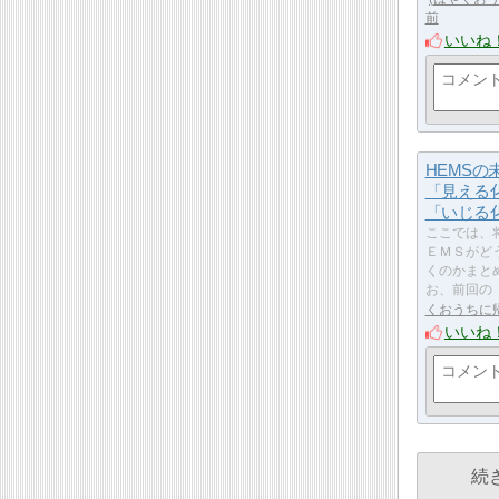
前
いいね
HEMSの
「見える
「いじる
ここでは、
ＥＭＳがど
くのかまと
お、前回の
くおうちに
いいね
続