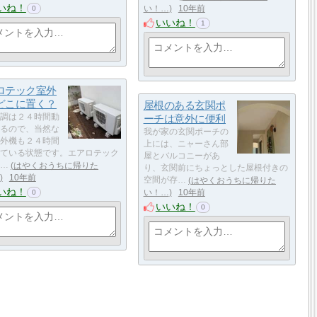
いね！
い！…
10年前
0
いいね！
1
ロテック室外
どこに置く？
屋根のある玄関ポ
調は２４時間動
ーチは意外に便利
るので、当然な
我が家の玄関ポーチの
外機も２４時間
上には、ニャーさん部
ている状態です。エアロテック
屋とバルコニーがあ
…
はやくおうちに帰りた
り、玄関前にちょっとした屋根付きの
10年前
空間が存…
はやくおうちに帰りた
いね！
い！…
10年前
0
いいね！
0