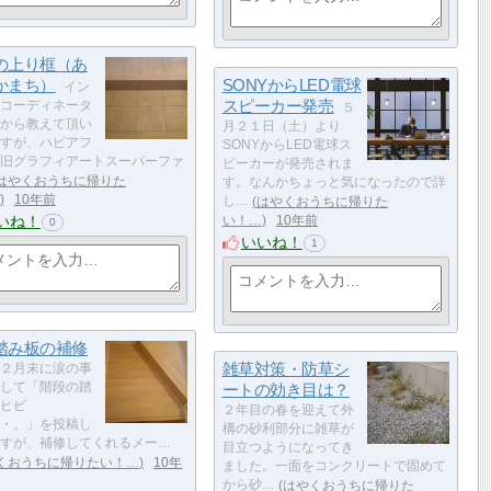
の上り框（あ
かまち）
SONYからLED電球
イン
スピーカー発売
コーディネータ
５
から教えて頂い
月２１日（土）より
すが、ハピアフ
SONYからLED電球ス
旧グラフィアートスーパーファ
ピーカーが発売されま
はやくおうちに帰りた
す。なんかちょっと気になったので詳
10年前
し…
はやくおうちに帰りた
いね！
い！…
10年前
0
いいね！
1
踏み板の補修
雑草対策・防草シ
２月末に涙の事
して「階段の踏
ートの効き目は？
ヒビ
２年目の春を迎えて外
・。」を投稿し
構の砂利部分に雑草が
すが、補修してくれるメー…
目立つようになってき
くおうちに帰りたい！…
10年
ました。一面をコンクリートで固めて
から砂…
はやくおうちに帰りた