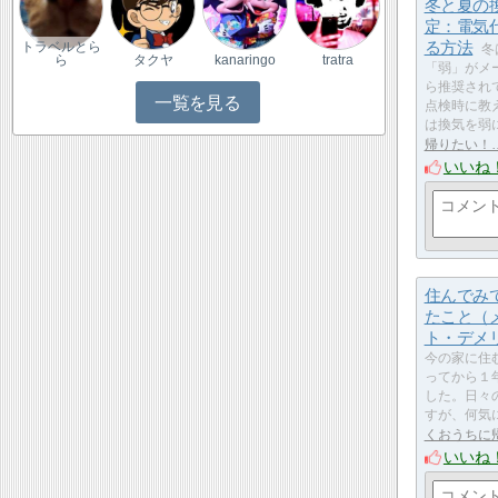
冬と夏の
定：電気
る方法
トラベルとら
冬
ら
タクヤ
kanaringo
tratra
「弱」がメ
ら推奨され
一覧を見る
点検時に教
は換気を弱
帰りたい！
いいね
住んでみ
たこと（
ト・デメ
今の家に住
ってから１
した。日々
すが、何気
くおうちに
いいね