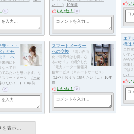
い
い！…
10年前
！
いいね！
0
0
エア
機は
未来・・・
スマートメーター
全館空
化」から
への交換
「電力自由
いてい
化？」へ
化で電気代はお得にな
がら室
るのか？」で紹介した
将来的にＨ
稼働し
「電力メーター情報発
うなって行
では２
信サービス（Ｂルートサービス）…
めてみたいと思います。な
い！…
はやくおうちに帰りたい！…
10年
「スマートメータ…
はや
い
前
帰りたい！…
10年前
いいね！
！
0
0
きを表示…