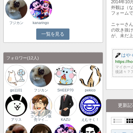
2014年
外観は（
フォームで
フジカン
kanaringo
ニャーさ
の吹き抜
一覧を見る
が、未だ上
はや
フォロワー
(12人)
https://h
マイホー
後諸々？
go1101
フジカン
SHEEP70
pekico
更新記
エンタメ｜AI
コンテンツ販
アリス
売マイ…
KAZU
えむそく！