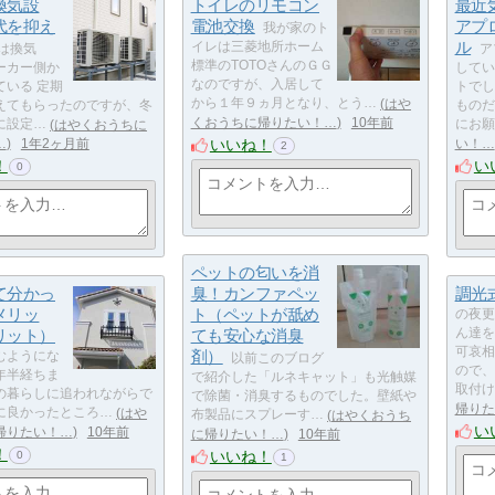
換気設
トイレのリモコン
最近
代を抑え
電池交換
アプ
我が家のト
ル
イレは三菱地所ホーム
は換気
ア
標準のTOTOさんのＧＧ
ーカー側か
してい
なのですが、入居して
ている 定期
トでし
から１年９ヵ月となり、とう…
はや
えてもらったのですが、冬
ものだ
くおうちに帰りたい！…
10年前
に設定…
はやくおうちに
にお願
いいね！
…
1年2ヶ月前
い！…
2
！
い
0
ペットの匂いを消
て分かっ
臭！カンファペッ
調光
メリッ
ト（ペットが舐め
の夜更
リット）
ても安心な消臭
ん達を
可哀相
剤）
むようにな
以前このブログ
ので、
年半経ちま
で紹介した「ルネキャット」も光触媒
取付け
の暮らしに追われながらで
で除菌・消臭するものでした。壁紙や
帰りた
に良かったところ…
はや
布製品にスプレーす…
はやくおうち
い
帰りたい！…
10年前
に帰りたい！…
10年前
！
いいね！
0
1