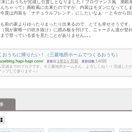
10月末におうちが完成し引渡しとなりました！プロヴァンス風、南欧
なんちゃって）南欧風に出来たのですが、内装はモダンになってし
今度は内装を「ナチュラルフレンチ」にしたいなぁ･･･と今から目
んも前の家よりゆったりまったり出来るので、とても幸せそうです
け（我が家唯一の吹き抜け）に踏み板を付けて、ニャーさん達が登
まで登っている姿を見たことがありません｡｡｡
くおうちに帰りたい！（三菱地所ホームでつくるおうち）
ouseblog.hapi-hapi.com/
1年2ヶ月前
140回
更新日
更新回数
ム完成までのブログです。※三菱地所ホームさん、よろしくね！⇒ 完成した
アップして参ります～♪
事