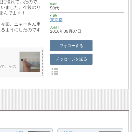
風に憧れていたので、
年齢
まいました。今後のリ
50代
論んでます！
住所
東京都
。今回、ニャーさん用
入会日
れるようにしたのです
2016年05月07日
フォローする
メッセージを送る
ので、その