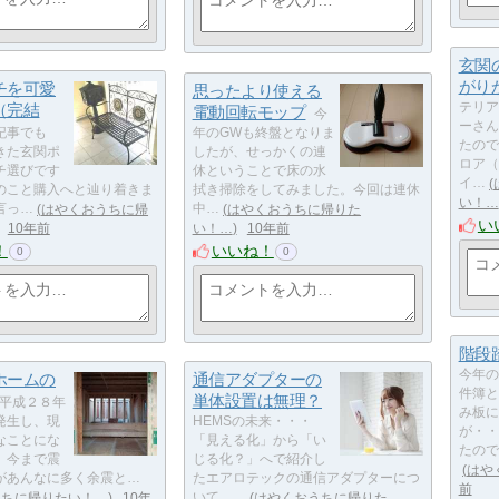
玄関
がり
チを可愛
思ったより使える
（完結
テリア
電動回転モップ
今
ーさん
記事でも
年のGWも終盤となりま
たので
きた玄関ポ
したが、せっかくの連
ロア（
チ選びです
休ということで床の水
イ…
のこと購入へと辿り着きま
拭き掃除をしてみました。今回は連休
い！…
言っ…
はやくおうちに帰
中…
はやくおうちに帰りた
い
10年前
い！…
10年前
！
いいね！
0
0
階段
今年の
ホームの
通信アダプターの
件簿と
単体設置は無理？
平成２８年
み板に
発生し、現
HEMSの未来・・・
が・・
なことにな
「見える化」から「い
たので
。今まで震
じる化？」へで紹介し
はや
があんなに多く余震と…
たエアロテックの通信アダプターにつ
前
うちに帰りたい！…
10年
いて、…
はやくおうちに帰りた