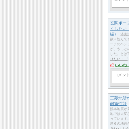
玄関ポー
くしたい
編）
過去
散々悩んで
ーチのベン
が、やっと
した。とは
りたい！…
いいね
三菱地所
耐震性能
熊本地震が
地では大変
っています
度６の地震
はやくお