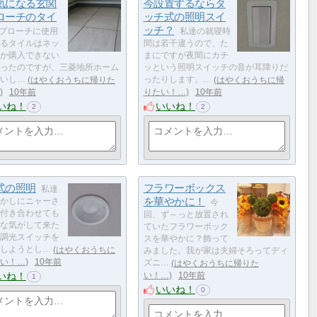
気になる玄関
今設置するならタ
ローチのタイ
ッチ式の照明スイ
ッチ？
プローチに使用
私達の就寝時
るタイルはネッ
間は若干違うので、た
か購入できない
まにですが夜間にカチ
ったのですが、三菱地所ホーム
ッという照明スイッチの音が耳障りだ
いし…
はやくおうちに帰りた
ったりします。…
はやくおうちに帰
10年前
りたい！…
10年前
いね！
いいね！
2
2
式の照明
フラワーボックス
私達
を華やかに！
かしにニャーさ
今
付き合わせても
回、ず～っと放置され
な気がして来た
ていたフラワーボック
調光スイッチを
スを華やかに？飾って
しようとし…
はやくおうちに
みました。我が家は夫婦そろってディ
い！…
10年前
ズニ…
はやくおうちに帰りた
いね！
い！…
10年前
1
いいね！
0