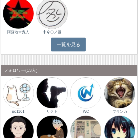
阿蘇地☆曳人
中今〇ノ丞
一覧を見る
フォロワー
(13人)
go1101
リクト
WC
ブランカ