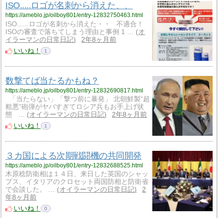
ISO.....ロゴが名刺から消えた、、
https://ameblo.jp/oilboy801/entry-12832750463.html
ISO......ロゴが名刺から消えた・・ 不適合！
ISOの審査で落ちてしまう理由と事例 1 …
オ
イラーマンの日常日記
2年8ヶ月前
いいね！
1
数撃てば当たるかもね？
https://ameblo.jp/oilboy801/entry-12832690817.html
「当たらない」「撃つ前に暴発」 北朝鮮製“超
粗悪”砲弾がヤバすぎてロシア兵もお手上げ状
態 …
オイラーマンの日常日記
2年8ヶ月前
いいね！
1
３カ国による次期戦闘機の共同開発
https://ameblo.jp/oilboy801/entry-12832688525.html
木原稔防衛相は１４日、来日した英国のシャッ
プス、イタリアのクロセット両国防相と防衛省
で会談した。 …
オイラーマンの日常日記
2
年8ヶ月前
いいね！
0