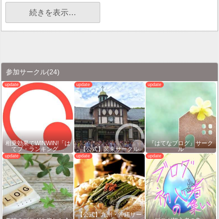
続きを表示…
参加サークル
(24)
相乗効果でWINWIN!「は
『はてなブログ』サーク
てブ・ランキング…
【公式】関東サークル
ル
【公式】九州・沖縄サー