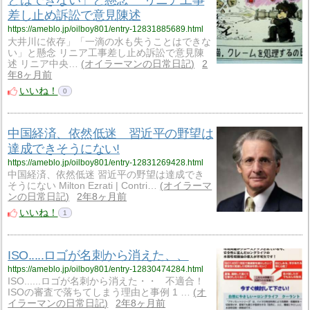
とはできない」と懸念 リニア工事
差し止め訴訟で意見陳述
https://ameblo.jp/oilboy801/entry-12831885689.html
大井川に依存」「一滴の水も失うことはできな
い」と懸念 リニア工事差し止め訴訟で意見陳
述 リニア中央…
オイラーマンの日常日記
2
年8ヶ月前
いいね！
0
中国経済、依然低迷 習近平の野望は
達成できそうにない!
https://ameblo.jp/oilboy801/entry-12831269428.html
中国経済、依然低迷 習近平の野望は達成でき
そうにない Milton Ezrati | Contri…
オイラーマ
ンの日常日記
2年8ヶ月前
いいね！
1
ISO.....ロゴが名刺から消えた、、
https://ameblo.jp/oilboy801/entry-12830474284.html
ISO......ロゴが名刺から消えた・・ 不適合！
ISOの審査で落ちてしまう理由と事例 1 …
オ
イラーマンの日常日記
2年8ヶ月前