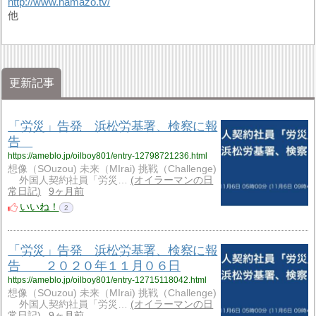
http://www.hamazo.tv/
他
更新記事
「労災」告発 浜松労基署、検察に報
告
https://ameblo.jp/oilboy801/entry-12798721236.html
想像（SOuzou) 未来（MIrai) 挑戦（Challenge)
外国人契約社員「労災…
オイラーマンの日
常日記
9ヶ月前
いいね！
2
「労災」告発 浜松労基署、検察に報
告 ２０２０年１１月０６日
https://ameblo.jp/oilboy801/entry-12715118042.html
想像（SOuzou) 未来（MIrai) 挑戦（Challenge)
外国人契約社員「労災…
オイラーマンの日
常日記
9ヶ月前