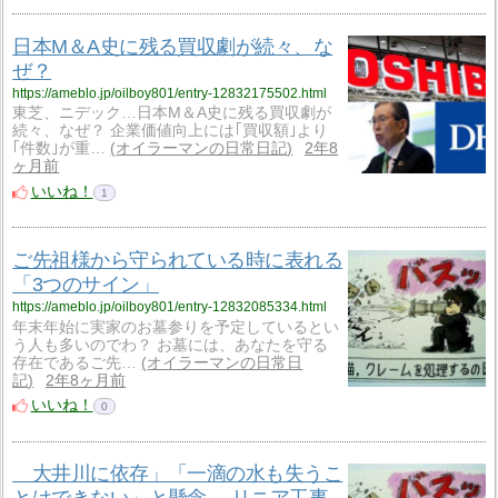
日本M＆A史に残る買収劇が続々、な
ぜ？
https://ameblo.jp/oilboy801/entry-12832175502.html
東芝、ニデック…日本M＆A史に残る買収劇が
続々、なぜ？ 企業価値向上には｢買収額｣より
｢件数｣が重…
オイラーマンの日常日記
2年8
ヶ月前
いいね！
1
ご先祖様から守られている時に表れる
「3つのサイン」
https://ameblo.jp/oilboy801/entry-12832085334.html
年末年始に実家のお墓参りを予定しているとい
う人も多いのでわ？ お墓には、あなたを守る
存在であるご先…
オイラーマンの日常日
記
2年8ヶ月前
いいね！
0
大井川に依存」「一滴の水も失うこ