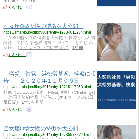
いいね！
1
乙女座O型女性の特徴を大公開！
https://ameblo.jp/oilboy801/entry-12784611234.html
乙女座O型女性の特徴を大公開！ 性格から人間
関係、気になる恋愛傾向について もくじ 乙
女座…
オイラーマンの日常日記
1年前
いいね！
1
「労災」告発 浜松労基署、検察に報
告 ２０２０年１１月０６日
https://ameblo.jp/oilboy801/entry-12715117253.html
想像（SOuzou) 未来（MIrai) 挑戦（Challenge)
外国人契約社員「労災…
オイラーマンの日
常日記
1年9ヶ月前
いいね！
0
乙女座O型女性の特徴を大公開！
https://ameblo.jp/oilboy801/entry-12785578477.html