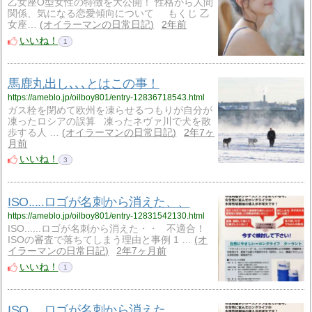
乙女座O型女性の特徴を大公開！ 性格から人間
関係、気になる恋愛傾向について もくじ 乙
女座…
オイラーマンの日常日記
2年前
いいね！
1
馬鹿丸出し､､､とはこの事！
https://ameblo.jp/oilboy801/entry-12836718543.html
ガス栓を閉めて欧州を凍らせるつもりが自分が
凍ったロシアの誤算 凍ったネヴァ川で犬を散
歩する人 …
オイラーマンの日常日記
2年7ヶ
月前
いいね！
3
ISO.....ロゴが名刺から消えた、、
https://ameblo.jp/oilboy801/entry-12831542130.html
ISO......ロゴが名刺から消えた・・ 不適合！
ISOの審査で落ちてしまう理由と事例 1 …
オ
イラーマンの日常日記
2年7ヶ月前
いいね！
1
ISO.....ロゴが名刺から消えた、、