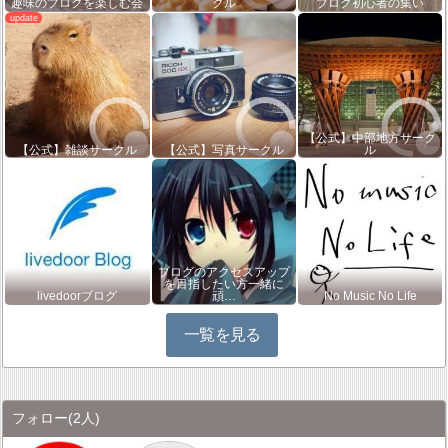
趣味のブログを楽しむ会
クル
ブログ初心者の集い
【公式】中部地方サーク
【公式】雑談サークル
【公式】写真サークル
ル
ブログのアクセスアップ
を目指したい方一緒に
livedoorブログ
頑…
No Music No Life
一覧を見る
フォロー
(2人)