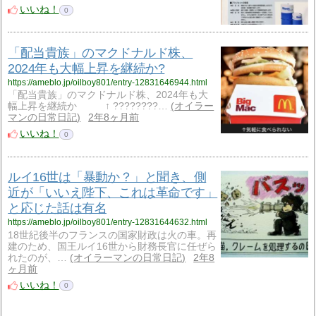
いいね！
0
「配当貴族」のマクドナルド株、
2024年も大幅上昇を継続か?
https://ameblo.jp/oilboy801/entry-12831646944.html
「配当貴族」のマクドナルド株、2024年も大
幅上昇を継続か ↑ ????????…
オイラー
マンの日常日記
2年8ヶ月前
いいね！
0
ルイ16世は「暴動か？」と聞き、側
近が「いいえ陛下、これは革命です」
と応じた話は有名
https://ameblo.jp/oilboy801/entry-12831644632.html
18世紀後半のフランスの国家財政は火の車。再
建のため、国王ルイ16世から財務長官に任ぜら
れたのが、…
オイラーマンの日常日記
2年8
ヶ月前
いいね！
0