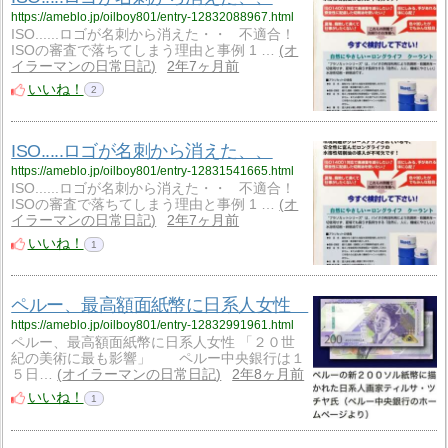
https://ameblo.jp/oilboy801/entry-12832088967.html
ISO......ロゴが名刺から消えた・・ 不適合！
ISOの審査で落ちてしまう理由と事例 1 …
オ
イラーマンの日常日記
2年7ヶ月前
いいね！
2
ISO.....ロゴが名刺から消えた、、
https://ameblo.jp/oilboy801/entry-12831541665.html
ISO......ロゴが名刺から消えた・・ 不適合！
ISOの審査で落ちてしまう理由と事例 1 …
オ
イラーマンの日常日記
2年7ヶ月前
いいね！
1
ペルー、最高額面紙幣に日系人女性
https://ameblo.jp/oilboy801/entry-12832991961.html
ペルー、最高額面紙幣に日系人女性 「２０世
紀の美術に最も影響」 ペルー中央銀行は１
５日…
オイラーマンの日常日記
2年8ヶ月前
いいね！
1