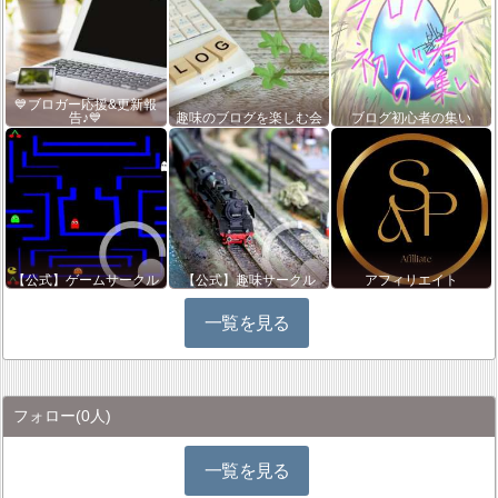
💙ブロガー応援&更新報
告♪💙
趣味のブログを楽しむ会
ブログ初心者の集い
【公式】ゲームサークル
【公式】趣味サークル
アフィリエイト
一覧を見る
フォロー
(0人)
一覧を見る