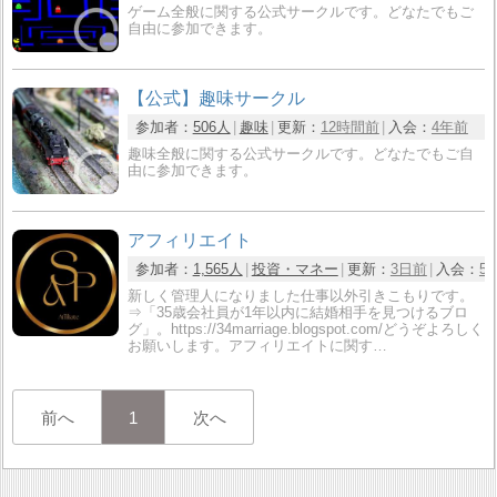
ゲーム全般に関する公式サークルです。どなたでもご
自由に参加できます。
【公式】趣味サークル
参加者：
506人
趣味
更新：
12時間前
入会：
4年前
趣味全般に関する公式サークルです。どなたでもご自
由に参加できます。
アフィリエイト
参加者：
1,565人
投資・マネー
更新：
3日前
入会：
5
新しく管理人になりました仕事以外引きこもりです。
⇒「35歳会社員が1年以内に結婚相手を見つけるブロ
グ」。https://34marriage.blogspot.com/どうぞよろしく
お願いします。アフィリエイトに関す…
前へ
1
次へ