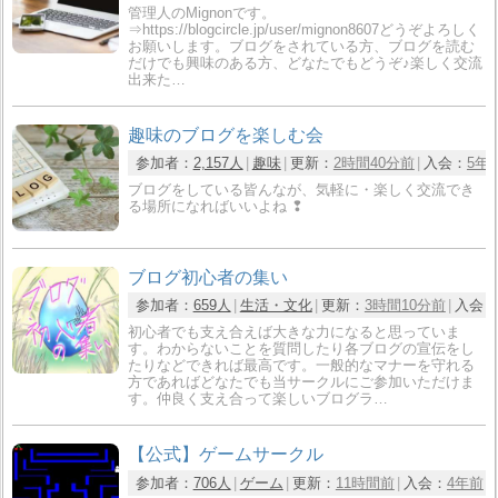
管理人のMignonです。
⇒https://blogcircle.jp/user/mignon8607どうぞよろしく
お願いします。ブログをされている方、ブログを読む
だけでも興味のある方、どなたでもどうぞ♪楽しく交流
出来た…
趣味のブログを楽しむ会
参加者：
2,157人
趣味
更新：
2時間40分前
入会：
5年
ブログをしている皆んなが、気軽に・楽しく交流でき
る場所になればいいよね ❢
ブログ初心者の集い
参加者：
659人
生活・文化
更新：
3時間10分前
入会：
初心者でも支え合えば大きな力になると思っていま
す。わからないことを質問したり各ブログの宣伝をし
たりなどできれば最高です。一般的なマナーを守れる
方であればどなたでも当サークルにご参加いただけま
す。仲良く支え合って楽しいブログラ…
【公式】ゲームサークル
参加者：
706人
ゲーム
更新：
11時間前
入会：
4年前