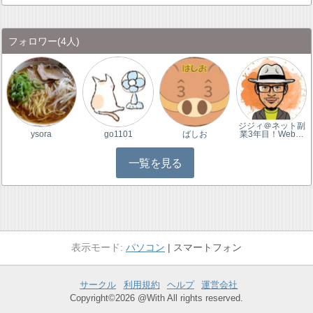
フォロワー
(4人)
ジジィ＠ネット副
ysora
go1101
ばしお
業3年目！Web…
一覧を見る
パソコン
スマートフォン
サークル
利用規約
ヘルプ
運営会社
Copyright©2026 @With All rights reserved.