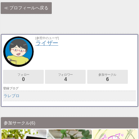
プロフィールへ戻る
[参照中のユーザ]
ライザー
フォロー
フォロワー
参加サークル
0
4
6
登録ブログ
ラレブロ
参加サークル
(6)