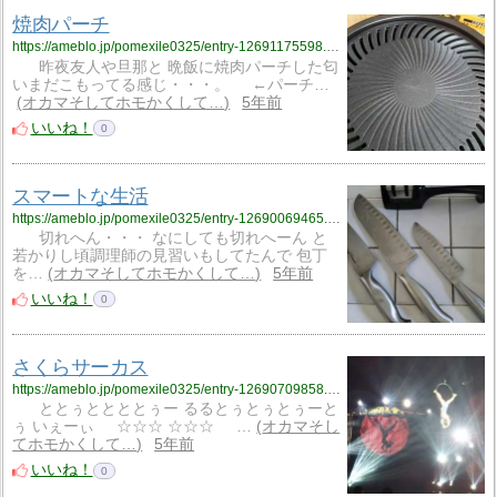
焼肉パーチ
https://ameblo.jp/pomexile0325/entry-12691175598.html
昨夜友人や旦那と 晩飯に焼肉パーチした匂
いまだこもってる感じ・・・。 ←パーチ…
オカマそしてホモかくして…
5年前
いいね！
0
スマートな生活
https://ameblo.jp/pomexile0325/entry-12690069465.html
切れへん・・・ なにしても切れへーん と
若かりし頃調理師の見習いもしてたんで 包丁
を…
オカマそしてホモかくして…
5年前
いいね！
0
さくらサーカス
https://ameblo.jp/pomexile0325/entry-12690709858.html
ととぅととととぅー るるとぅとぅとぅーと
ぅ いぇーぃ ☆☆☆ ☆☆☆ …
オカマそし
てホモかくして…
5年前
いいね！
0