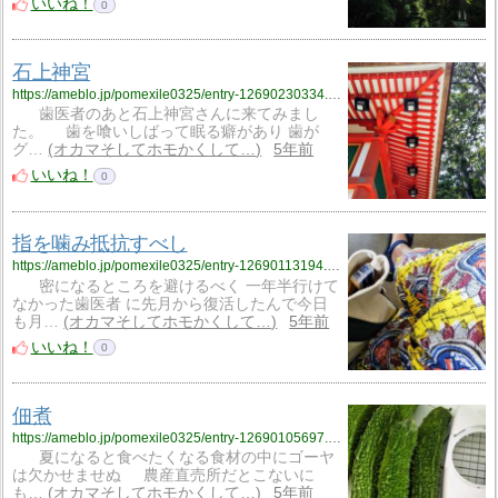
いいね！
0
石上神宮
https://ameblo.jp/pomexile0325/entry-12690230334.html
歯医者のあと石上神宮さんに来てみまし
た。 歯を喰いしばって眠る癖があり 歯が
グ…
オカマそしてホモかくして…
5年前
いいね！
0
指を噛み抵抗すべし
https://ameblo.jp/pomexile0325/entry-12690113194.html
密になるところを避けるべく 一年半行けて
なかった歯医者 に先月から復活したんで今日
も月…
オカマそしてホモかくして…
5年前
いいね！
0
佃煮
https://ameblo.jp/pomexile0325/entry-12690105697.html
夏になると食べたくなる食材の中にゴーヤ
は欠かせませぬ 農産直売所だとこないに
も…
オカマそしてホモかくして…
5年前