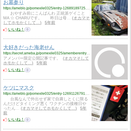
お墓参り
https://ameblo.jp/pomexile0325/entry-12689189725.html
おやすみ前にこんばんわ 正統派ゲイこと
MA ☆ CHARUです。 昨日は母…
オカマそ
してホモかくして…
5年前
いいね！
0
大好きだった海老せん
https://secret.ameba.jp/pomexile0325/amemberentry-12691354134.html
アメンバー限定公開記事です。
オカマそして
ホモかくして…
5年前
いいね！
0
ケツにマスク
https://ameblo.jp/pomexile0325/entry-12691126791.html
台風なんで外出せず家で自粛しとくに限る
んだけどタイミング悪く ワクチンの接種日や
ったん…
オカマそしてホモかくして…
5年
前
いいね！
0