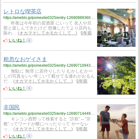
レトロな喫茶店
https://ameblo.jp/pomexile0325/entry-12690989360.html
昨夜は今年初の居酒屋 にいって 友人や旦
那と楽しんできたけど 想像したてより店内も
賑わ…
オカマそしてホモかくして…
5年前
いいね！
0
粗忽なおゲイさま
https://ameblo.jp/pomexile0325/entry-12690710943.html
無駄に 無理 に若作りしたり むかしむかー
しの写真をいい年こいて載せてる連れがおるん
だ…
オカマそしてホモかくして…
5年前
いいね！
0
非国民
https://ameblo.jp/pomexile0325/entry-12690714449.html
キンコン西野って検索すると ”詐欺”↔”宗
教”ってワードが横にぺったりって やーなレ
ッ…
オカマそしてホモかくして…
5年前
いいね！
0