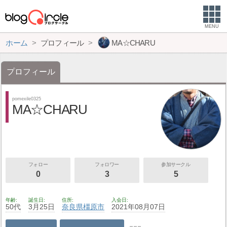
MENU
ホーム
プロフィール
MA☆CHARU
プロフィール
pomexile0325
MA☆CHARU
フォロー
フォロワー
参加サークル
0
3
5
年齢
誕生日
住所
入会日
50代
3月25日
奈良県
橿原市
2021年08月07日