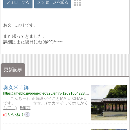
フォローする
メッセージを送る
お久しぶりです。
また帰ってきました。
詳細はまた後日にね(@^^)/~~~
更新記事
奥久米寺跡
https://ameblo.jp/pomexile0325/entry-12691604228.html
こんちーわ 正統派ゲイことMA ☆ CHARU
です。 ☆☆…
オカマそしてホモかく
して…
5年前
いいね！
0