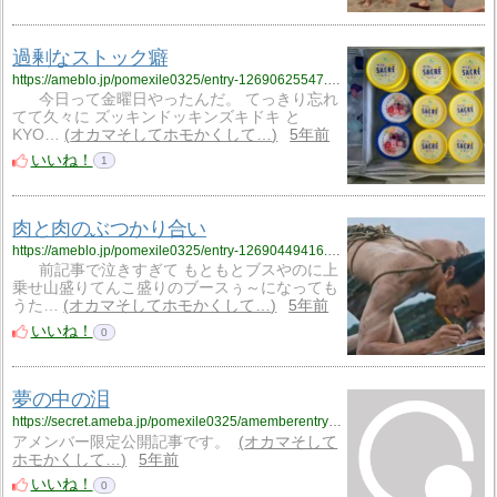
過剰なストック癖
https://ameblo.jp/pomexile0325/entry-12690625547.html
今日って金曜日やったんだ。 てっきり忘れ
てて久々に ズッキンドッキンズキドキ と
KYO…
オカマそしてホモかくして…
5年前
いいね！
1
肉と肉のぶつかり合い
https://ameblo.jp/pomexile0325/entry-12690449416.html
前記事で泣きすぎて もともとブスやのに上
乗せ山盛りてんこ盛りのブースぅ～になっても
うた…
オカマそしてホモかくして…
5年前
いいね！
0
夢の中の泪
https://secret.ameba.jp/pomexile0325/amemberentry-12690601747.html
アメンバー限定公開記事です。
オカマそして
ホモかくして…
5年前
いいね！
0