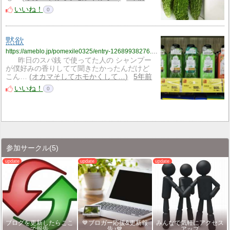
いいね！
0
黙欲
https://ameblo.jp/pomexile0325/entry-12689938276.html
昨日のスパ銭 で使ってた人の シャンプー
が僕好みの香りしてて聞きたかったんだけど
こん…
オカマそしてホモかくして…
5年前
いいね！
0
参加サークル
(5)
ブログを更新したらここ
💙ブロガー応援&更新報
みんなで気軽にアクセス
で報告
告♪💙
アップ