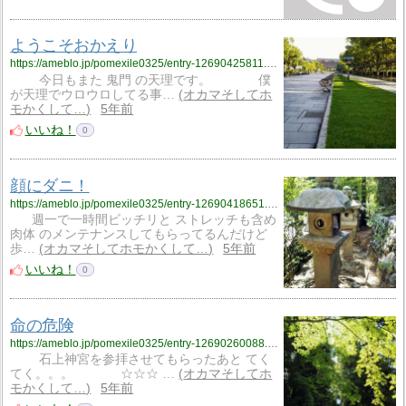
ようこそおかえり
https://ameblo.jp/pomexile0325/entry-12690425811.html
今日もまた 鬼門 の天理です。 僕
が天理でウロウロしてる事…
オカマそしてホ
モかくして…
5年前
いいね！
0
顔にダニ！
https://ameblo.jp/pomexile0325/entry-12690418651.html
週一で一時間ビッチリと ストレッチも含め
肉体 のメンテナンスしてもらってるんだけど
歩…
オカマそしてホモかくして…
5年前
いいね！
0
命の危険
https://ameblo.jp/pomexile0325/entry-12690260088.html
石上神宮を参拝させてもらったあと てく
てく。。。 ☆☆☆ …
オカマそしてホ
モかくして…
5年前