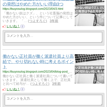
の発想はやめた方がいい理由3つ
https://tsuyosulog.blogspot.com/2023/04/3.html
「働かない奴はクズ」、という社畜脳の発想は
やめた方がいい、という件について記事にして
いきます。 「…
つよすろぐ
3年前
いいね！
2
働かない正社員が働く派遣社員より高
給で、やり切れない時に考えるポイン
ト
https://tsuyosulog.blogspot.com/2023/04/blog-post_69.html
働かない正社員と働く派遣社員について書いて
いきます。 派遣社員として働く上で、正社員
と比べて給与が…
つよすろぐ
3年前
いいね！
2