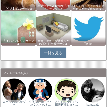
相乗効果でWINWIN!「は
【風をおこそう☆彡】ア
【公式】雑談サークル
てブ・ランキング…
クセスアップ研究会♪♪…
『はてなブログ』サーク
食事・節約・断捨離など
ル
の暮らし全般サークル
Twitter
一覧を見る
フォロー
(305人)
みーちゃんみかづ
忖度 福之助（そん
アキト@ 少しずつ
き
たく ふくのす…
応援再開します…
kamagata