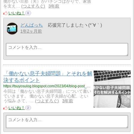
働かない旦那（夫）がパチンコばかりで、家族
を支え…
つよすろぐ
3年前
いいね！
8
どんぱっち
応援完了しましたヽ(*´∀｀)
1年2ヶ月前
「働かない息子夫婦問題」とそれを解
決するポイント
https://tsuyosulog.blogspot.com/2023/04/blog-post_21.html
今回は「働かない息子夫婦問題」について書い
ていきます。 働かない息子夫婦が心配、とい
う悩み さて、…
つよすろぐ
3年前
いいね！
2