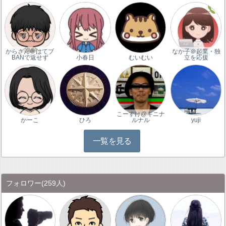
からさん＠はてブ
なか子＠起業・独
BANで返せず
小春日
むいむい
立を応援
こーすけ@キニナ
かーこ
ひろ
ルナル
yuji
一覧を見る
フォロワー
(259人)