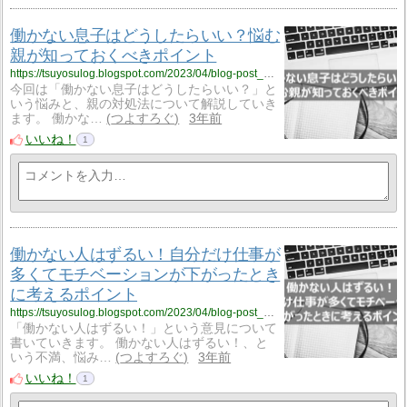
働かない息子はどうしたらいい？悩む
親が知っておくべきポイント
https://tsuyosulog.blogspot.com/2023/04/blog-post_20.html
今回は「働かない息子はどうしたらいい？」と
いう悩みと、親の対処法について解説していき
ます。 働かな…
つよすろぐ
3年前
いいね！
1
働かない人はずるい！自分だけ仕事が
多くてモチベーションが下がったとき
に考えるポイント
https://tsuyosulog.blogspot.com/2023/04/blog-post_90.html
「働かない人はずるい！」という意見について
書いていきます。 働かない人はずるい！、と
いう不満、悩み…
つよすろぐ
3年前
いいね！
1