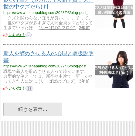
世の中クズだらけ】
https://www.whitepapablog.com/2023/03/blog-post_19.html
「クズと関わらないほうが良い。」、そして、
「世の中クズが多すぎて人間全員クズと思って
生きていったほ…
リーぱぱのブログ
3年前
いいね！
9
新人を辞めさせる人の心理と取扱説明
書
https://www.whitepapablog.com/2022/05/blog-post_21.html
職場で新人を辞めさせる人って時々います。
典型的な例としては、新卒や中途で、新しくや
ってきた人に対…
リーぱぱのブログ
3年前
いいね！
13
続きを表示…