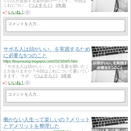
くの人が直面する選択肢の一つです。 今回は
これについ…
つよすろぐ
3年前
いいね！
0
サボる人は頭がいい、を実践するため
に必要な5つのこと
https://tsuyosulog.blogspot.com/2023/04/5.html
「サボる人は頭がいい」という言葉を聞いたこ
とがありますか？今回はこれについて書いてい
きます。 サボ…
つよすろぐ
3年前
いいね！
0
働かない人生って楽しいの？メリット
とデメリットを整理した