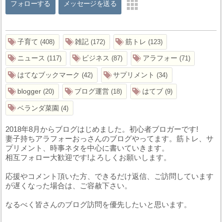
フォローする
メッセージを送る
子育て
雑記
筋トレ
408
172
123
ニュース
ビジネス
アラフォー
117
87
71
はてなブックマーク
サプリメント
42
34
blogger
ブログ運営
はてブ
20
18
9
ベランダ菜園
4
2018年8月からブログはじめました。初心者ブロガーです!
妻子持ちアラフォーおっさんのブログやってます。筋トレ、サ
プリメント、時事ネタを中心に書いていきます。
相互フォロー大歓迎です!よろしくお願いします。
応援やコメント頂いた方、できるだけ返信、ご訪問しています
が遅くなった場合は、ご容赦下さい。
なるべく皆さんのブログ訪問を優先したいと思います。