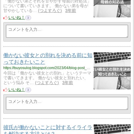
「働かない弟とそれを甘やかす母親の対処法」
について書いていきます。 働かない弟を母が
甘やかしている…
つよすろぐ
3年前
いいね！
3
働かない彼女との別れを決める前に知
っておきたいこと
https://tsuyosulog.blogspot.com/2023/04/blog-post_18.html
今回は「働かない彼女との別れ」というテーマ
で書いてきます。 働かない彼女と別れたい、
という悩み そ…
つよすろぐ
3年前
いいね！
3
彼氏が働かないことに対するイライラ