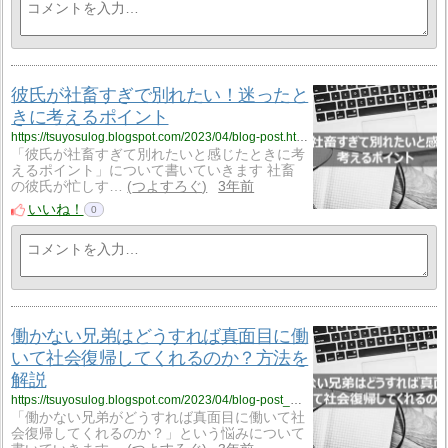
彼氏が社畜すぎで別れたい！迷ったと
きに考えるポイント
https://tsuyosulog.blogspot.com/2023/04/blog-post.html
「彼氏が社畜すぎて別れたいと感じたときに考
えるポイント」について書いていきます 社畜
の彼氏が忙しす…
つよすろぐ
3年前
いいね！
0
働かない兄弟はどうすれば真面目に働
いて社会復帰してくれるのか？方法を
解説
https://tsuyosulog.blogspot.com/2023/04/blog-post_14.html
「働かない兄弟がどうすれば真面目に働いて社
会復帰してくれるのか？」という悩みについて