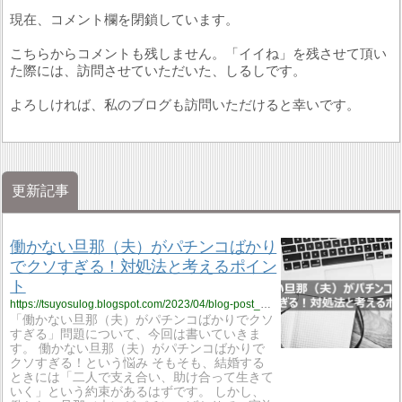
現在、コメント欄を閉鎖しています。
こちらからコメントも残しません。「イイね」を残させて頂い
た際には、訪問させていただいた、しるしです。
よろしければ、私のブログも訪問いただけると幸いです。
更新記事
働かない旦那（夫）がパチンコばかり
でクソすぎる！対処法と考えるポイン
ト
https://tsuyosulog.blogspot.com/2023/04/blog-post_22.html
「働かない旦那（夫）がパチンコばかりでクソ
すぎる」問題について、今回は書いていきま
す。 働かない旦那（夫）がパチンコばかりで
クソすぎる！という悩み そもそも、結婚する
ときには「二人で支え合い、助け合って生きて
いく」という約束があるはずです。 しかし、