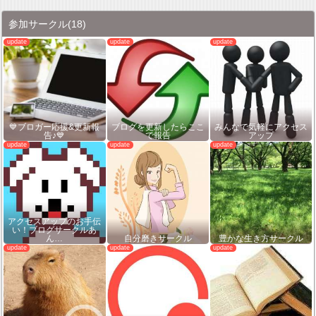
参加サークル
(18)
💙ブロガー応援&更新報
ブログを更新したらここ
みんなで気軽にアクセス
告♪💙
で報告
アップ
アクセスアップのお手伝
い！ブログサークルあ
ん…
自分磨きサークル
豊かな生き方サークル