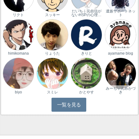
だいち｜元自信が
遺族サポートネッ
リクト
スッキー
ないHSPの心理…
ト
himikomana
りょうた
きりと
ayamame blog
みーちゃんみかづ
biyo
スミレ
かとやす
き
一覧を見る