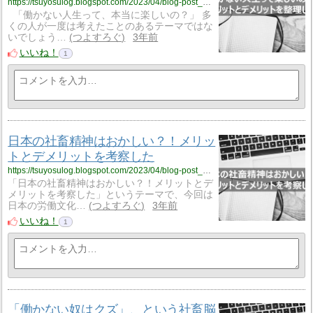
https://tsuyosulog.blogspot.com/2023/04/blog-post_39.html
「働かない人生って、本当に楽しいの？」 多
くの人が一度は考えたことのあるテーマではな
いでしょう…
つよすろぐ
3年前
いいね！
1
日本の社畜精神はおかしい？！メリッ
トとデメリットを考察した
https://tsuyosulog.blogspot.com/2023/04/blog-post_13.html
「日本の社畜精神はおかしい？！メリットとデ
メリットを考察した」というテーマで、今回は
日本の労働文化…
つよすろぐ
3年前
いいね！
1
「働かない奴はクズ」、という社畜脳