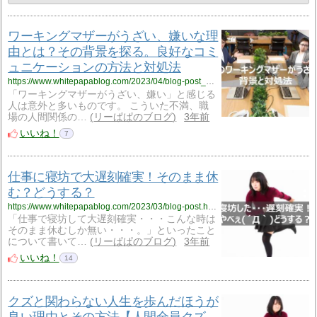
ワーキングマザーがうざい、嫌いな理
由とは？その背景を探る。良好なコミ
ュニケーションの方法と対処法
https://www.whitepapablog.com/2023/04/blog-post_8.html
「ワーキングマザーがうざい、嫌い」と感じる
人は意外と多いものです。 こういた不満、職
場の人間関係の…
リーぱぱのブログ
3年前
いいね！
7
仕事に寝坊で大遅刻確実！そのまま休
む？どうする？
https://www.whitepapablog.com/2023/03/blog-post.html
「仕事で寝坊して大遅刻確実・・・こんな時は
そのまま休むしか無い・・・。」といったこと
について書いて…
リーぱぱのブログ
3年前
いいね！
14
クズと関わらない人生を歩んだほうが
良い理由とその方法【人間全員クズ、