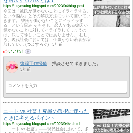
を解決する方法とは？
https://tsuyosulog.blogspot.com/2023/04/blog-post_19.html
今回は「彼氏が働かないことにイライラする、
という悩み」とその解決方法について書いてい
きます。 彼氏が働かないことにイライラす
る、という悩み そもそも、恋人である彼氏が
働かないことに対してイライラしてしまうの
は、決して珍しいことではありません。 むし
ろ、現代社会においては、仕事がない若者が増
加してい…
つよすろぐ
3年前
いいね！
6
復縁工作探偵
拝読させて頂きました。
3年前
ニート vs 社畜！究極の選択に迷った
ときに考えるポイント
https://tsuyosulog.blogspot.com/2023/04/vs.html
「ニート vs 社畜」――現代社会において、多