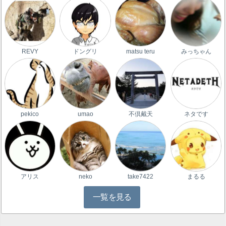
REVY
ドングリ
matsu teru
みっちゃん
pekico
umao
不倶戴天
ネタです
アリス
neko
take7422
まるる
一覧を見る