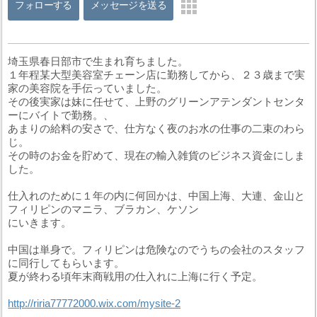
フォローする
メッセージを送る
埼玉県春日部市で生まれ育ちました。
１年程某大型美容室チェーン店に勤務してから、２３歳まで実
家の美容院を手伝っていました。
その後実家は妹に任せて、上野のグリーンアテンダントセンタ
ーにバイトで勤務。、
あまりの給料の安さで、仕方なく夜のお水の仕事の二束のわら
じ。
その時のお金を貯めて、現在の輸入雑貨のビジネス資金にしま
した。
仕入れのために１年の内に何回かは、中国上海、大連、金山と
フィリピンのマニラ、ブラカン、ケソン
にいきます。
中国は単身で。フィリピンは危険なのでうちの会社のスタッフ
に同行してもらいます。
夏が終わる頃年末商戦用の仕入れに上海に行く予定。
http://riria77772000.wix.com/mysite-2