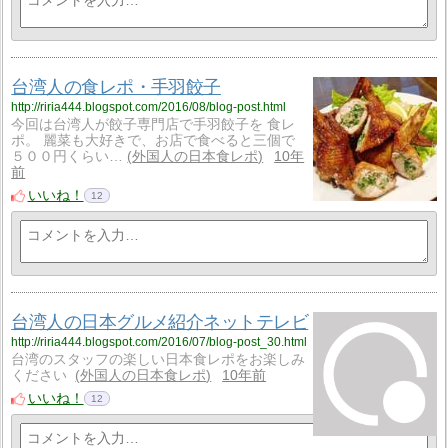
台湾人の食レポ・手羽餃子
http://riria444.blogspot.com/2016/08/blog-post.html
今回は台湾人が餃子専門店で手羽餃子を 食レ
ポ。 麗菜も大好きで、お店で食べると三個で
５００円くらい…
外国人の日本食レポ
10年
前
いいね！
12
台湾人の日本グルメ紹介ネットテレビ
http://riria444.blogspot.com/2016/07/blog-post_30.html
台湾のスタッフの楽しい日本食レポをお楽しみ
ください
外国人の日本食レポ
10年前
いいね！
12