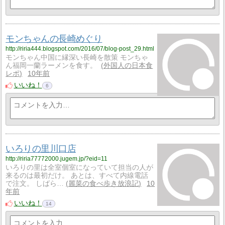
モンちゃんの長崎めぐり
http://riria444.blogspot.com/2016/07/blog-post_29.html
モンちゃん中国に縁深い長崎を散策 モンちゃ
ん福岡一蘭ラーメンを食す。
外国人の日本食
レポ
10年前
いいね！
6
いろりの里川口店
http://riria77772000.jugem.jp/?eid=11
いろりの里は全室個室になっていて担当の人が
来るのは最初だけ。 あとは、すべて内線電話
で注文。 しばら…
麗菜の食べ歩き放浪記
10
年前
いいね！
14