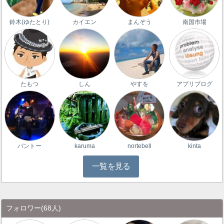
鈴木(ゆたとり)
カイエン
まんぞう
南国市場
たもつ
しん
やすを
アプリブログ
バントー
karuma
nortebell
kinta
一覧を見る
フォロワー
(68人)