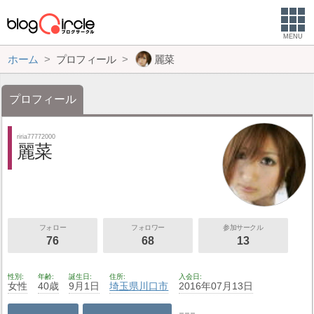
MENU
ホーム
プロフィール
麗菜
プロフィール
riria77772000
麗菜
フォロー
フォロワー
参加サークル
76
68
13
性別
年齢
誕生日
住所
入会日
女性
40歳
9月1日
埼玉県
川口市
2016年07月13日