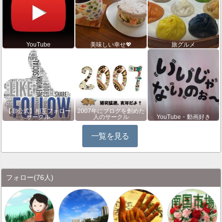
YouTube
美味しい幸せ💖
旅グルメ
【非公式】相互フォロー
2007年にブログを創めた
サークル
人のサークル
YouTube・動画好き
一覧を見る
フォロー
(76人)