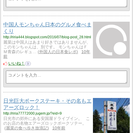
中国人モンちゃん日本のグルメ食べま
くり
http://riria444.blogspot.com/2016/07/blog-post_28.html
麗菜は中国人はあまり好きではありませんが、
このモンちゃんは、別です。 モンちゃんはＦ
Ｍ青森のレギュ…
外国人の日本食レポ
10年
前
いいね！
3
日光巨大ポークステーキ・その名もエ
アーズロック！
http://riria77772000.jugem.jp/?eid=9
日光市の郊外にある安国屋ドライブイン。 こ
のお店の名物エアーズロックポークソテー。
麗菜の食べ歩き放浪記
10年前