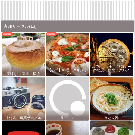
参加サークル
(13)
おでかけナビ：ブロガー
【公式】料理・グルメサ
の地元・観光・グルメ
美味しい 東京・横浜
ークル
情…
【公式】写真サークル
ラーメン
うどん部