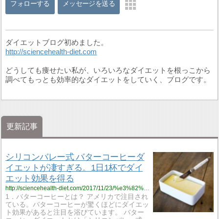
フォローする
メッセージを送る
ダイエットブログ初めました。
http://sciencehealth-diet.com
どうしても痩せたい私が、いろいろなダイエットを根っこから
調べてもっとも効率的なダイエットをしていく、ブログです。
更新記事
シリコンバレー式 バターコーヒーダ
イエットが凄すぎる。1日1杯でダイ
エット効果を得る
http://sciencehealth-diet.com/2017/11/23/%e3%82%b7%e3%83%aa%e3%82%b3%e3%83%b3%e3%83%90%e3%83%ac%e3%83%bc%e5%bc%8f%e3%80%80%e3%83%90%e3%82%bf%e3%83%bc%e3%82%b3%e3%83%bc%e3%83%92%e3%83%bc%e3%83%80%e3%82%a4%e3%82%a8%e3%83%83%e3%83%88%e3%81%a7/
1．バターコーヒーとは？ アメリカで注目され
ている。バターコーヒーが驚くほどにダイエッ
ト効果があると注目を浴びています。 バター