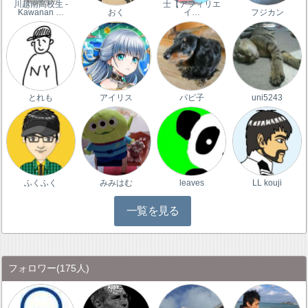
川越南高校生 -
士【アフィリエ
Kawanan …
おく
イ…
フジカン
とれも
アイリス
パピ子
uni5243
ふくふく
みみはむ
leaves
LL kouji
一覧を見る
フォロワー
(175人)