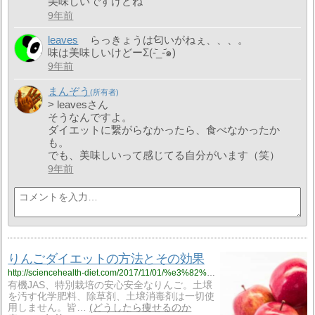
美味しいですけどね
9年前
leaves
らっきょうは匂いがねぇ、、、。
味は美味しいけどーΣ(-᷅_-᷄๑)
9年前
まんぞう
> leavesさん
そうなんですよ。
ダイエットに繋がらなかったら、食べなかったか
も。
でも、美味しいって感じてる自分がいます（笑）
9年前
りんごダイエットの方法とその効果
http://sciencehealth-diet.com/2017/11/01/%e3%82%8a%e3%82%93%e3%81%94%e3%83%80%e3%82%a4%e3%82%a8%e3%83%83%e3%83%88%e3%81%ae%e6%96%b9%e6%b3%95%e3%81%a8%e3%81%9d%e3%81%ae%e5%8a%b9%e6%9e%9c/
有機JAS、特別栽培の安心安全なりんご。土壌
を汚す化学肥料、除草剤、土壌消毒剤は一切使
用しません。皆…
どうしたら痩せるのか