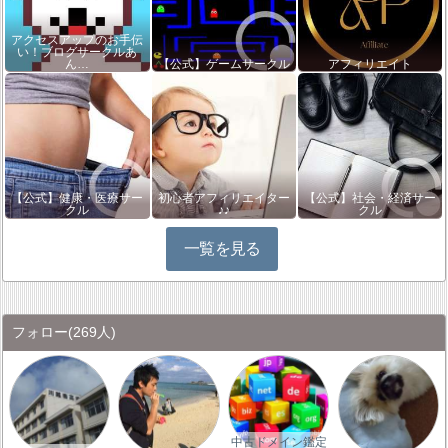
アクセスアップのお手伝
い！ブログサークルあ
ん…
【公式】ゲームサークル
アフィリエイト
【公式】健康・医療サー
初心者アフィリエイター
【公式】社会・経済サー
クル
♪♪
クル
一覧を見る
フォロー
(269人)
中古ドメイン鑑定