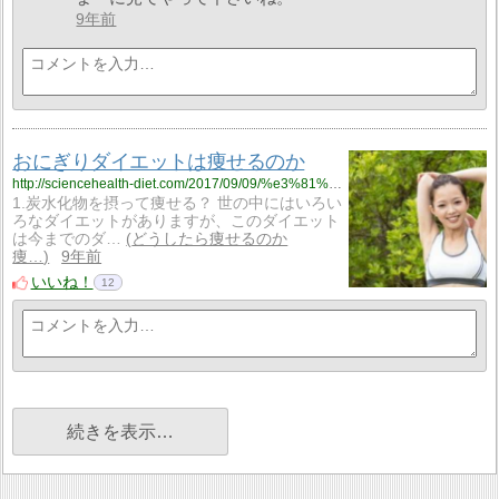
9年前
おにぎりダイエットは痩せるのか
http://sciencehealth-diet.com/2017/09/09/%e3%81%8a%e3%81%ab%e3%81%8e%e3%82%8a%e3%83%80%e3%82%a4%e3%82%a8%e3%83%83%e3%83%88%e3%81%af%e7%97%a9%e3%81%9b%e3%82%8b%e3%81%ae%e3%81%8b/
1.炭水化物を摂って痩せる？ 世の中にはいろい
ろなダイエットがありますが、このダイエット
は今までのダ…
どうしたら痩せるのか
痩…
9年前
いいね！
12
続きを表示…