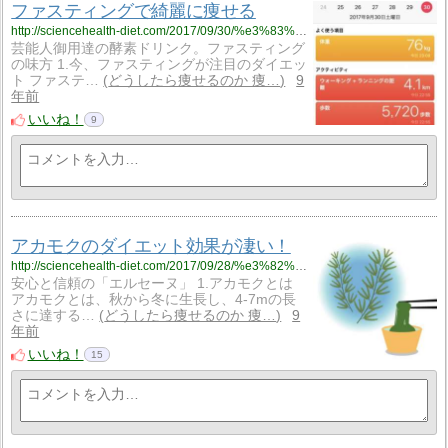
ファスティングで綺麗に痩せる
http://sciencehealth-diet.com/2017/09/30/%e3%83%95%e3%82%a1%e3%82%b9%e3%83%86%e3%82%a3%e3%83%b3%e3%82%b0%e3%81%a7%e7%97%a9%e3%81%9b%e3%82%8b/
芸能人御用達の酵素ドリンク。ファスティング
の味方 1.今、ファスティングが注目のダイエッ
ト ファステ…
どうしたら痩せるのか 痩…
9
年前
いいね！
9
アカモクのダイエット効果が凄い！
http://sciencehealth-diet.com/2017/09/28/%e3%82%a2%e3%82%ab%e3%83%a2%e3%82%af%e3%81%ae%e3%83%80%e3%82%a4%e3%82%a8%e3%83%83%e3%83%88%e5%8a%b9%e6%9e%9c%e3%81%8c%e5%87%84%e3%81%84%ef%bc%81/
安心と信頼の「エルセーヌ」 1.アカモクとは
アカモクとは、秋から冬に生長し、4-7mの長
さに達する…
どうしたら痩せるのか 痩…
9
年前
いいね！
15