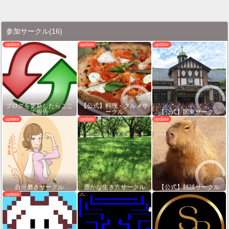
参加サークル
(16)
ブログを更新したらここ
【公式】料理・グルメサ
で報告
ークル
【公式】関東サークル
自分磨きサークル
豊かな生き方サークル
【公式】雑談サークル