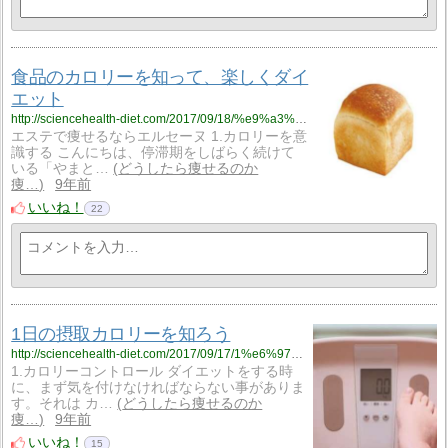
食品のカロリーを知って、楽しくダイ
エット
http://sciencehealth-diet.com/2017/09/18/%e9%a3%9f%e5%93%81%e3%81%ae%e3%82%ab%e3%83%ad%e3%83%aa%e3%83%bc%e3%82%92%e7%9f%a5%e3%81%a3%e3%81%a6%e3%80%81%e6%a5%bd%e3%81%97%e3%81%8f%e3%83%80%e3%82%a4%e3%82%a8%e3%83%83%e3%83%88/
エステで痩せるならエルセーヌ 1.カロリーを意
識する こんにちは、停滞期をしばらく続けて
いる「やまと…
どうしたら痩せるのか
痩…
9年前
いいね！
22
1日の摂取カロリーを知ろう
http://sciencehealth-diet.com/2017/09/17/1%e6%97%a5%e3%81%ae%e6%91%82%e5%8f%96%e3%82%ab%e3%83%ad%e3%83%aa%e3%83%bc%e3%82%92%e7%9f%a5%e3%82%8d%e3%81%86/
1.カロリーコントロール ダイエットをする時
に、まず気を付けなければならない事がありま
す。それは カ…
どうしたら痩せるのか
痩…
9年前
いいね！
15