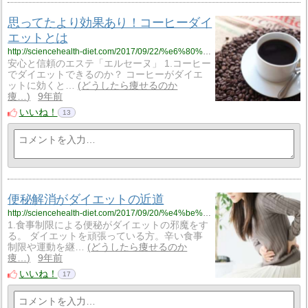
思ってたより効果あり！コーヒーダイ
エットとは
http://sciencehealth-diet.com/2017/09/22/%e6%80%9d%e3%81%a3%e3%81%a6%e3%81%9f%e3%82%88%e3%82%8a%e5%8a%b9%e6%9e%9c%e3%81%82%e3%82%8a%ef%bc%81%e3%82%b3%e3%83%bc%e3%83%92%e3%83%bc%e3%83%80%e3%82%a4%e3%82%a8%e3%83%83%e3%83%88%e3%81%a8%e3%81%af/
安心と信頼のエステ「エルセーヌ」 1.コーヒー
でダイエットできるのか？ コーヒーがダイエ
ットに効くと…
どうしたら痩せるのか
痩…
9年前
いいね！
13
便秘解消がダイエットの近道
http://sciencehealth-diet.com/2017/09/20/%e4%be%bf%e7%a7%98%e8%a7%a3%e6%b6%88%e3%81%8c%e3%83%80%e3%82%a4%e3%82%a8%e3%83%83%e3%83%88%e3%81%ae%e8%bf%91%e9%81%93/
1.食事制限による便秘がダイエットの邪魔をす
る。 ダイエットを頑張っている方。辛い食事
制限や運動を継…
どうしたら痩せるのか
痩…
9年前
いいね！
17