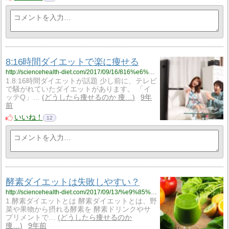
8:16時間ダイエットで楽に痩せる
http://sciencehealth-diet.com/2017/09/16/816%e6%99%82%e9%96%93%e3%83%80%e3%82%a4%e3%82%a8%e3%83%83%e3%83%88%e3%81%a7%e6%a5%bd%e3%81%ab%e7%97%a9%e3%81%9b%e3%82%8b/
1.8:16時間ダイエットが話題 少し前に、テレビ
で騒がれていたダイエットがあります。 「イ
ッテQ」…
どうしたら痩せるのか 痩…
9年
前
いいね！
12
酵素ダイエットは失敗しやすい？
http://sciencehealth-diet.com/2017/09/13/%e9%85%b5%e7%b4%a0%e3%83%80%e3%82%a4%e3%82%a8%e3%83%83%e3%83%88%e3%81%af%e5%a4%b1%e6%95%97%e3%81%97%e3%82%84%e3%81%99%e3%81%84%ef%bc%9f/
1.酵素ダイエットとは 酵素ダイエットとは、野
菜や果物から摂れる酵素を 酵素ドリンクやサ
プリメントで…
どうしたら痩せるのか
痩…
9年前