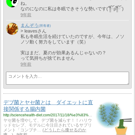
ね。
なのになのに私は冬眠できそうな勢いです(´༎ຶོρ༎ຶོ`)
9年前
まんぞう
> leavesさん
私も冬眠生活を続けていたのですが、今年は、ノソ
ノソ動く努力をしています（笑）
実はまだ、夏のが効果あるんじゃないの？
って気持ちが捨てれません
9年前
デブ菌とヤセ菌とは ダイエットに直
接関係する腸内菌
http://sciencehealth-diet.com/2017/11/18/%e3%83%87%e3%83%96%e8%8f%8c%e3%81%a8%e3%83%a4%e3%82%bb%e8%8f%8c%e3%81%a8%e3%81%af%e3%80%80%e3%83%80%e3%82%a4%e3%82%a8%e3%83%83%e3%83%88%e3%81%ab%e7%9b%b4%e6%8e%a5%e9%96%a2%e4%bf%82%e3%81%99%e3%82%8b/
ヤセ菌を増やして、デブ菌を減らす！！ハリウ
ッドセレブ、モデルに今注目されているサプリ
メント「コンブチ…
どうしたら痩せるのか
痩…
9年前