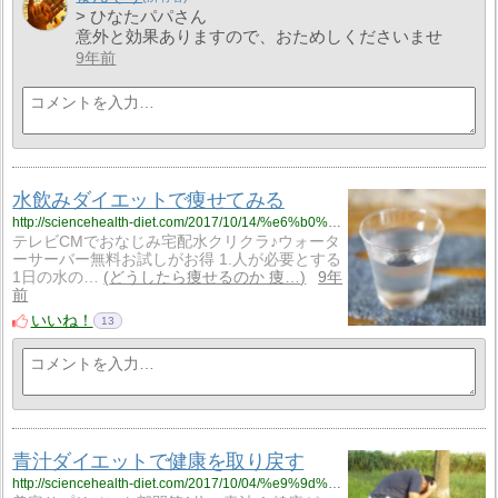
> ひなたパパさん
意外と効果ありますので、おためしくださいませ
9年前
水飲みダイエットで痩せてみる
http://sciencehealth-diet.com/2017/10/14/%e6%b0%b4%e9%a3%b2%e3%81%bf%e3%83%80%e3%82%a4%e3%82%a8%e3%83%83%e3%83%88%e3%81%a7%e7%97%a9%e3%81%9b%e3%81%a6%e3%81%bf%e3%82%8b/
テレビCMでおなじみ宅配水クリクラ♪ウォータ
ーサーバー無料お試しがお得 1.人が必要とする
1日の水の…
どうしたら痩せるのか 痩…
9年
前
いいね！
13
青汁ダイエットで健康を取り戻す
http://sciencehealth-diet.com/2017/10/04/%e9%9d%92%e6%b1%81%e3%83%80%e3%82%a4%e3%82%a8%e3%83%83%e3%83%88%e3%81%a7%e5%81%a5%e5%ba%b7%e3%82%92%e5%8f%96%e3%82%8a%e6%88%bb%e3%81%99/