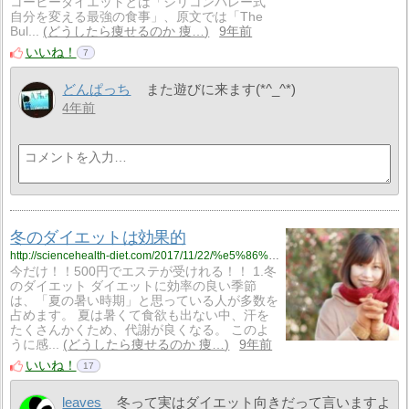
コーヒーダイエットとは「シリコンバレー式
自分を変える最強の食事」、原文では「The
Bul...
どうしたら痩せるのか 痩…
9年前
いいね！
7
どんぱっち
また遊びに来ます(*^_^*)
4年前
冬のダイエットは効果的
http://sciencehealth-diet.com/2017/11/22/%e5%86%ac%e3%81%ae%e3%83%80%e3%82%a4%e3%82%a8%e3%83%83%e3%83%88%e3%81%af%e5%8a%b9%e6%9e%9c%e7%9a%84/
今だけ！！500円でエステが受けれる！！ 1.冬
のダイエット ダイエットに効率の良い季節
は、「夏の暑い時期」と思っている人が多数を
占めます。 夏は暑くて食欲も出ない中、汗を
たくさんかくため、代謝が良くなる。 このよ
うに感...
どうしたら痩せるのか 痩…
9年前
いいね！
17
leaves
冬って実はダイエット向きだって言いますよ