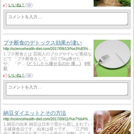
いいね！
15
プチ断食のデトックス効果が凄い
http://sciencehealth-diet.com/2017/09/13/%e3%83%97%e3%83%81%e6%96%ad%e9%a3%9f%e3%81%ae%e3%83%87%e3%83%88%e3%83%83%e3%82%af%e3%82%b9%e5%8a%b9%e6%9e%9c%e3%81%8c%e5%87%84%e3%81%84/
1.プチ断食とは 芸能人のブログやテレビ番組な
どで 「プチ断食をして、3日で5kg痩せた」
や、 「デ…
どうしたら痩せるのか 痩…
9年
前
いいね！
16
納豆ダイエットとその方法
http://sciencehealth-diet.com/2017/09/11/%e7%b4%8d%e8%b1%86%e3%83%80%e3%82%a4%e3%82%a8%e3%83%83%e3%83%88%e3%81%a8%e3%81%9d%e3%81%ae%e6%96%b9%e6%b3%95/
1.納豆の由来 納豆は日本で昔から親しまれてい
る健康食品です。由来は様々です。 「江戸時
代に農民が豆を運んでいる最中に発酵してしま