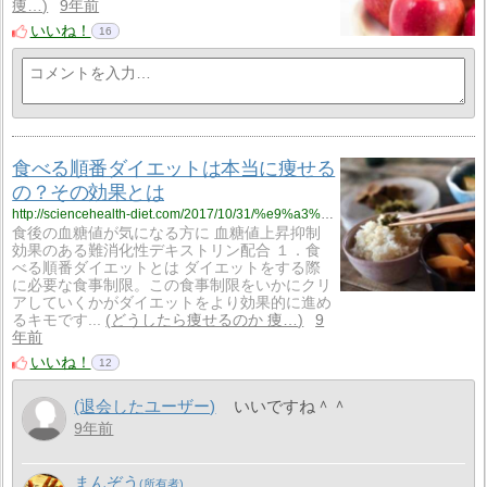
痩…
9年前
いいね！
16
食べる順番ダイエットは本当に痩せる
の？その効果とは
http://sciencehealth-diet.com/2017/10/31/%e9%a3%9f%e3%81%b9%e3%82%8b%e9%a0%86%e7%95%aa%e3%83%80%e3%82%a4%e3%82%a8%e3%83%83%e3%83%88%e3%81%af%e6%9c%ac%e5%bd%93%e3%81%ab%e7%97%a9%e3%81%9b%e3%82%8b%e3%81%ae%ef%bc%9f%e3%81%9d%e3%81%ae%e5%8a%b9/
食後の血糖値が気になる方に 血糖値上昇抑制
効果のある難消化性デキストリン配合 １．食
べる順番ダイエットとは ダイエットをする際
に必要な食事制限。この食事制限をいかにクリ
アしていくかがダイエットをより効果的に進め
るキモです...
どうしたら痩せるのか 痩…
9
年前
いいね！
12
(退会したユーザー)
いいですね＾＾
9年前
まんぞう