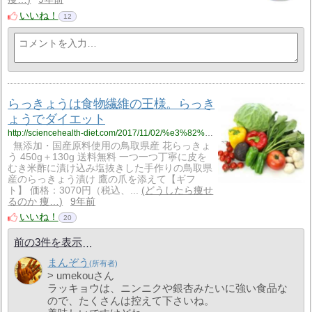
いいね！
12
らっきょうは食物繊維の王様。らっき
ょうでダイエット
http://sciencehealth-diet.com/2017/11/02/%e3%82%89%e3%81%a3%e3%81%8d%e3%82%87%e3%81%86%e3%81%af%e9%a3%9f%e7%89%a9%e7%b9%8a%e7%b6%ad%e3%81%ae%e7%8e%8b%e6%a7%98%e3%80%82%e3%82%89%e3%81%a3%e3%81%8d%e3%82%87%e3%81%86%e3%81%a7%e3%83%80%e3%82%a4/
無添加・国産原料使用の鳥取県産 花らっきょ
う 450g＋130g 送料無料 一つ一つ丁寧に皮を
むき米酢に漬け込み塩抜きした手作りの鳥取県
産のらっきょう漬け 鷹の爪を添えて【ギフ
ト】 価格：3070円（税込、...
どうしたら痩せ
るのか 痩…
9年前
いいね！
20
前の3件を表示
まんぞう
> umekouさん
ラッキョウは、ニンニクや銀杏みたいに強い食品な
ので、たくさんは控えて下さいね。