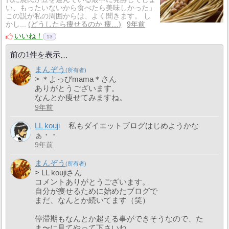
い、もったいないから食べたら美味しかった」
この説が私の周囲からは、よく聞きます。 し
かし...
どうしたら痩せるのか 痩…
9年前
いいね！
13
前の1件を表示
まんぞう
> ＊よっぴmama＊さん
ありがとうございます。
なんとか痩せてみますね。
9年前
LL kouji
私もダイエットブログはじめようかな
ぁ・・
9年前
まんぞう
> LL koujiさん
コメントありがとうございます。
自分が痩せるために始めたブログで
まだ、なんとか続いてます（笑）
停滞期もなんとか超える事ができそうなので、た
ま〜に見てやって下さいね。