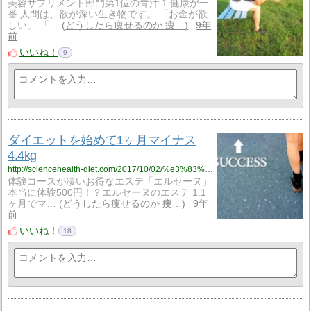
美容サプリメント部門第1位の青汁 1.健康が一
番 人間は、欲が深い生き物です。 「お金が欲
しい」 「…
どうしたら痩せるのか 痩…
9年
前
いいね！
9
ダイエットを始めて1ヶ月マイナス
4.4kg
http://sciencehealth-diet.com/2017/10/02/%e3%83%80%e3%82%a4%e3%82%a8%e3%83%83%e3%83%88%e3%82%92%e5%a7%8b%e3%82%81%e3%81%a61%e3%83%b6%e6%9c%88%e3%81%a7%e3%83%9e%e3%82%a4%e3%83%8a%e3%82%b94kg/
体験コースが凄いお得なエステ「エルセーヌ」
本当に体験500円！？エルセーヌのエステ 1.1
ヶ月でマ…
どうしたら痩せるのか 痩…
9年
前
いいね！
18