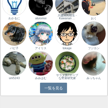
川越南高校生 -
わかるに
atuiomoi
Kawanan …
おく
パピ子
アイリス
tokage
フジカン
サラダ男?チープ
uni5243
みみはむ
な野菜研究家
みっちゃん
一覧を見る