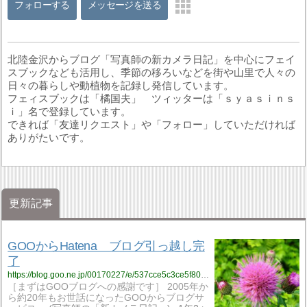
フォローする
メッセージを送る
北陸金沢からブログ「写真師の新カメラ日記」を中心にフェイ
スブックなども活用し、季節の移ろいなどを街や山里で人々の
日々の暮らしや動植物を記録し発信しています。
フェィスブックは「橘国夫」 ツィッターは「ｓｙａｓｉｎｓ
ｉ」名で登録しています。
できれば「友達リクエスト」や「フォロー」していただければ
ありがたいです。
更新記事
GOOからHatena ブログ引っ越し完
了
https://blog.goo.ne.jp/00170227/e/537cce5c3ce5f80578fe4d8bb92bc21c?fm=rss
［まずはGOOブログへの感謝です］ 2005年か
ら約20年もお世話になったGOOからブログサ