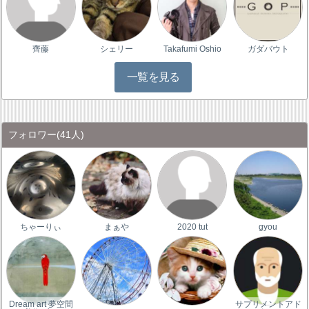
齊藤
シェリー
Takafumi Oshio
ガダバウト
一覧を見る
フォロワー
(41人)
ちゃーりぃ
まぁや
2020 tut
gyou
Dream art 夢空間
サプリメントアド