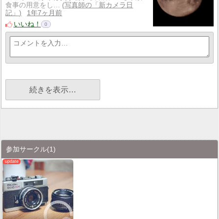
食事の用意をし…
写真師の「新カメラ日
記」
1年7ヶ月前
いいね！
0
続きを表示…
参加サークル
(1)