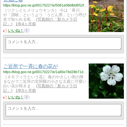
https://blog.goo.ne.jp/00170227/e/5081e06bfbbf052f53567d49359d140b?fm=rss
［ツクシとヒメリュウキンカ］ 今は「香川」
や「讃岐」というよリ「うどん県」という呼び
名で知られる私…
写真師の「新カメラ日
記」
1年4ヶ月前
いいね！
0
ご近所で一斉に春の花が
https://blog.goo.ne.jp/00170227/e/1a80e78d28b71d204a22738b69dbd789?fm=rss
［ネモフィラという花］ 春のやさしい雨の降
るなかでご近所の玄関横の小さな土庭に可愛い
白い花が咲きま…
写真師の「新カメラ日
記」
1年5ヶ月前
いいね！
0