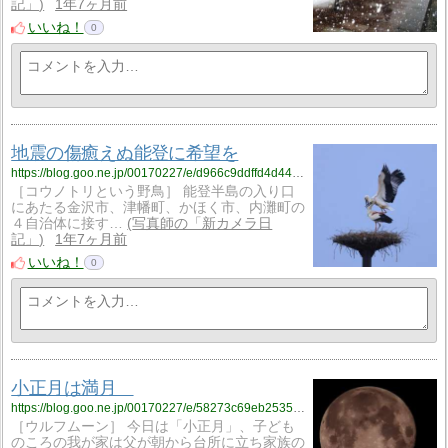
記」
1年7ヶ月前
いいね！
0
地震の傷癒えぬ能登に希望を
https://blog.goo.ne.jp/00170227/e/d966c9ddffd4d4461999bc1e69ae26c6?fm=rss
［コウノトリという野鳥］ 能登半島の入り口
にあたる金沢市、津幡町、かほく市、内灘町の
４自治体に接す…
写真師の「新カメラ日
記」
1年7ヶ月前
いいね！
0
小正月は満月
https://blog.goo.ne.jp/00170227/e/58273c69eb25359b5e35e3c3f303cb21?fm=rss
［ウルフムーン］ 今日は「小正月」、子ども
のころの我が家は父が朝から台所に立ち家族の