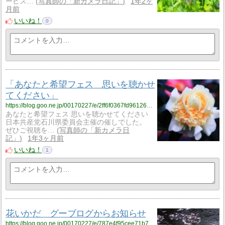
ービス…
写真師の「新カメラ日記」
1年2ヶ
月前
いいね！
0
「あなたと希望フェス 思いを聴かせ
てください」
https://blog.goo.ne.jp/00170227/e/2ff6f0367fd96126702f4f789eee3025?fm=rss
あなたと希望フェス 思いを聴かせてください
日本共産党石川県委員会主催の催しでした。
ぜひご視聴を…
写真師の「新カメラ日
記」
1年3ヶ月前
いいね！
1
花いかだ グーブログからお知らせ
https://blog.goo.ne.jp/00170227/e/787e4f95cee71b77930172e1844a4486?fm=rss