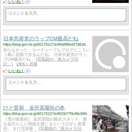
いいね！
0
日本共産党のラップCM最高だね
https://blog.goo.ne.jp/00170227/e/96d8f8ed37d63d029734299dc09bb379?fm=rss
知らなかった、ユーチューブもブログにこうい
う風に拡散できるんだね。 日本共産党のラッ
プCM最高だね…
写真師の「新カメラ日
記」
1年6ヶ月前
いいね！
0
ひと昔前 金沢茶屋街の冬
https://blog.goo.ne.jp/00170227/e/802b77f3c9bc690c97f88df588564dca?fm=rss
［雪の茶屋街］ 金沢屈指の観光スポット、最
も金沢らしい情緒を感じるというひがし茶屋
街。 まだ北陸新…
写真師の「新カメラ日