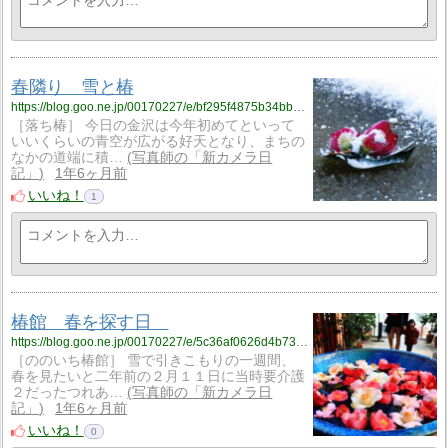
春隣り 雪と椿
https://blog.goo.ne.jp/00170227/e/bf295f4875b34bb0fb251c8a06a8a05b?fm=rss
［落ち椿］ 今日の金沢は今年初めてといって
いいくらいの青空が広がる好天となり、まちの
なかの道端に積…
写真師の「新カメラ日
記」
1年6ヶ月前
いいね！
1
椿館 春を探す日
https://blog.goo.ne.jp/00170227/e/5c36af0626d4b73a6f1603755805354d?fm=rss
［ののいち椿館］ 雪で引きこもりの一週間、
春を見たいと二年前の２月１１日に当時要介護
２だったつれあ…
写真師の「新カメラ日
記」
1年6ヶ月前
いいね！
0