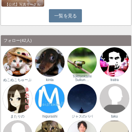
【公式】写真サークル
一覧を見る
フォロー
(42人)
Tokoyokami
ぬこぬこちゅーぶ
kinta
Sukun…
tratra
またりの
higurashi
ジャスのパパ
taku