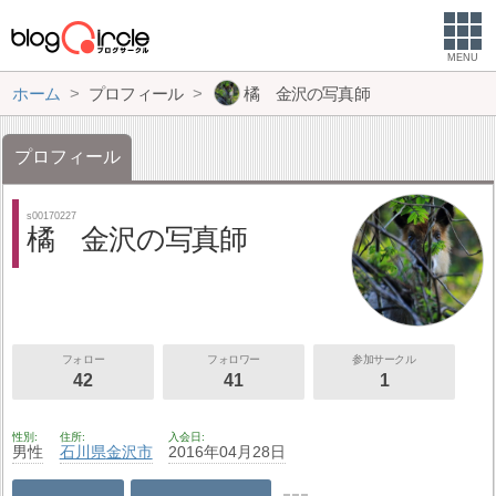
MENU
ホーム
プロフィール
橘 金沢の写真師
プロフィール
s00170227
橘 金沢の写真師
フォロー
フォロワー
参加サークル
42
41
1
性別
住所
入会日
男性
石川県
金沢市
2016年04月28日