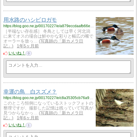
用水路のハシビロガモ
https://blog.goo.ne.jp/00170227/e/a879eccdaafb66e1a19fa94732d16bbc?fm=rss
［半端ない存在感］ 冬鳥としては早く河北潟
に来てオスの場合は鮮やかな彩りと幅広の嘴で
オーラーを放っ…
写真師の「新カメラ日
記」
1年5ヶ月前
いいね！
0
幸運の鳥 白スズメ？
https://blog.goo.ne.jp/00170227/e/c8a35305cb76a96248412b6eb8dfda1b?fm=rss
このところ恒例になっているストックフォトの
整理ですが、撮影した記憶は残っていて写真が
見つからなかっ…
写真師の「新カメラ日
記」
1年6ヶ月前
いいね！
1