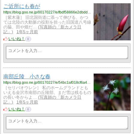
ご近所にも春が
https://blog.goo.ne.jp/00170227/e/fbdf58866e2dbdd912a1a2105235ec8f?fm=rss
［紫木蓮］ 旧北国街道に添って伸びる、かつ
ては北陸の大動脈の役割を担った旧国道八号線
の脇、田や畑だ…
写真師の「新カメラ日
記」
1年5ヶ月前
いいね！
0
南部丘陵 小さな春
https://blog.goo.ne.jp/00170227/e/54bc1af018cf6a4e25ddbb5a362c6df4?fm=rss
［セリバオウレン］ 私のホームグランドとも
いえる金沢市南部の丘陵部、まだ雪は残るもの
の長い冬からよ…
写真師の「新カメラ日
記」
1年5ヶ月前
いいね！
0