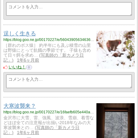
逞しく生きる
https://blog.goo.ne.jp/00170227/e/56043905634636246d930f562978b581?fm=rss
［群れのボス猿］ 約半年にも及ぶ積雪の山里
は野猿にとって飢餓の季節です。 子猿も含め
て日々餌を求め…
写真師の「新カメラ日
記」
1年6ヶ月前
いいね！
0
大寒波襲来？
https://blog.goo.ne.jp/00170227/e/16faefb605e440a86b5e958e896c501d?fm=rss
金沢市に大雪、雷、強風、波浪、雪崩、着雪な
どほぼ全ての注意報が出揃い2018年なみの大
寒波襲来との…
写真師の「新カメラ日
記」
1年6ヶ月前