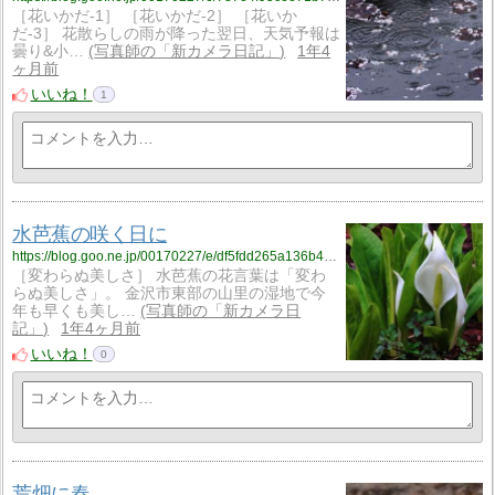
［花いかだ-1］ ［花いかだ-2］ ［花いか
だ-3］ 花散らしの雨が降った翌日、天気予報は
曇り&小…
写真師の「新カメラ日記」
1年4
ヶ月前
いいね！
1
水芭蕉の咲く日に
https://blog.goo.ne.jp/00170227/e/df5fdd265a136b46e74694abde24fd68?fm=rss
［変わらぬ美しさ］ 水芭蕉の花言葉は「変わ
らぬ美しさ」。 金沢市東部の山里の湿地で今
年も早くも美し…
写真師の「新カメラ日
記」
1年4ヶ月前
いいね！
0
荒畑に春