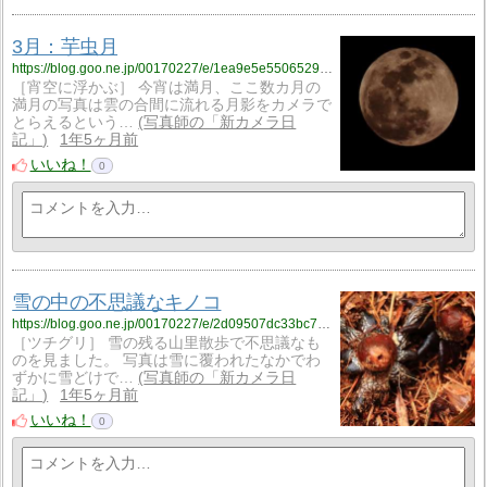
3月：芋虫月
https://blog.goo.ne.jp/00170227/e/1ea9e5e55065291487993f0cee57ccb7?fm=rss
［宵空に浮かぶ］ 今宵は満月、ここ数カ月の
満月の写真は雲の合間に流れる月影をカメラで
とらえるという…
写真師の「新カメラ日
記」
1年5ヶ月前
いいね！
0
雪の中の不思議なキノコ
https://blog.goo.ne.jp/00170227/e/2d09507dc33bc754beb929fbdbed6820?fm=rss
［ツチグリ］ 雪の残る山里散歩で不思議なも
のを見ました。 写真は雪に覆われたなかでわ
ずかに雪どけで…
写真師の「新カメラ日
記」
1年5ヶ月前
いいね！
0