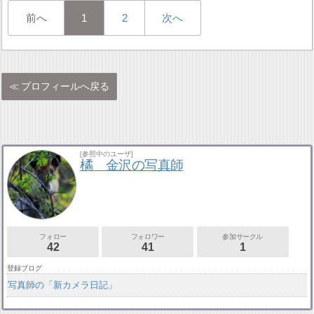
前へ
1
2
次へ
プロフィールへ戻る
[参照中のユーザ]
橘 金沢の写真師
フォロー
フォロワー
参加サークル
42
41
1
登録ブログ
写真師の「新カメラ日記」