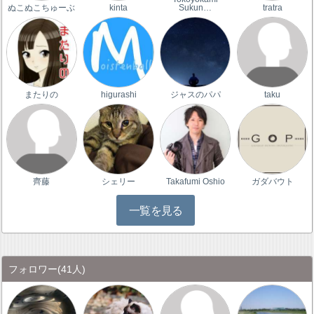
ぬこぬこちゅーぶ
kinta
Sukun…
tratra
またりの
higurashi
ジャスのパパ
taku
齊藤
シェリー
Takafumi Oshio
ガダバウト
一覧を見る
フォロワー
(41人)