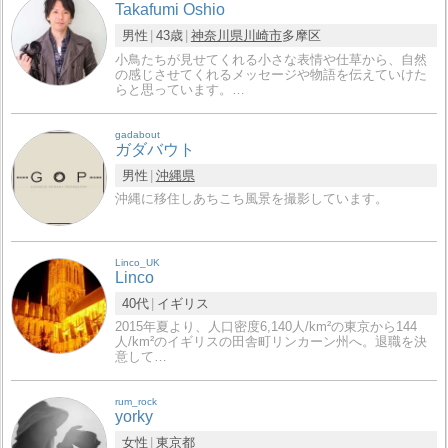
Takafumi Oshio
男性
43歳
神奈川県
川崎市
多摩区
小鳥たちが見せてくれる小さな表情や仕草から、自然
の感じさせてくれるメッセージや物語を伝えていけた
らと思っています。…
gadabout
ガダバウト
男性
沖縄県
沖縄に移住しあちこち風景を撮影しています。
Linco_UK
Linco
40代
イギリス
2015年夏より、人口密度6,140人/km²の東京から144
人/km²のイギリスの田舎町リンカーン州へ。退職を決
意して…
rum_rock
yorky
女性
東京都