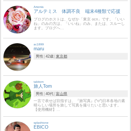
Artemis
アルテミス 体調不良 端末4種類で応援
ブログのホストは、なぜか「東京 ocn」です。「いい
ね」のみの方は、「いいね」のみ、または、スルーし
ます。ブログへ…
ac1899
maru
男性
42歳
東京都
tabitom
旅人Tom
男性
40代
富山県
一言で表せば目指すは、『旅写真』(^o^)日本各地の素
晴らしい場所を旅して写真を撮りたいと思います。
【使用機材】…
splashtone
EBICO