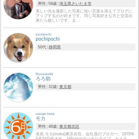
男性
59歳
埼玉県
さいたま市
美しい光を撮影した写真に短い言葉を添えてブログに
アップするのが好きです。同じ写真好きな方と交流出
来たら嬉しいです。ま…
pochipochi
pochipochi
50代
静岡県
Rorosuke66
ろろ助
男性
32歳
東京都
orange-moka
モカ
男性
48歳
東京都
北区
名前:モカ(moka)東京在住、会社員のブロガー。1978年
6月24日生まれ。165cmのガッチリタイプ。カメラ…