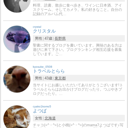
料理、読書、散歩に食べ歩き、ワインに日本酒、アイ
スクリーム、そしてカメラ。私の好きなこと。自分の
記録のアルバム代…
crystal
クリスタル
男性
47歳
長野県
聖書に関するブログを書いています。興味のある方は
遊びに来て下さい。ブログランキング相互応援を募集
しています。ご…
kyosuke_0508
トラベルとらら
男性
43歳
東京都
当サイトにお越しいただいてありがとうございます!ト
ラベルとららはお出かけブログだったり。つぶやきブ
ログだったり。…
cyako1komo5
よつば
女性
北海道
チャコ(=^・^=)と小桃(=^・^=)のmama?よつばです♪写