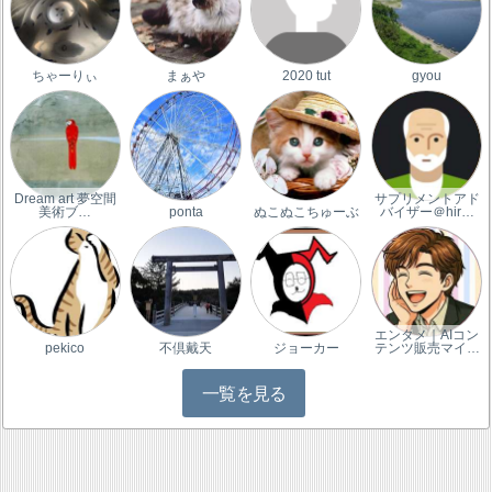
ちゃーりぃ
まぁや
2020 tut
gyou
Dream art 夢空間
サプリメントアド
美術ブ…
ponta
ぬこぬこちゅーぶ
バイザー＠hir…
エンタメ｜AIコン
pekico
不倶戴天
ジョーカー
テンツ販売マイ…
一覧を見る