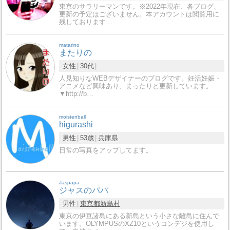
東京のサラリーマンです。※2022年現在、各ブログ、
更新の予定はございません。本アカウントは閲覧用に
残しております…
matarino
またりの
女性
30代
人見知りなWEBデザイナーのブログです。妊活妊娠・
アニメなど興味あり、まったりと更新しています。
▼http://b…
moistenball
higurashi
男性
53歳
兵庫県
日常の写真をアップしてます。
Jaspapa
ジャスのパパ
男性
東京都
新島村
東京の伊豆諸島にある新島という小さな離島に住んで
います。OLYMPUSのXZ10というコンデジを使用し