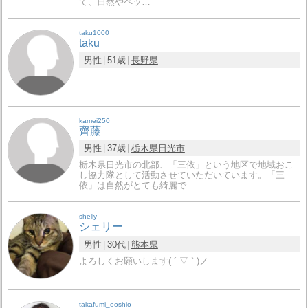
て、自然やペッ…
taku1000
taku
男性
51歳
長野県
kamei250
齊藤
男性
37歳
栃木県
日光市
栃木県日光市の北部、「三依」という地区で地域おこ
し協力隊として活動させていただいています。「三
依」は自然がとても綺麗で…
shelly
シェリー
男性
30代
熊本県
よろしくお願いします( ´ ▽ ` )ノ
takafumi_ooshio