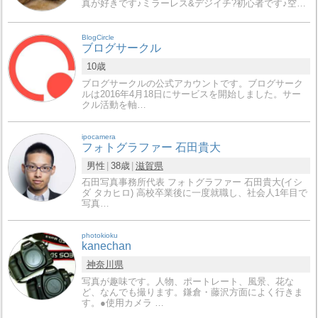
真が好きです♪ミラーレス&デジイチ?初心者です♪空…
BlogCircle
ブログサークル
10歳
ブログサークルの公式アカウントです。ブログサーク
ルは2016年4月18日にサービスを開始しました。サー
クル活動を軸…
ipocamera
フォトグラファー 石田貴大
男性
38歳
滋賀県
石田写真事務所代表 フォトグラファー 石田貴大(イシ
ダ タカヒロ) 高校卒業後に一度就職し、社会人1年目で
写真…
photokioku
kanechan
神奈川県
写真が趣味です。人物、ポートレート、風景、花な
ど、なんでも撮ります。鎌倉・藤沢方面によく行きま
す。●使用カメラ …