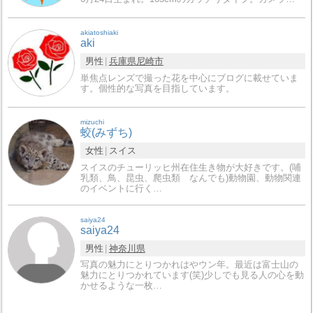
akiatoshiaki
aki
男性
兵庫県
尼崎市
単焦点レンズで撮った花を中心にブログに載せていま
す。個性的な写真を目指しています。
mizuchi
蛟(みずち)
女性
スイス
スイスのチューリッヒ州在住生き物が大好きです。(哺
乳類、鳥、昆虫、爬虫類 なんでも)動物園、動物関連
のイベントに行く…
saiya24
saiya24
男性
神奈川県
写真の魅力にとりつかれはやウン年。最近は富士山の
魅力にとりつかれています(笑)少しでも見る人の心を動
かせるような一枚…