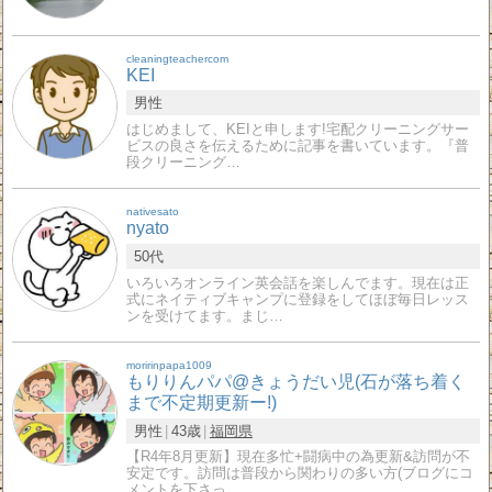
cleaningteachercom
KEI
男性
はじめまして、KEIと申します!宅配クリーニングサー
ビスの良さを伝えるために記事を書いています。『普
段クリーニング…
nativesato
nyato
50代
いろいろオンライン英会話を楽しんでます。現在は正
式にネイティブキャンプに登録をしてほぼ毎日レッス
ンを受けてます。まじ…
moririnpapa1009
もりりんパパ@きょうだい児(石が落ち着く
まで不定期更新ー!)
男性
43歳
福岡県
【R4年8月更新】現在多忙+闘病中の為更新&訪問が不
安定です。訪問は普段から関わりの多い方(ブログにコ
メントを下さっ…