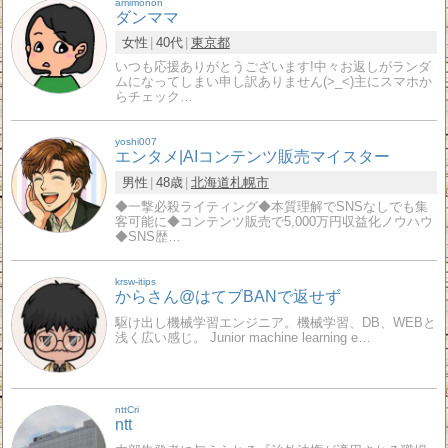
amimonon
ダンママ
女性
40代
東京都
いつも応援ありがとうございます!中々お返しがランダ
ムになってしまい申し訳ありません(>_<)主にスマホか
らチェック…
yoshi007
エンタメ|AIコンテンツ販売マイスター
男性
48歳
北海道
札幌市
◆一撃必殺ライティング◆本質理解でSNSなしでも集
客可能に◆コンテンツ販売で5,000万円収益化ノウハウ
◆SNS歴…
krsw-itips
からさん@はてブBANで返せず
駆け出し機械学習エンジニア。機械学習、DB、WEBと
浅く広い感じ。 Junior machine learning e…
nttCri
ntt