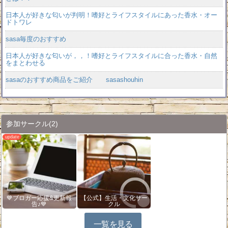
日本人が好きな匂いが判明！嗜好とライフスタイルにあった香水・オー
ドトワレ
sasa毎度のおすすめ
日本人が好きな匂いが，，！嗜好とライフスタイルに合った香水・自然
をまとわせる
sasaのおすすめ商品をご紹介 sasashouhin
参加サークル
(2)
💙ブロガー応援&更新報
【公式】生活・文化サー
告♪💙
クル
一覧を見る