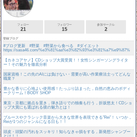
フォロー
フォロワー
参加サークル
21
15
2
登録ブログ
#ブログ更新 #野菜 #野菜から食べる #ダイエット
https://sasa46.com/%e3%81%aa%e3%82%93%e3%81%a7%e9%87%
【カネコアヤノ】CDショップ大賞受賞！！女性シンガーソングライタ
ー！その魅力を徹底分析
国家資格！この先のAIには負けない・需要が高い作業療法士ってどんな
職業？
豊かな香りに心地よい使用感！たっぷり詰まった，自然の恵みのボディ
ークリーム！BODY SHOP
東京・京都に拠点を置き，弾き語りでの独奏も行う，折坂悠太！CDショ
ップ大賞にも選ばれる彼の魅力とは！
ブルースやクラシック音楽から大きな世界を表現できる”Rei”！ いつか，
Reiが1つのジャンルになる日も！！
頭皮・頭髪の汚れをスッキリ！知らなきゃ損をする，新発想シャンプー
とは！！