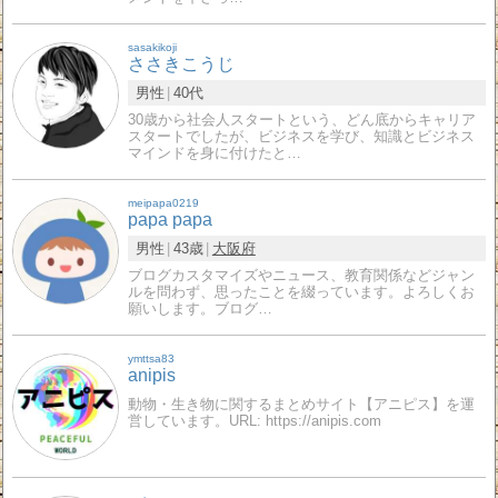
sasakikoji
ささきこうじ
男性
40代
30歳から社会人スタートという、どん底からキャリア
スタートでしたが、ビジネスを学び、知識とビジネス
マインドを身に付けたと…
meipapa0219
papa papa
男性
43歳
大阪府
ブログカスタマイズやニュース、教育関係などジャン
ルを問わず、思ったことを綴っています。よろしくお
願いします。ブログ…
ymttsa83
anipis
動物・生き物に関するまとめサイト【アニピス】を運
営しています。URL: https://anipis.com