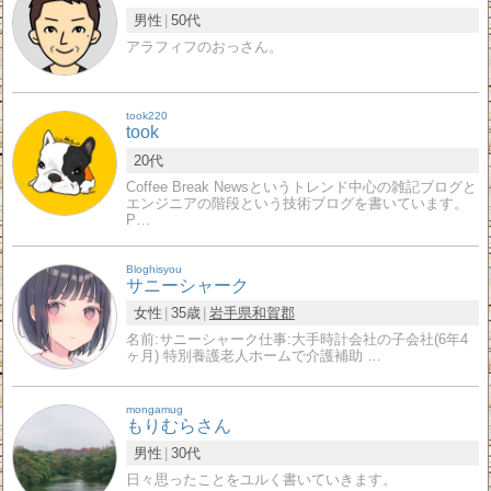
男性
50代
アラフィフのおっさん。
took220
took
20代
Coffee Break Newsというトレンド中心の雑記ブログと
エンジニアの階段という技術ブログを書いています。
P…
Bloghisyou
サニーシャーク
女性
35歳
岩手県
和賀郡
名前:サニーシャーク仕事:大手時計会社の子会社(6年4
ヶ月) 特別養護老人ホームで介護補助 …
mongamug
もりむらさん
男性
30代
日々思ったことをユルく書いていきます。