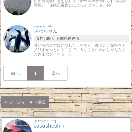
内部告発者に与えられる『治外法権が適用される職場
環境』『保険医審査会によるイヤガラセ』etc…
sawacyan-diet
さわちゃん
女性
30代
兵庫県
神戸市
甘いものが大好きなわたしですが、痩せたい気持ちも
負けませんということで、みなさまにわたしがしたさ
まざまなダイエット方…
前へ
1
次へ
プロフィールへ戻る
[参照中のユーザ]
sasashouhin