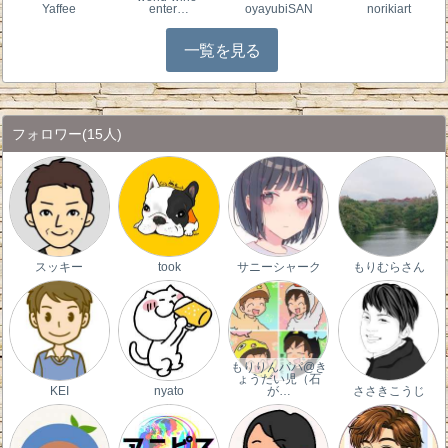
Yaffee
enter…
oyayubiSAN
norikiart
一覧を見る
フォロワー
(15人)
スッキー
took
サニーシャーク
もりむらさん
もりりんパパ@き
ょうだい児（石
KEI
nyato
が…
ささきこうじ