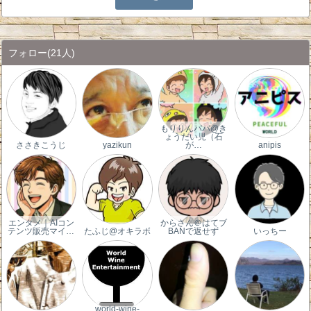
フォロー
(21人)
もりりんパパ@き
ょうだい児（石
ささきこうじ
yazikun
が…
anipis
エンタメ｜AIコン
からさん＠はてブ
テンツ販売マイ…
たふじ@オキラボ
BANで返せず
いっちー
world-wine-