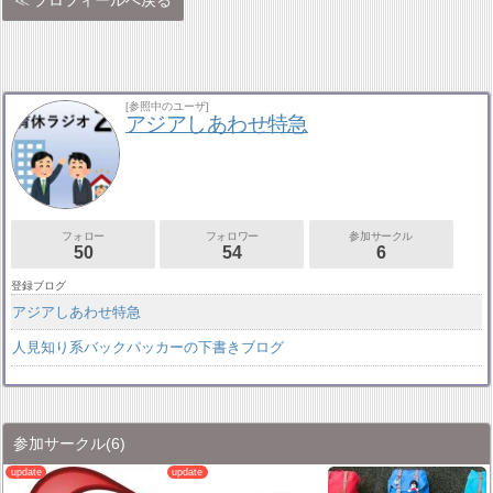
[参照中のユーザ]
アジアしあわせ特急
フォロー
フォロワー
参加サークル
50
54
6
登録ブログ
アジアしあわせ特急
人見知り系バックパッカーの下書きブログ
参加サークル
(6)