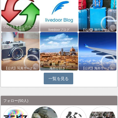
ブログを更新したらここ
で報告
livedoorブログ
【公式】旅行サークル
【公式】写真サークル
海外が好き！
【公式】海外サークル
一覧を見る
フォロー
(50人)