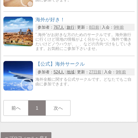
海外が好き！
参加者：
767人
旅行
更新：
8日前
入会：
9年前
”.海外”がお好きな方のためのサークルです。海外旅行
に行くけど現地の情報がよく分からない、海外で働き
たいけどノウハウが、、、などの方向づけをしていき
ます。お気軽にご参加下さいませ。
【公式】海外サークル
参加者：
524人
地域
更新：
27日前
入会：
9年前
海外全般に関する公式サークルです。どなたでもご自
由に参加できます。
前へ
1
次へ
プロフィールへ戻る