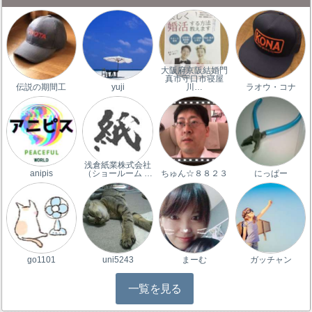
大阪府京阪結婚門
真市守口市寝屋
伝説の期間工
yuji
川…
ラオウ・コナ
浅倉紙業株式会社
anipis
（ショールーム …
ちゅん☆８８２３
にっぱー
go1101
uni5243
まーむ
ガッチャン
一覧を見る