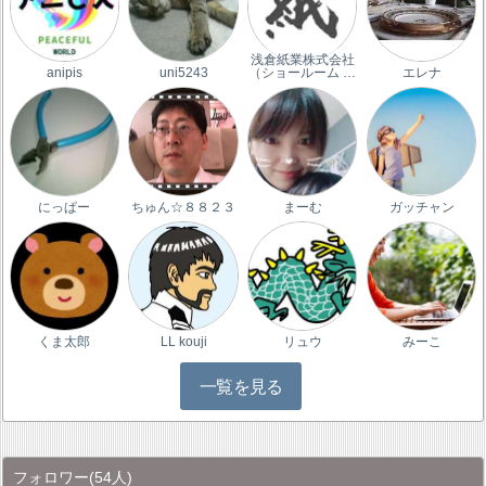
浅倉紙業株式会社
anipis
uni5243
（ショールーム …
エレナ
にっぱー
ちゅん☆８８２３
まーむ
ガッチャン
くま太郎
LL kouji
リュウ
みーこ
一覧を見る
フォロワー
(54人)