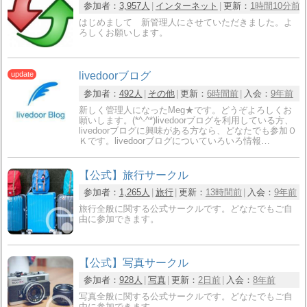
参加者：
3,957人
インターネット
更新：
1時間10分前
はじめまして 新管理人にさせていただきました。よ
ろしくお願いします。
livedoorブログ
参加者：
492人
その他
更新：
6時間前
入会：
9年前
新しく管理人になったMeg★です。どうぞよろしくお
願いします。(*^-^*)livedoorブログを利用している方、
livedoorブログに興味がある方なら、どなたでも参加Ｏ
Ｋです。livedoorブログについていろいろ情報…
【公式】旅行サークル
参加者：
1,265人
旅行
更新：
13時間前
入会：
9年前
旅行全般に関する公式サークルです。どなたでもご自
由に参加できます。
【公式】写真サークル
参加者：
928人
写真
更新：
2日前
入会：
8年前
写真全般に関する公式サークルです。どなたでもご自
由に参加できます。