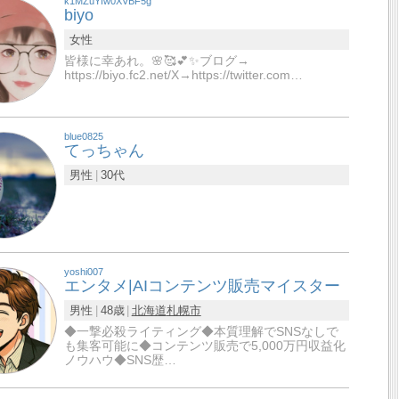
k1MZuYfw0XVBF5g
biyo
女性
皆様に幸あれ。🌸🥰💕✨ブログ→
https://biyo.fc2.net/X→https://twitter.com…
blue0825
てっちゃん
男性
30代
yoshi007
エンタメ|AIコンテンツ販売マイスター
男性
48歳
北海道
札幌市
◆一撃必殺ライティング◆本質理解でSNSなしで
も集客可能に◆コンテンツ販売で5,000万円収益化
ノウハウ◆SNS歴…