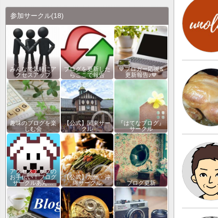
参加サークル
(18)
みんなで気軽にア
ブログを更新した
💙ブロガー応援&
クセスアップ
らここで報告
更新報告♪💙
趣味のブログを楽
【公式】関東サー
『はてなブログ』
しむ会
クル
サークル
アクセスアップの
お手伝い！ブログ
【公式】九州・沖
サークルあん…
縄サークル
ブログ更新