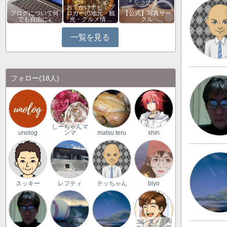
おでかけナビ：ブ
ブログについて何
ロガーの地元・観
【公式】写真サー
でも自由に♪
光・グルメ情…
クル
一覧を見る
フォロー
(18人)
しーちゃんマ
unolog
ンマ
matsu teru
shin
スッキー
レフティ
テッちゃん
biyo
エンタメ｜AI