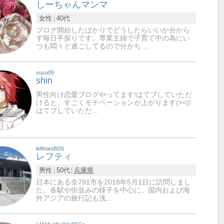
しーちゃんマンマ
女性
40代
ブログ開始したばかりでどうしたらいいか分から
ず毎日手探りです。専業主婦で子育て中の為にい
つも悶々と過ごしてるので分かち…
susu09
shin
男性向け恋愛ブログやってます!はてブしていただ
けると、すごくモチベーションが上がります(><)!
はてブしていただ…
lefthand926
レフティ
男性
50代
兵庫県
日本にある全791市を2018年5月1日に訪問しまし
た。各駅や街並みの様子を中心に、国内および海
外アジアの旅行記も浅…