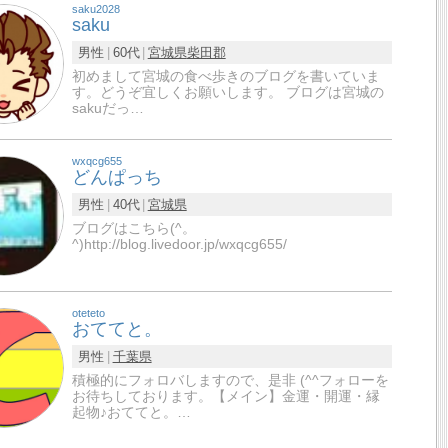
saku2028
saku
男性
60代
宮城県
柴田郡
初めまして宮城の食べ歩きのブログを書いていま
す。どうぞ宜しくお願いします。 ブログは宮城の
sakuだっ…
wxqcg655
どんぱっち
男性
40代
宮城県
ブログはこちら(^。
^)http://blog.livedoor.jp/wxqcg655/
oteteto
おててと。
男性
千葉県
積極的にフォロバしますので、是非 (^^フォローを
お待ちしております。【メイン】金運・開運・縁
起物♪おててと。…