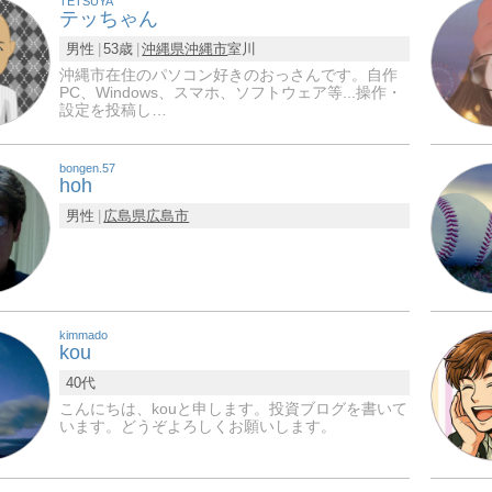
TETSUYA
テッちゃん
男性
53歳
沖縄県
沖縄市
室川
沖縄市在住のパソコン好きのおっさんです。自作
PC、Windows、スマホ、ソフトウェア等...操作・
設定を投稿し…
bongen.57
hoh
男性
広島県
広島市
kimmado
kou
40代
こんにちは、kouと申します。投資ブログを書いて
います。どうぞよろしくお願いします。