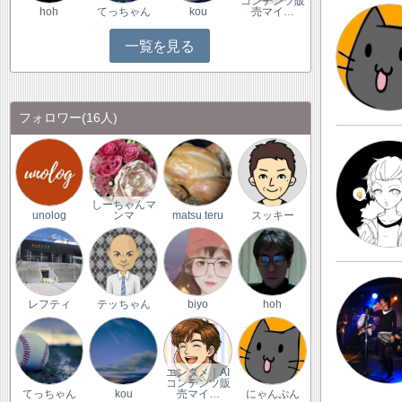
コンテンツ販
hoh
てっちゃん
kou
売マイ…
一覧を見る
フォロワー
(16人)
しーちゃんマ
unolog
ンマ
matsu teru
スッキー
レフティ
テッちゃん
biyo
hoh
エンタメ｜AI
コンテンツ販
てっちゃん
kou
売マイ…
にゃんぷん