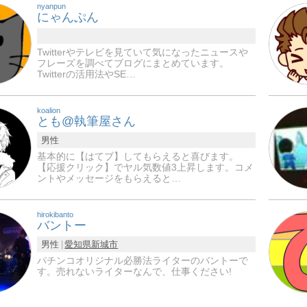
nyanpun
にゃんぷん
Twitterやテレビを見ていて気になったニュースや
フレーズを調べてブログにまとめています。
Twitterの活用法やSE…
koalion
とも@執筆屋さん
男性
基本的に【はてブ】してもらえると喜びます。
【応援クリック】でヤル気数値3上昇します。コメ
ントやメッセージをもらえると…
hirokibanto
バントー
男性
愛知県
新城市
パチンコオリジナル必勝法ライターのバントーで
す。売れないライターなんで、仕事ください!