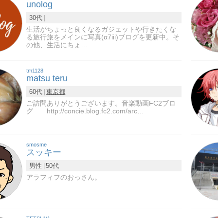
unolog
30代
生活がちょっと良くなるガジェットや行きたくな
る旅行旅をメインに写真(α7iii)ブログを更新中。そ
の他、生活にちょ…
tm1128
matsu teru
60代
東京都
ご訪問ありがとうございます。音楽動画FC2ブロ
グ http://concie.blog.fc2.com/arc…
smosme
スッキー
男性
50代
アラフィフのおっさん。