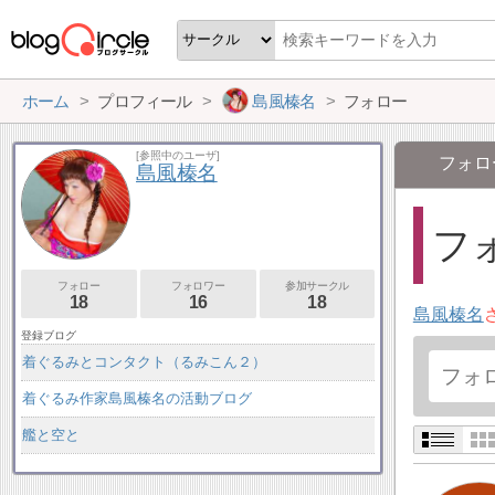
ホーム
プロフィール
島風榛名
フォロー
[参照中のユーザ]
フォロ
島風榛名
フォ
フォロー
フォロワー
参加サークル
18
16
18
島風榛名
登録ブログ
着ぐるみとコンタクト（るみこん２）
着ぐるみ作家島風榛名の活動ブログ
艦と空と