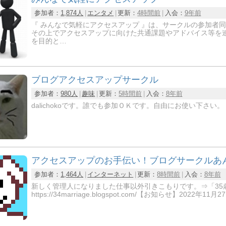
参加者：
1,874人
エンタメ
更新：
4時間前
入会：
9年前
『 みんなで気軽にアクセスアップ 』は、サークルの参加者
その上でアクセスアップに向けた共通課題やアドバイス等を
を目的と…
ブログアクセスアップサークル
参加者：
980人
趣味
更新：
5時間前
入会：
8年前
dalichokoです。誰でも参加ＯＫです。自由にお使い下さい。
アクセスアップのお手伝い！ブログサークルあ
参加者：
1,464人
インターネット
更新：
8時間前
入会：
8年前
新しく管理人になりました仕事以外引きこもりです。⇒「35
https://34marriage.blogspot.com/【お知らせ】2022年