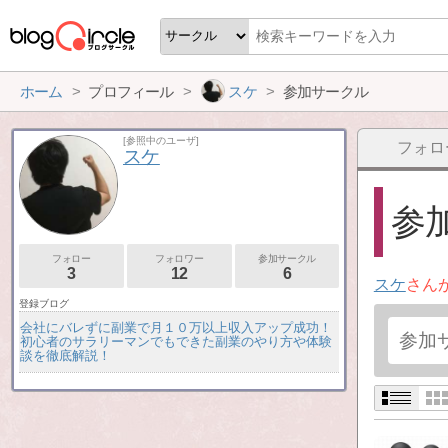
ホーム
プロフィール
スケ
参加サークル
[参照中のユーザ]
フォロ
スケ
参加
フォロー
フォロワー
参加サークル
3
12
6
スケ
さん
登録ブログ
会社にバレずに副業で月１０万以上収入アップ成功！
初心者のサラリーマンでもできた副業のやり方や体験
談を徹底解説！