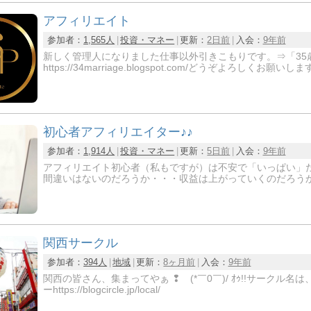
アフィリエイト
参加者：
1,565人
投資・マネー
更新：
2日前
入会：
9年前
新しく管理人になりました仕事以外引きこもりです。⇒「35
https://34marriage.blogspot.com/どうぞよろしく
初心者アフィリエイター♪♪
参加者：
1,914人
投資・マネー
更新：
5日前
入会：
9年前
アフィリエイト初心者（私もですが）は不安で「いっぱい」
間違いはないのだろうか・・・収益は上がっていくのだろうか・・・http
関西サークル
参加者：
394人
地域
更新：
8ヶ月前
入会：
9年前
関西の皆さん、集まってやぁ ❢ (*￣0￣)/ ｵｩ!!サーク
ーhttps://blogcircle.jp/local/