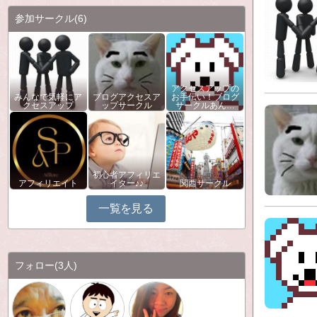
参加サークル
(6)
アクセスアップの
みんなで気軽にア
ブログアクセスア
お手伝い！ブログ
クセスアップ
ップサークル
サークルあん…
初心者アフィリエ
アフィリエイト
イター♪♪
関西サークル
一覧を見る
フォロー
(3人)