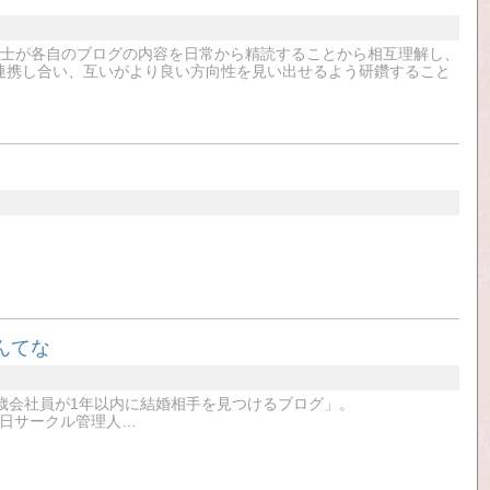
同士が各自のブログの内容を日常から精読することから相互理解し、
連携し合い、互いがより良い方向性を見い出せるよう研鑽すること
んてな
歳会社員が1年以内に結婚相手を見つけるブログ」。
11月27日サークル管理人…