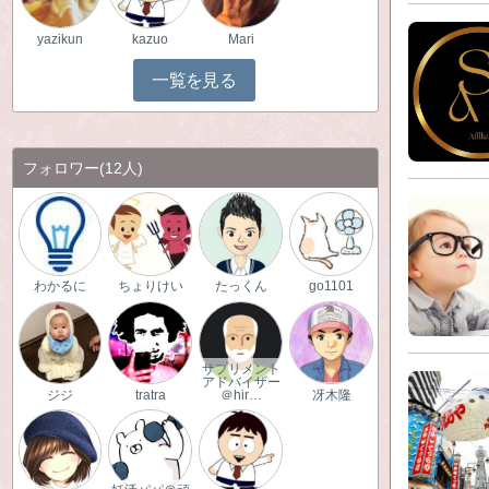
yazikun
kazuo
Mari
一覧を見る
フォロワー
(12人)
わかるに
ちょりけい
たっくん
go1101
サプリメント
アドバイザー
ジジ
tratra
＠hir…
冴木隆