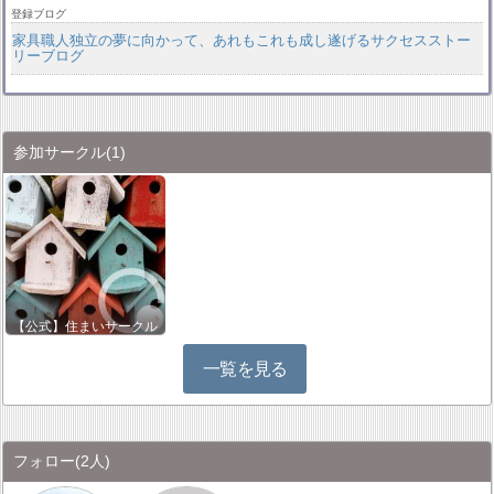
登録ブログ
家具職人独立の夢に向かって、あれもこれも成し遂げるサクセスストー
リーブログ
参加サークル
(1)
【公式】住まいサークル
一覧を見る
フォロー
(2人)