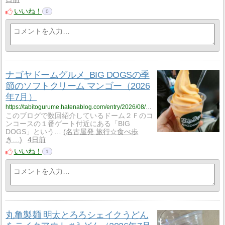
いいね！
0
ナゴヤドームグルメ_BIG DOGSの季
節のソフトクリーム マンゴー（2026
年7月）
https://tabitogurume.hatenablog.com/entry/2026/08/05/070524
このブログで数回紹介しているドーム２Ｆのコ
ンコースの１番ゲート付近にある「BIG
DOGS」という…
名古屋発 旅行☆食べ歩
き…
4日前
いいね！
1
丸亀製麺 明太とろろシェイクうどん