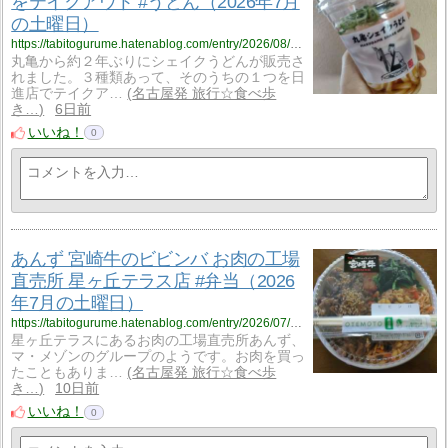
をテイクアウト #うどん（2026年7月
の土曜日）
https://tabitogurume.hatenablog.com/entry/2026/08/02/103322
丸亀から約２年ぶりにシェイクうどんが販売さ
れました。３種類あって、そのうちの１つを日
進店でテイクア…
名古屋発 旅行☆食べ歩
き…
6日前
いいね！
0
あんず 宮崎牛のビビンバ お肉の工場
直売所 星ヶ丘テラス店 #弁当（2026
年7月の土曜日）
https://tabitogurume.hatenablog.com/entry/2026/07/30/075008
星ヶ丘テラスにあるお肉の工場直売所あんず、
マ・メゾンのグループのようです。お肉を買っ
たこともありま…
名古屋発 旅行☆食べ歩
き…
10日前
いいね！
0