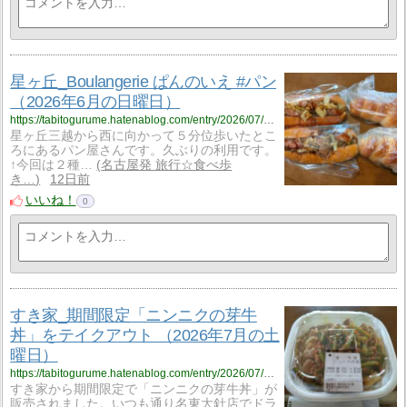
星ヶ丘_Boulangerie ぱんのいえ #パン
（2026年6月の日曜日）
https://tabitogurume.hatenablog.com/entry/2026/07/28/074805
星ヶ丘三越から西に向かって５分位歩いたとこ
ろにあるパン屋さんです。久ぶりの利用です。
↑今回は２種…
名古屋発 旅行☆食べ歩
き…
12日前
いいね！
0
すき家_期間限定「ニンニクの芽牛
丼」をテイクアウト （2026年7月の土
曜日）
https://tabitogurume.hatenablog.com/entry/2026/07/25/181624
すき家から期間限定で「ニンニクの芽牛丼」が
販売されました。いつも通り名東大針店でドラ