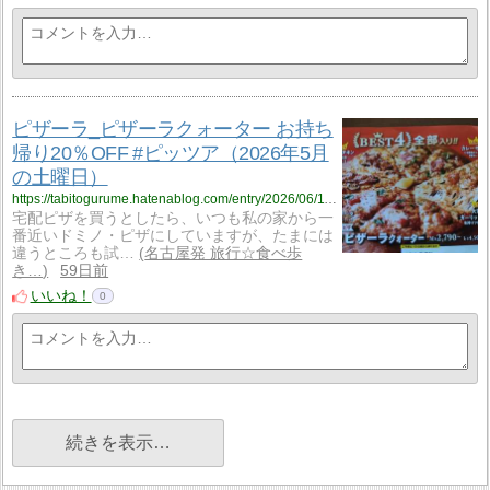
ピザーラ_ピザーラクォーター お持ち
帰り20％OFF #ピッツア（2026年5月
の土曜日）
https://tabitogurume.hatenablog.com/entry/2026/06/11/074534
宅配ピザを買うとしたら、いつも私の家から一
番近いドミノ・ピザにしていますが、たまには
違うところも試…
名古屋発 旅行☆食べ歩
き…
59日前
いいね！
0
続きを表示…