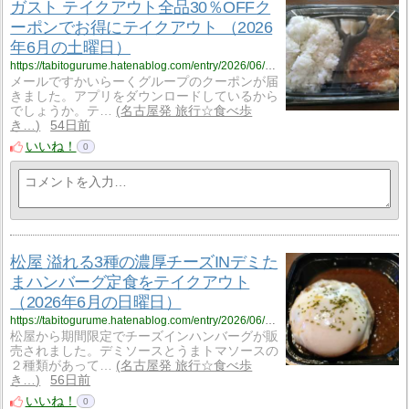
ガスト テイクアウト全品30％OFFク
ーポンでお得にテイクアウト （2026
年6月の土曜日）
https://tabitogurume.hatenablog.com/entry/2026/06/16/075343
メールですかいらーくグループのクーポンが届
きました。アプリをダウンロードしているから
でしょうか。テ…
名古屋発 旅行☆食べ歩
き…
54日前
いいね！
0
松屋 溢れる3種の濃厚チーズINデミた
まハンバーグ定食をテイクアウト
（2026年6月の日曜日）
https://tabitogurume.hatenablog.com/entry/2026/06/13/105229
松屋から期間限定でチーズインハンバーグが販
売されました。デミソースとうまトマソースの
２種類があって…
名古屋発 旅行☆食べ歩
き…
56日前
いいね！
0