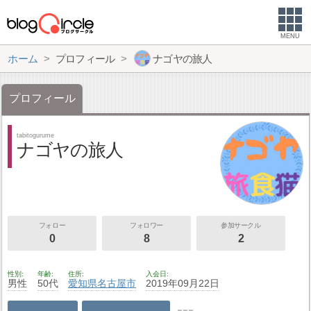
MENU
ホーム
プロフィール
ナゴヤの旅人
プロフィール
tabitogurume
ナゴヤの旅人
フォロー
フォロワー
参加サークル
0
8
2
性別
年齢
住所
入会日
男性
50代
愛知県
名古屋市
2019年09月22日