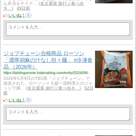
ん弁当をテイク…
名古屋発 旅行☆食べ歩
き…
49日前
いいね！
1
ジョブチューン合格商品 ローソン
「濃厚胡麻の汁なし担々麺」 #冷凍食
品 （2026年）
https://tabitogurume.hatenablog.com/entry/2026/06/18/075532
2026年5月9日のTBS系『ジョブチューン』で
放送された、ローソンＶＳ超一流料理人のジャ
ッジで満…
名古屋発 旅行☆食べ歩き…
52日
前
いいね！
0