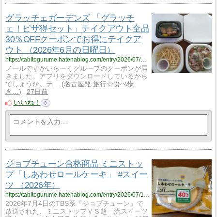
グラッチェガーデンズ 「グラッチ
ェ！ピザ得セット」テイクアウト全品
30％OFFクーポンでお得にテイクア
ウト （2026年6月の日曜日）
https://tabitogurume.hatenablog.com/entry/2026/07/13/074931
メールですかいらーくグループのクーポンが届
きました。アプリをダウンロードしているから
でしょうか。テ…
名古屋発 旅行☆食べ歩
き…
27日前
いいね！
0
ジョブチューン合格商品 ミニストッ
プ「しあわせロールケーキ」 #スイー
ツ （2026年）
https://tabitogurume.hatenablog.com/entry/2026/07/11/105952
2026年7月4日のTBS系『ジョブチューン』で
放送された、ミニストップＶＳ超一流スイーツ