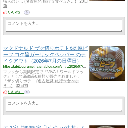
職人のジ…
名古屋発 旅行☆食べ歩き…
28日
前
いいね！
0
マクドナルド ザク切りポテト&肉厚ビ
ーフ コク旨ガーリックペッパー のテ
イクアウト（2026年7月の日曜日）
https://tabitogurume.hatenablog.com/entry/2026/07/08/075503
マックから期間限定で『VIVA！ワールドマッ
ク』として新商品8種類が販売されました。
「ザク切りポテ…
名古屋発 旅行☆食べ歩
き…
32日前
いいね！
0