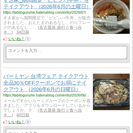
すき家_期間限定「ビビンバ牛丼」を
テイクアウト （2026年6月の土曜日）
https://tabitogurume.hatenablog.com/entry/2026/07/05/091630
すき家から期間限定で「ビビンバ牛丼」が販売
されました。おんたまのあるなし、のりフレー
クのあるなし、…
名古屋発 旅行☆食べ歩
き…
34日前
いいね！
1
バーミヤン 台湾フェア テイクアウト
全品30％OFFクーポンでお得にテイ
クアウト （2026年6月の日曜日）
https://tabitogurume.hatenablog.com/entry/2026/06/30/073925
メールですかいらーくグループのクーポンが届
きました。アプリをダウンロードしているから
でしょうか。テ…
名古屋発 旅行☆食べ歩
き…
40日前
いいね！
0