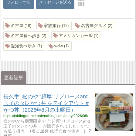
フォローする
メッセージを送る
名古屋
家族旅行
名古屋グルメ
18
12
2
名古屋食べ歩き
アメリカンカール
2
1
愛知食べ歩き
wdw
1
1
更新記事
長久手_松のや “超厚”リブロースand
玉子のタレかつ丼 をテイクアウト #
かつ丼（2026年8月の土曜日）
https://tabitogurume.hatenablog.com/entry/2026/08/07/075342
松のやから期間限定で「“超厚”リブロースand
玉子のタレかつ丼 」が販売されました。いつ
も通り植田…
名古屋発 旅行☆食べ歩き…
2
日前