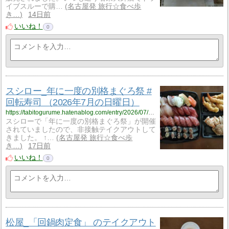
イブスルーで購…
名古屋発 旅行☆食べ歩
き…
14日前
いいね！
0
スシロー_年に一度の別格まぐろ祭 #
回転寿司 （2026年7月の日曜日）
https://tabitogurume.hatenablog.com/entry/2026/07/23/074922
スシローで「年に一度の別格まぐろ祭」が開催
されていましたので、非接触テイクアウトして
きました。 ↑…
名古屋発 旅行☆食べ歩
き…
17日前
いいね！
0
松屋_「回鍋肉定食」 のテイクアウト