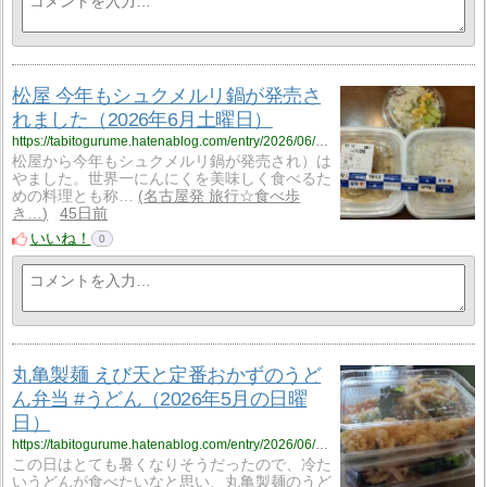
松屋 今年もシュクメルリ鍋が発売さ
れました（2026年6月土曜日）
https://tabitogurume.hatenablog.com/entry/2026/06/25/075325
松屋から今年もシュクメルリ鍋が発売され）は
やました。世界一にんにくを美味しく食べるた
めの料理とも称…
名古屋発 旅行☆食べ歩
き…
45日前
いいね！
0
丸亀製麺 えび天と定番おかずのうど
ん弁当 #うどん（2026年5月の日曜
日）
https://tabitogurume.hatenablog.com/entry/2026/06/20/102958
この日はとても暑くなりそうだったので、冷た
いうどんが食べたいなと思い、丸亀製麺のうど