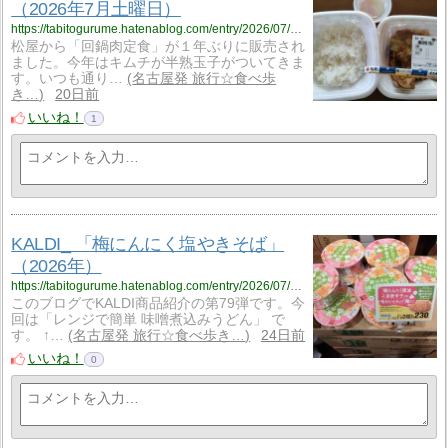
（2026年7月土曜日）
https://tabitogurume.hatenablog.com/entry/2026/07/19/181311
松屋から「回鍋肉定食」が１年ぶりに販売され
ました。今年はキムチが半熟玉子がついてきま
す。いつも通り…
名古屋発 旅行☆食べ歩
き…
20日前
いいね！
1
KALDI_ 「梅にんにく塩やきそば」
（2026年）
https://tabitogurume.hatenablog.com/entry/2026/07/16/075051
このブログでKALDI商品紹介の第79弾です。今
回は「レンジで簡単 味噌煮込みうどん」 で
す。 ↑…
名古屋発 旅行☆食べ歩き…
24日前
いいね！
0