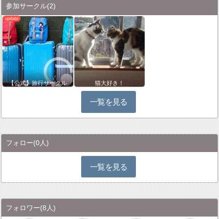
参加サークル
(2)
【公式】旅行サークル
猫大好き！
一覧を見る
フォロー
(0人)
一覧を見る
フォロワー
(8人)