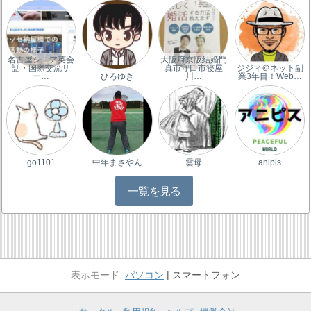
名古屋シニア英会
大阪府京阪結婚門
話・国際交流サ
真市守口市寝屋
ジジィ＠ネット副
ー…
ひろゆき
川…
業3年目！Web…
go1101
中年まさやん
雲母
anipis
一覧を見る
パソコン
スマートフォン