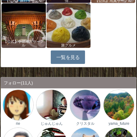
【公式】旅行サークル
情…
【公式】写真サークル
【公式】中部地方サーク
ル
旅グルメ
一覧を見る
フォロー
(11人)
rie
じゅんじゅん
クリスタル
yama_future