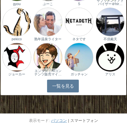
サプリメントアド
gyou
ぷーこ
S
バイザー＠hir…
pekico
熟年温泉ライター
ネタです
不倶戴天
エンタメ｜AIコン
ジョーカー
テンツ販売マイ…
ガッチャン
アリス
一覧を見る
パソコン
スマートフォン