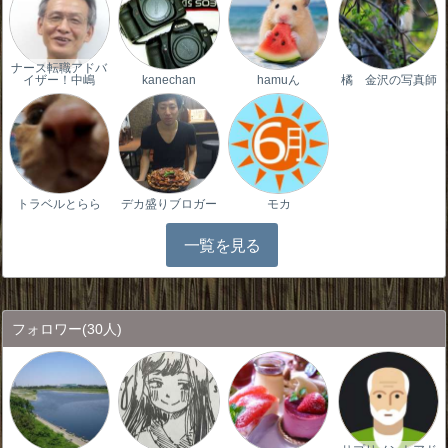
ナース転職アドバ
イザー！中嶋
kanechan
hamuん
橘 金沢の写真師
トラベルとらら
デカ盛りブロガー
モカ
一覧を見る
フォロワー
(30人)