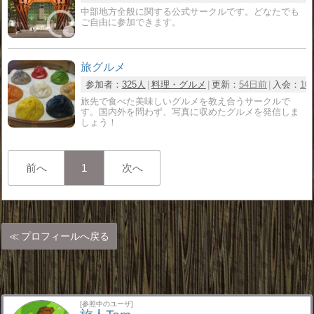
中部地方全般に関する公式サークルです。どなたでも
ご自由に参加できます。
旅グルメ
参加者：
325人
料理・グルメ
更新：
54日前
入会：
10
旅先で食べた美味しいグルメを教え合うサークルで
す。国内外を問わず、写真に収めたグルメを発信しま
しょう！
前へ
1
次へ
プロフィールへ戻る
[参照中のユーザ]