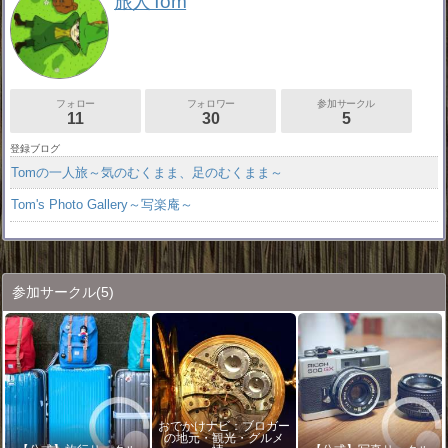
旅人Tom
フォロー
フォロワー
参加サークル
11
30
5
登録ブログ
Tomの一人旅～気のむくまま、足のむくまま～
Tom's Photo Gallery～写楽庵～
参加サークル
(5)
おでかけナビ：ブロガー
の地元・観光・グルメ