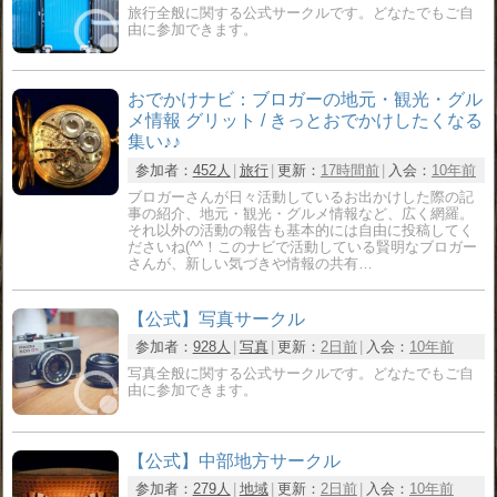
旅行全般に関する公式サークルです。どなたでもご自
由に参加できます。
おでかけナビ：ブロガーの地元・観光・グル
メ情報 グリット / きっとおでかけしたくなる
集い♪♪
参加者：
452人
旅行
更新：
17時間前
入会：
10年前
ブロガーさんが日々活動しているお出かけした際の記
事の紹介、地元・観光・グルメ情報など、広く網羅。
それ以外の活動の報告も基本的には自由に投稿してく
ださいね(^^！このナビで活動している賢明なブロガー
さんが、新しい気づきや情報の共有…
【公式】写真サークル
参加者：
928人
写真
更新：
2日前
入会：
10年前
写真全般に関する公式サークルです。どなたでもご自
由に参加できます。
【公式】中部地方サークル
参加者：
279人
地域
更新：
2日前
入会：
10年前