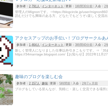
参加者：
2,791人
インターネット
更新：
1時間30分前
入会：
2
管理人のMignonです。⇒https://blogcircle.jp/us
読むだけでも興味のある方、どなたでもどうぞ♪楽しく交流出
アクセスアップのお手伝い！ブログサークルあ
参加者：
1,464人
インターネット
更新：
3時間40分前
入会：
2
新しく管理人になりました仕事以外引きこもりです。⇒「35
https://34marriage.blogspot.com/【お知らせ】2022年
趣味のブログを楽しむ会
参加者：
2,157人
趣味
更新：
5時間前
入会：
2年7ヶ月前
ブログをしている皆んなが、気軽に・楽しく交流できる場所に