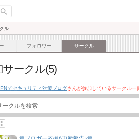
クル
ー
フォロワー
サークル
サークル(5)
VPNでセキュリティ対策ブログ
さんが参加しているサークル一
💙ブロガー応援&更新報告♪💙