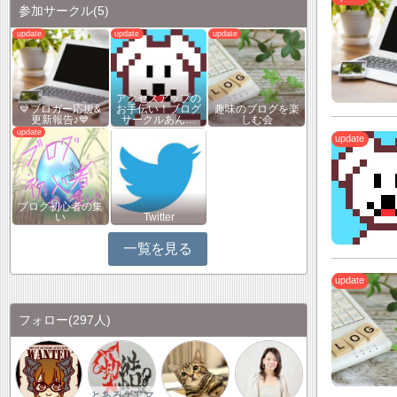
参加サークル
(5)
アクセスアップの
💙ブロガー応援&
お手伝い！ブログ
趣味のブログを楽
更新報告♪💙
サークルあん…
しむ会
ブログ初心者の集
い
Twitter
一覧を見る
フォロー
(297人)
とあるケアマ