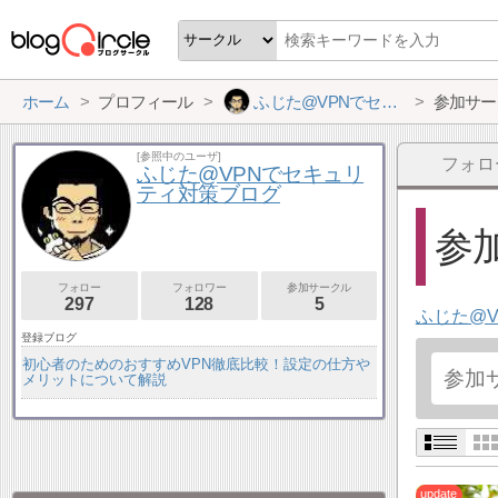
ホーム
プロフィール
ふじた@VPNでセキュリティ対策ブログ
参加サー
[参照中のユーザ]
フォロ
ふじた@VPNでセキュリ
ティ対策ブログ
参加
フォロー
フォロワー
参加サークル
297
128
5
ふじた@
登録ブログ
初心者のためのおすすめVPN徹底比較！設定の仕方や
メリットについて解説