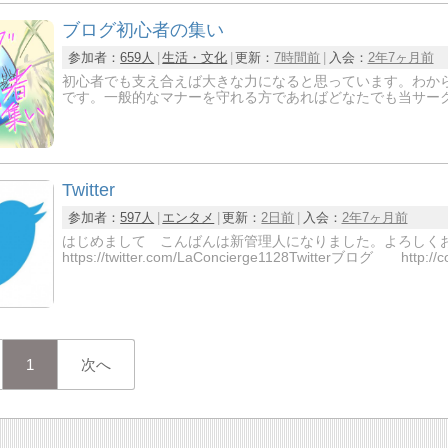
ブログ初心者の集い
参加者：
659人
生活・文化
更新：
7時間前
入会：
2年7ヶ月前
初心者でも支え合えば大きな力になると思っています。わか
です。一般的なマナーを守れる方であればどなたでも当サー
Twitter
参加者：
597人
エンタメ
更新：
2日前
入会：
2年7ヶ月前
はじめまして こんばんは新管理人になりました。よろし
https://twitter.com/LaConcierge1128Twitterブログ http://
1
次へ