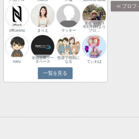
プロフ
まさ（2025
年8月1日より
officeenu
まりえ
マッキー
ブロ…
全国企業デー
投資で自由に
naru
タベース
なる
てぃわは
一覧を見る