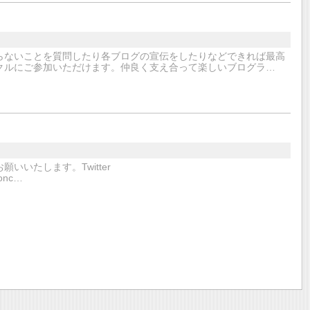
らないことを質問したり各ブログの宣伝をしたりなどできれば最高
クルにご参加いただけます。仲良く支え合って楽しいブログラ…
くお願いいたします。Twitter
conc…