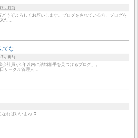
年7ヶ月前
er/mignon8607どうぞよろしくお願いします。ブログをされている方、ブログを
来た…
んてな
年7ヶ月前
歳会社員が1年以内に結婚相手を見つけるブログ」。
11月27日サークル管理人…
なればいいよね ❢