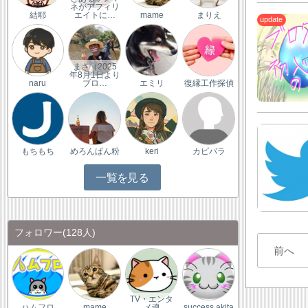
ネがアフィリ
結耶
エイトに…
mame
まりえ
まさ（2025
年8月1日より
naru
ブロ…
エミリ
復縁工作探偵
もちもち
めろんぱん粉
keri
カピバラ
一覧を見る
フォロワー
(128人)
前へ
TV・エンタ
ハムフロ
mame
メ魂
success akita