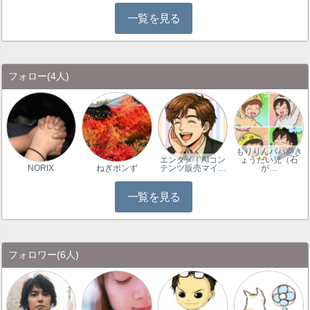
一覧を見る
フォロー
(4人)
もりりんパパ@き
エンタメ｜AIコン
ょうだい児（石
NORIX
ねぎポンず
テンツ販売マイ…
が…
一覧を見る
フォロワー
(6人)