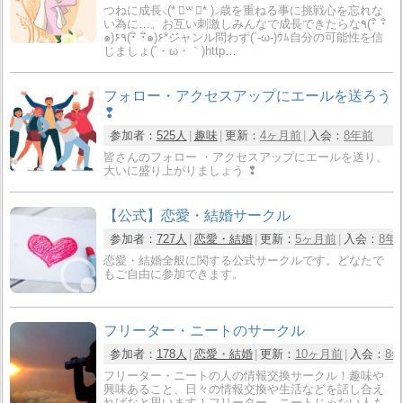
つねに成長⸜(* ॑꒳ ॑* )⸝歳を重ねる事に挑戦心を忘れな
い為に…。お互い刺激しみんなで成長できたらな٩(･ิ ･ิ
๑)۶٩(･ิ ･ิ๑)۶*ジャンル問わず(´-ω-)ｳﾑ自分の可能性を信
じましょ(´・ω・｀)http…
フォロー・アクセスアップにエールを送ろう
❢
参加者：
525人
趣味
更新：
4ヶ月前
入会：
8年前
皆さんのフォロー ・アクセスアップにエールを送り、
大いに盛り上がりましょう ❢
【公式】恋愛・結婚サークル
参加者：
727人
恋愛・結婚
更新：
5ヶ月前
入会：
8年
恋愛・結婚全般に関する公式サークルです。どなたで
もご自由に参加できます。
フリーター・ニートのサークル
参加者：
178人
恋愛・結婚
更新：
10ヶ月前
入会：
8
フリーター・ニートの人の情報交換サークル！趣味や
興味あること、日々の情報交換や生活などを話し合え
ればなと思います！フリーター、ニートじゃない人も