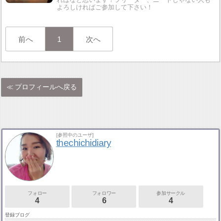
よろしければご参加して下さい！
前へ
1
次へ
プロフィールへ戻る
[参照中のユーザ]
thechichidiary
フォロー
フォロワー
参加サークル
4
6
4
登録ブログ