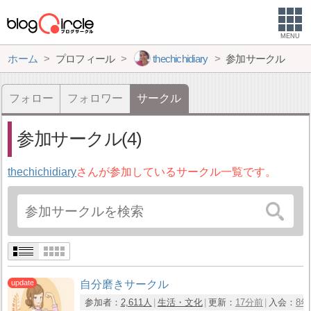
MENU
ホーム
プロフィール
thechichidiary
参加サークル
フォロー
フォロワー
サークル
参加サークル(4)
thechichidiary
さんが参加しているサークル一覧です。
自分磨きサークル
参加者：
2,611人
生活・文化
更新：
17分前
入会：
8年