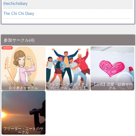
thechichidiary
The Chi Chi Diary
参加サークル
(4)
フォロー・アクセスアッ
【公式】恋愛・結婚サー
自分磨きサークル
プにエールを送ろう ❢
クル
フリーター・ニートのサ
ークル