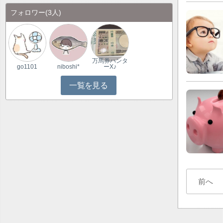
フォロワー
(3人)
万馬券ハンタ
go1101
niboshi*
ーX♪
一覧を見る
前へ