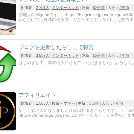
参加者：
2,791人
インターネット
更新：
52分前
入会：
4年前
管理人のMignonです。⇒https://blogcircle.jp/us
読むだけでも興味のある方、どなたでもどうぞ♪楽しく交流出
ブログを更新したらここで報告
参加者：
3,957人
インターネット
更新：
52分前
入会：
4年前
はじめまして 新管理人にさせていただきました。よろしく
アフィリエイト
参加者：
1,565人
投資・マネー
更新：
3日前
入会：
4年前
新しく管理人になりました仕事以外引きこもりです。⇒「35
https://34marriage.blogspot.com/どうぞよろしく