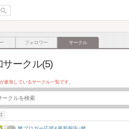
ー
フォロワー
サークル
サークル(5)
が参加しているサークル一覧です。
💙ブロガー応援&更新報告♪💙