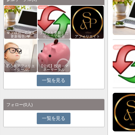
💙ブロガー応援&
ブログを更新した
更新報告♪💙
らここで報告
アフィリエイト
初心者アフィリエ
【公式】投資・マ
イター♪♪
ネーサークル
一覧を見る
フォロー
(0人)
一覧を見る