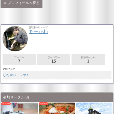
プロフィールへ戻る
[参照中のユーザ]
ちーかわ
フォロー
フォロワー
参加サークル
7
15
3
登録ブログ
しおやいこ～や！
参加サークル
(3)