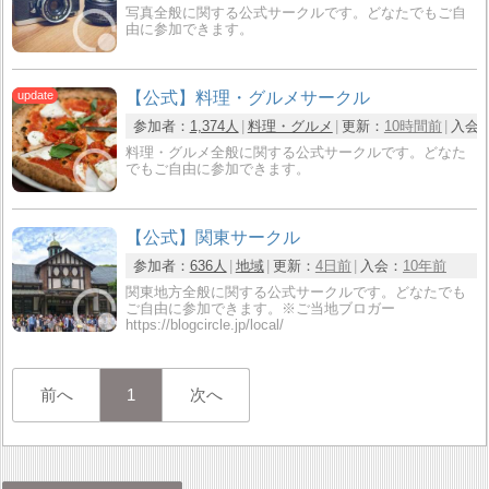
写真全般に関する公式サークルです。どなたでもご自
由に参加できます。
【公式】料理・グルメサークル
参加者：
1,374人
料理・グルメ
更新：
10時間前
入会
料理・グルメ全般に関する公式サークルです。どなた
でもご自由に参加できます。
【公式】関東サークル
参加者：
636人
地域
更新：
4日前
入会：
10年前
関東地方全般に関する公式サークルです。どなたでも
ご自由に参加できます。※ご当地ブロガー
https://blogcircle.jp/local/
前へ
1
次へ