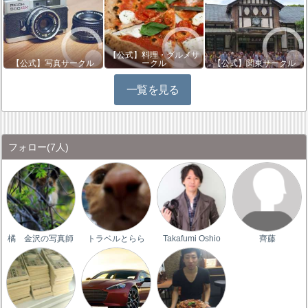
【公式】料理・グルメサ
【公式】写真サークル
ークル
【公式】関東サークル
一覧を見る
フォロー
(7人)
橘 金沢の写真師
トラベルとらら
Takafumi Oshio
齊藤