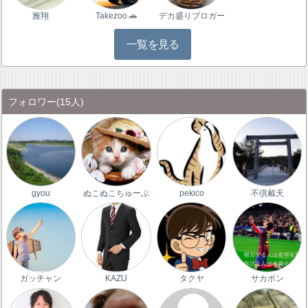
雅翔
Takezoo.🚗
デカ盛りブロガー
一覧を見る
フォロワー
(15人)
gyou
ぬこぬこちゅーぶ
pekico
不倶戴天
ガッチャン
KAZU
タクヤ
サカボン