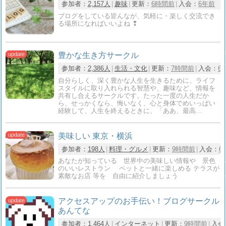
参加者：
2,157人
趣味
更新：
6時間前
入会：
6年前
ブログをしている皆んなが、気軽に・楽しく交流でき
る場所になればいいよね ❢
豊かな生き方サークル
参加者：
2,386人
生活・文化
更新：
7時間前
入会：
6
自分らしく、深く豊かな人生を生きるために、ライフ
スタイルに取り入れられる智慧や、趣味など、情報を
共有し合えるサークルです。たった一度の人生だか
ら、せっかくなら、悔いなく、心と身体でめいっぱい
経験して、人生を終えるときに、「ああ、最高…
美味しい 東京・横浜
参加者：
198人
料理・グルメ
更新：
9時間前
入会：
6
あなたが知っている 世界中の美味しい情報や 景色
のいいレストラン ペットと一緒に楽しめる テラスが
素敵なお店 等を 自由に紹介しましょう
アクセスアップのお手伝い！ブログサークル
あんてな
参加者：
1,464人
インターネット
更新：
9時間前
入会