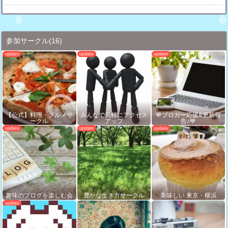
参加サークル
(16)
【公式】料理・グルメサ
みんなで気軽にアクセス
💙ブロガー応援&更新報
ークル
アップ
告♪💙
趣味のブログを楽しむ会
豊かな生き方サークル
美味しい 東京・横浜