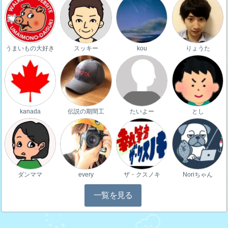
うまいもの大好き
スッキー
kou
りょうた
kanada
伝説の期間工
たいよー
とし
ダンママ
every
ザ・クスノキ
Noriちゃん
一覧を見る