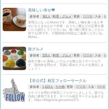
美味しい幸せ💖
参加者：
361人
料理・グルメ
更新：
21日前
入会：
6
管理人になったMomoです。美味しい物を食べると幸
せになりませんか？外食・おうちご飯などの記事を書
いたら紹介してくださいね。食べ物に関することなら
何でもOKです。※無関係の内容はご遠慮くださいね。
Momo…
旅グルメ
参加者：
325人
料理・グルメ
更新：
52日前
入会：
6
旅先で食べた美味しいグルメを教え合うサークルで
す。国内外を問わず、写真に収めたグルメを発信しま
しょう！
【非公式】相互フォローサークル
参加者：
1,615人
その他
更新：
57日前
入会：
6年前
カテゴリを問わず相互にフォローしましょう。誰でも
自由に参加できます。サークル紹介サークルもありま
す。https://blogcircle.jp/commu/271