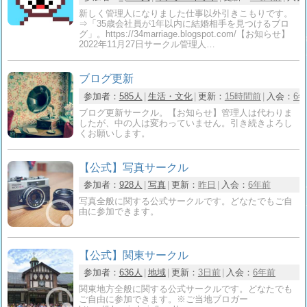
新しく管理人になりました仕事以外引きこもりです。
⇒「35歳会社員が1年以内に結婚相手を見つけるブロ
グ」。https://34marriage.blogspot.com/【お知らせ】
2022年11月27日サークル管理人…
ブログ更新
参加者：
585人
生活・文化
更新：
15時間前
入会：
6
ブログ更新サークル。【お知らせ】管理人は代わりま
したが、中の人は変わっていません。引き続きよろし
くお願いします。
【公式】写真サークル
参加者：
928人
写真
更新：
昨日
入会：
6年前
写真全般に関する公式サークルです。どなたでもご自
由に参加できます。
【公式】関東サークル
参加者：
636人
地域
更新：
3日前
入会：
6年前
関東地方全般に関する公式サークルです。どなたでも
ご自由に参加できます。※ご当地ブロガー