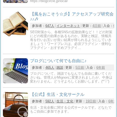
https://blogcircle.jp/local/
【風をおこそう☆彡】アクセスアップ研究会
♪♪🎶
参加者：
647人
インターネット
更新：
4日前
入会：
6
SEO対策から、各種SNSの拡散効果など！！どの対策
にどの程度の効果があるものか。実験と検証、情報共
有を行いお互いが良い結果が得られるようにしていき
ましょう！ワードプレスは、必須プラグイン・便利な
プラグイン・おすすめプラグイ…
ブログについて何でも自由に♪
参加者：
465人
雑談
更新：
5日前
入会：
6年前
ブログについて、雑談でもなんでも自由に書いてくだ
さいね。管理人がMignonに変更されましたが、中身は
変わりません。どうぞよろしくお願いします。(*'▽')
【公式】生活・文化サークル
参加者：
592人
生活・文化
更新：
19日前
入会：
6年前
生活・文化全般に関する公式サークルです。どなたで
もご自由に参加できます。