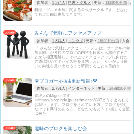
参加者：
1,374人
料理・グルメ
更新：
1時間40分前
入
料理・グルメ全般に関する公式サークルです。どなた
でもご自由に参加できます。
みんなで気軽にアクセスアップ
参加者：
1,874人
エンタメ
更新：
2時間10分前
入会：
『 みんなで気軽にアクセスアップ 』は、サークルの参
加者同士が各自のブログの内容を日常から精読するこ
とから相互理解し、その上でアクセスアップに向けた
共通課題やアドバイス等を連携し合い、互いがより良
い方向性を見い出せるよう研鑽することを目的と…
💙ブロガー応援&更新報告♪💙
参加者：
2,791人
インターネット
更新：
2時間10分前
管理人のMignonです。
⇒https://blogcircle.jp/user/mignon8607どうぞよろしく
お願いします。ブログをされている方、ブログを読む
だけでも興味のある方、どなたでもどうぞ♪楽しく交流
出来た…
趣味のブログを楽しむ会