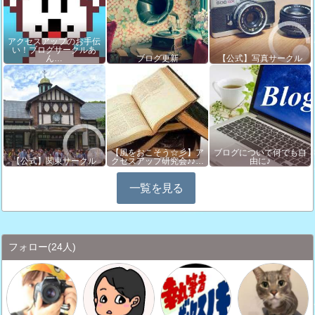
アクセスアップのお手伝
い！ブログサークルあ
ん…
ブログ更新
【公式】写真サークル
【風をおこそう☆彡】ア
ブログについて何でも自
【公式】関東サークル
クセスアップ研究会♪♪…
由に♪
一覧を見る
フォロー
(24人)