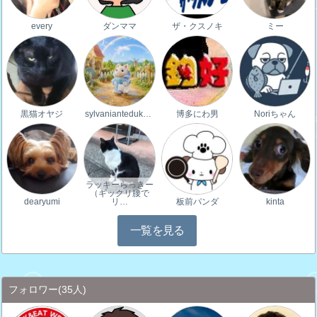
every
ダンママ
ザ・クスノキ
ミー
黒猫オヤジ
sylvaniantedukur…
博多にわ男
Noriちゃん
ラッキーらっきー
（ギックリ腰で
dearyumi
リ…
板前パンダ
kinta
一覧を見る
フォロワー
(35人)