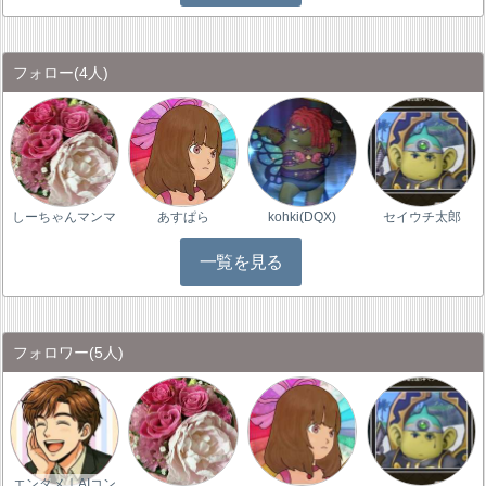
フォロー
(4人)
しーちゃんマンマ
あすぱら
kohki(DQX)
セイウチ太郎
一覧を見る
フォロワー
(5人)
エンタメ｜AIコン