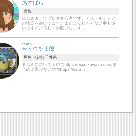
あすぱら
女性
はじめましてブログ初心者です。アストルティア
の物語を書いてます。まだよくわからない事も多
いですがよろしくお願いします…
seiuchi
セイウチ太郎
男性
42歳
千葉県
まじめに書いてるやつhttps://excelkowaza.com/ま
じめに書かないやつhttps://seiu…