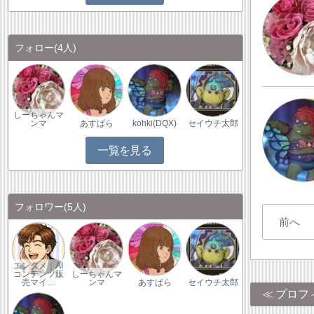
フォロー
(4人)
しーちゃんマ
ンマ
あすぱら
kohki(DQX)
セイウチ太郎
一覧を見る
フォロワー
(5人)
前へ
エンタメ｜AI
コンテンツ販
しーちゃんマ
売マイ…
ンマ
あすぱら
セイウチ太郎
プロフ