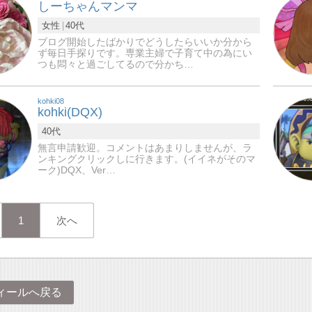
しーちゃんマンマ
女性
40代
ブログ開始したばかりでどうしたらいいか分から
ず毎日手探りです。専業主婦で子育て中の為にい
つも悶々と過ごしてるので分かち…
kohki08
kohki(DQX)
40代
無言申請歓迎。コメントはあまりしませんが、ラ
ンキングクリックしに行きます。(イイネがそのマ
ーク)DQX、Ver…
1
次へ
ィールへ戻る