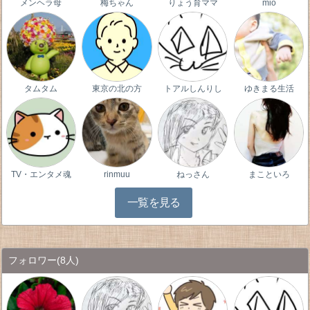
メンヘラ母
梅ちゃん
りょう育ママ
mio
タムタム
東京の北の方
トアルしんりし
ゆきまる生活
TV・エンタメ魂
rinmuu
ねっさん
まこといろ
一覧を見る
フォロワー
(8人)