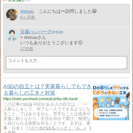
rinmuu
こんにちは〜訪問しました😸
6ヶ月前
豆腐ハンバーグ
> rinmuuさん
いつもありがとうございます😊
17日前
ASDの自立とは？実家暮らしでもでき
る暮らしの工夫と対策
https://zubo-yuruhack.com/asd-jiritsu-life-hack/
この記事の結論 ASDがある人の自立は、「一
人暮らしをして、何でも一人でできるようにな
ること」ではありません。苦手なことは道具や
支援に頼りながら、生活を自分で選び、無理な
く続けられる状態を作ることです。まずは、家
事・お金 […]
ズーボのゆるハック｜「も…
7
ヶ月前