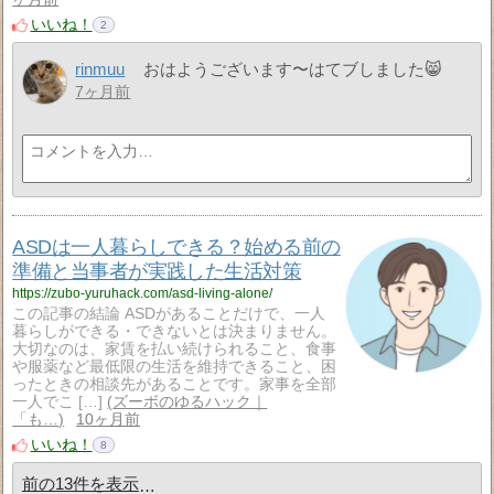
いいね！
2
rinmuu
おはようございます〜はてブしました😸
7ヶ月前
ASDは一人暮らしできる？始める前の
準備と当事者が実践した生活対策
https://zubo-yuruhack.com/asd-living-alone/
この記事の結論 ASDがあることだけで、一人
暮らしができる・できないとは決まりません。
大切なのは、家賃を払い続けられること、食事
や服薬など最低限の生活を維持できること、困
ったときの相談先があることです。家事を全部
一人でこ […]
ズーボのゆるハック｜
「も…
10ヶ月前
いいね！
8
前の13件を表示