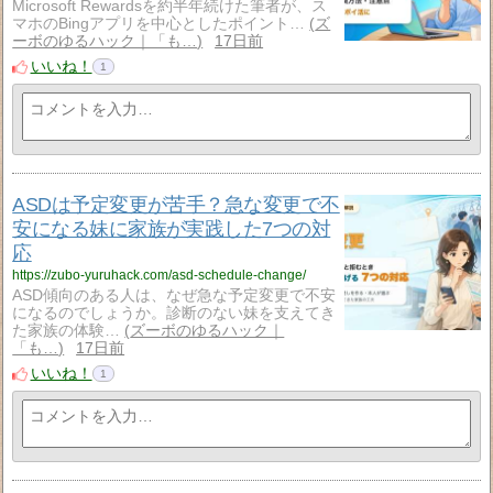
Microsoft Rewardsを約半年続けた筆者が、ス
マホのBingアプリを中心としたポイント…
ズ
ーボのゆるハック｜「も…
17日前
いいね！
1
ASDは予定変更が苦手？急な変更で不
安になる妹に家族が実践した7つの対
応
https://zubo-yuruhack.com/asd-schedule-change/
ASD傾向のある人は、なぜ急な予定変更で不安
になるのでしょうか。診断のない妹を支えてき
た家族の体験…
ズーボのゆるハック｜
「も…
17日前
いいね！
1