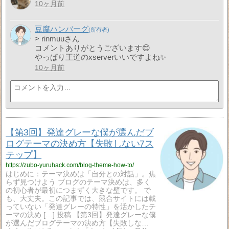
10ヶ月前
豆腐ハンバーグ
> rinmuuさん
コメントありがとうございます😊
やっぱり王道のxserverいいですよね✨️
10ヶ月前
【第3回】発達グレーな僕が選んだブ
ログテーマの決め方【失敗しない7ス
テップ】
https://zubo-yuruhack.com/blog-theme-how-to/
はじめに：テーマ決めは「自分との対話」。焦
らず見つけよう ブログのテーマ決めは、多く
の初心者が最初につまずく大きな壁です。 で
も、大丈夫。この記事では、競合サイトには載
っていない「発達グレーの特性」を活かしたテ
ーマの決め […] 投稿 【第3回】発達グレーな僕
が選んだブログテーマの決め方【失敗しな…