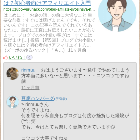
は？初心者向けアフィリエイト入門
https://zubo-yuruhack.com/blog-affiliate-syosinsya-nyumon/
はじめに：「お金の話」の前に大切なこと 重
要な前提：すぐには稼げません（でも、それで
いいんです） この記事を読んでくれているあ
なたに、最初に正直にお伝えしたいことがあり
ます。 ブログでのお小遣い稼ぎは「すぐには
稼げませ […] 投稿 【第5回】ブログでお小遣い
を稼ぐには？初心者向けアフィリエイト入…
ズーボのゆるハック｜「も…
11ヶ月前
いいね！
6
rinmuu
おはようございます〜途中でやめてしまう
方本当に多いな〜と思います・・・コツコツですね
🤗
11ヶ月前
豆腐ハンバーグ
> rinmuuさん
そうですよね。
何を隠そう私自身もブログは何度か挫折した経験が
(^^;; 笑
でも、今はとても楽しく更新できています◎
コツコツ大事ですね☺️