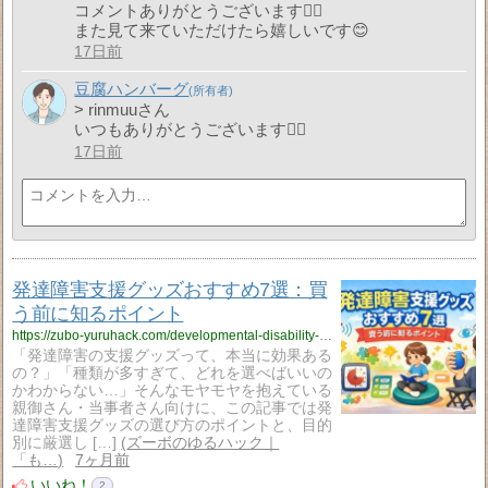
コメントありがとうございます🙇‍♂️
また見て来ていただけたら嬉しいです😊
17日前
豆腐ハンバーグ
> rinmuuさん
いつもありがとうございます🙇‍♂️
17日前
発達障害支援グッズおすすめ7選：買
う前に知るポイント
https://zubo-yuruhack.com/developmental-disability-support-goods/
「発達障害の支援グッズって、本当に効果ある
の？」「種類が多すぎて、どれを選べばいいの
かわからない…」そんなモヤモヤを抱えている
親御さん・当事者さん向けに、この記事では発
達障害支援グッズの選び方のポイントと、目的
別に厳選し […]
ズーボのゆるハック｜
「も…
7ヶ月前
いいね！
2