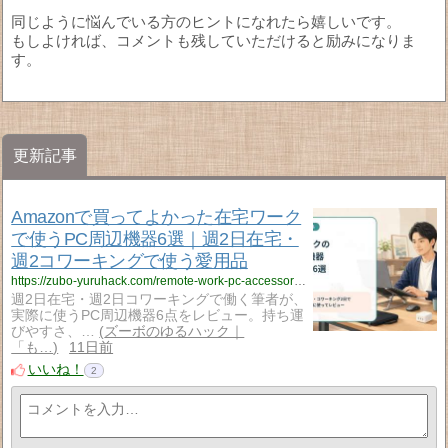
同じように悩んでいる方のヒントになれたら嬉しいです。
もしよければ、コメントも残していただけると励みになりま
す。
更新記事
Amazonで買ってよかった在宅ワーク
で使うPC周辺機器6選｜週2日在宅・
週2コワーキングで使う愛用品
https://zubo-yuruhack.com/remote-work-pc-accessories/
週2日在宅・週2日コワーキングで働く筆者が、
実際に使うPC周辺機器6点をレビュー。持ち運
びやすさ、…
ズーボのゆるハック｜
「も…
11日前
いいね！
2