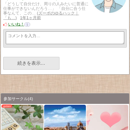
「どうして自分だけ、周りの人みたいに普通に
仕事ができないんだろう…」 「自分に合う仕
事なんて、この…
ズーボのゆるハック｜
「も…
1年1ヶ月前
いいね！
1
続きを表示…
参加サークル
(4)