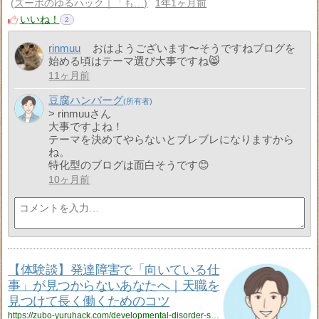
ズーボのゆるハック｜「も…
1年1ヶ月前
いいね！
2
rinmuu
おはようございます〜そうですねブログを
始める頃はテーマ選び大事ですね😸
11ヶ月前
豆腐ハンバーグ
> rinmuuさん
大事ですよね！
テーマを決めてやらないとブレブレになりますから
ね。
特化型のブログは面白そうです😊
10ヶ月前
【体験談】発達障害で「向いている仕
事」が見つからないあなたへ｜天職を
見つけて長く働くためのコツ
https://zubo-yuruhack.com/developmental-disorder-suitable-job/