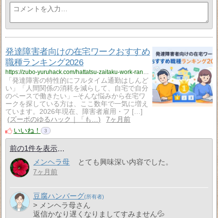
発達障害者向けの在宅ワークおすすめ
職種ランキング2026
https://zubo-yuruhack.com/hattatsu-zaitaku-work-ranking-2026/
「発達障害の特性的にフルタイム通勤はしんど
い」「人間関係の消耗を減らして、自宅で自分
のペースで働きたい」–そんな悩みから在宅ワ
ークを探している方は、ここ数年で一気に増え
ています。2026年現在、障害者雇用・フ […]
ズーボのゆるハック｜「も…
7ヶ月前
いいね！
3
前の1件を表示
メンヘラ母
とても興味深い内容でした。
7ヶ月前
豆腐ハンバーグ
> メンヘラ母さん
返信かなり遅くなりましてすみません💦