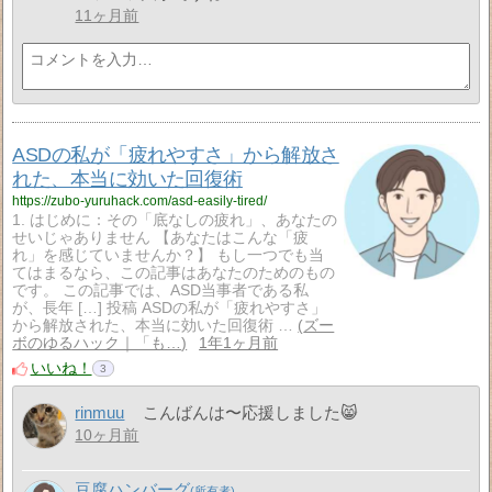
11ヶ月前
ASDの私が「疲れやすさ」から解放さ
れた、本当に効いた回復術
https://zubo-yuruhack.com/asd-easily-tired/
1. はじめに：その「底なしの疲れ」、あなたの
せいじゃありません 【あなたはこんな「疲
れ」を感じていませんか？】 もし一つでも当
てはまるなら、この記事はあなたのためのもの
です。 この記事では、ASD当事者である私
が、長年 […] 投稿 ASDの私が「疲れやすさ」
から解放された、本当に効いた回復術 …
ズー
ボのゆるハック｜「も…
1年1ヶ月前
いいね！
3
rinmuu
こんばんは〜応援しました😸
10ヶ月前
豆腐ハンバーグ