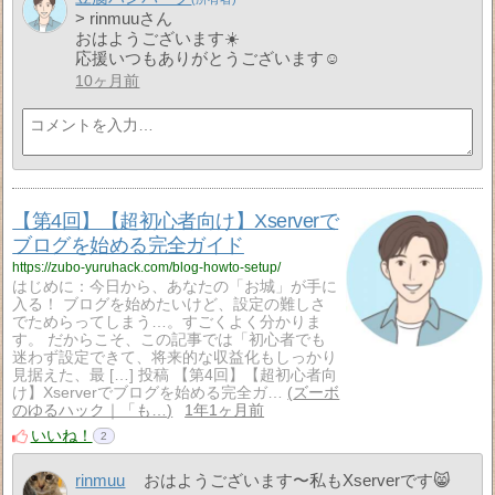
> rinmuuさん
おはようございます☀️
応援いつもありがとうございます☺️
10ヶ月前
【第4回】【超初心者向け】Xserverで
ブログを始める完全ガイド
https://zubo-yuruhack.com/blog-howto-setup/
はじめに：今日から、あなたの「お城」が手に
入る！ ブログを始めたいけど、設定の難しさ
でためらってしまう…。すごくよく分かりま
す。 だからこそ、この記事では「初心者でも
迷わず設定できて、将来的な収益化もしっかり
見据えた、最 […] 投稿 【第4回】【超初心者向
け】Xserverでブログを始める完全ガ…
ズーボ
のゆるハック｜「も…
1年1ヶ月前
いいね！
2
rinmuu
おはようございます〜私もXserverです😸