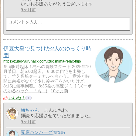
いつも応援ありがとうございます✨
9ヶ月前
伊豆大島で見つけた2人のゆっくり時
間
https://zubo-yuruhack.com/izuoshima-relax-trip/
🚢 朝5時起床！島への冒険スタート 2025年10
月某日、朝5:00起床。 6:30に自宅を出発し
て、竹芝客船ターミナルへ向かう。 意外と時
間に余裕がなくて少し冷や汗をかいたけど、
8:15に無事到着。 8:35発の高速ジ […]
ズーボ
のゆるハック｜「も…
10ヶ月前
いいね！
1
梅ちゃん
こんにちわ。
拝読＆応援させていただきました。
9ヶ月前
豆腐ハンバーグ