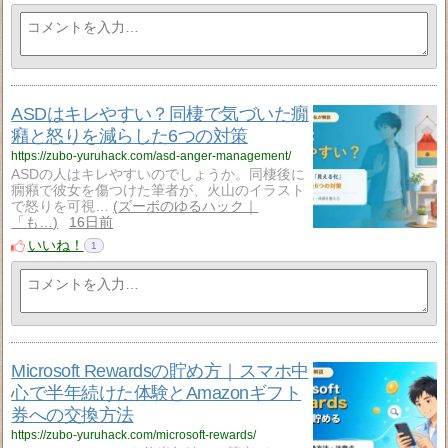
ASDはキレやすい？同棲で気づいた癇
癪と怒りを減らした6つの対策
https://zubo-yuruhack.com/asd-anger-management/
ASDの人はキレやすいのでしょうか。同棲後に
癇癪で彼女を傷つけた筆者が、火山のイラスト
で怒りを可視…
ズーボのゆるハック｜
「も…
16日前
いいね！
1
Microsoft Rewardsの貯め方｜スマホ中
心で半年続けた体験とAmazonギフト
券への交換方法
https://zubo-yuruhack.com/microsoft-rewards/