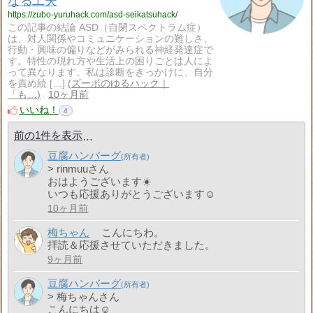
なる工夫
https://zubo-yuruhack.com/asd-seikatsuhack/
この記事の結論 ASD（自閉スペクトラム症）
は、対人関係やコミュニケーションの難しさ、
行動・興味の偏りなどがみられる神経発達症で
す。特性の現れ方や生活上の困りごとは人によ
って異なります。私は診断をきっかけに、自分
を責め続 […]
ズーボのゆるハック｜
「も…
10ヶ月前
いいね！
4
前の1件を表示
豆腐ハンバーグ
> rinmuuさん
おはようございます☀️
いつも応援ありがとうございます☺️
10ヶ月前
梅ちゃん
こんにちわ。
拝読＆応援させていただきました。
9ヶ月前
豆腐ハンバーグ
> 梅ちゃんさん
こんにちは☺️