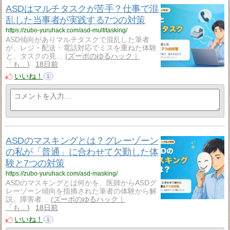
ASDはマルチタスクが苦手？仕事で混
乱した当事者が実践する7つの対策
https://zubo-yuruhack.com/asd-multitasking/
ASD傾向がありマルチタスクで混乱した筆者
が、レジ・配送・電話対応でミスを重ねた体験
と、タスクの見…
ズーボのゆるハック｜
「も…
18日前
いいね！
1
ASDのマスキングとは？グレーゾーン
の私が「普通」に合わせて欠勤した体
験と7つの対策
https://zubo-yuruhack.com/asd-masking/
ASDのマスキングとは何かを、医師からASDグ
レーゾーン傾向を指摘された筆者の体験から解
説。障害者…
ズーボのゆるハック｜
「も…
18日前
いいね！
1