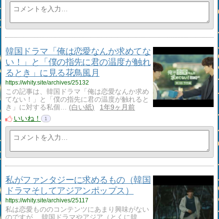
韓国ドラマ「俺は恋愛なんか求めてな
い！」と「僕の指先に君の温度が触れ
るとき」に見る花鳥風月
https://whity.site/archives/25132
この記事は、韓国ドラマ「俺は恋愛なんか求め
てない！」と「僕の指先に君の温度が触れると
き」に対する私個…
白い紙
1年9ヶ月前
いいね！
1
私がファンタジーに求めるもの（韓国
ドラマそしてアジアンポップス）
https://whity.site/archives/25117
私は恋愛もののコンテンツにあまり興味がない
のですが、 韓国ドラマやアジア（とくに韓