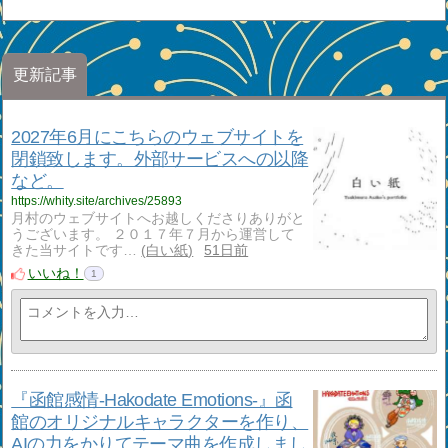
更新記事
2027年6月にこちらのウェブサイトを
閉鎖致します。外部サービスへの以降
など。
https://whity.site/archives/25893
月村のウェブサイトへお越しくださりありがと
うございます。 ２０１７年７月から運営して
きた当サイトです…
白い紙
51日前
いいね！
1
『函館感情-Hakodate Emotions-』函
館のオリジナルキャラクターを作り、
AIの力をかりてテーマ曲を作成しまし