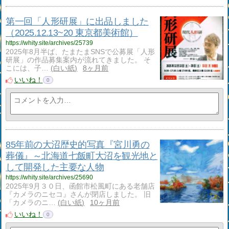
第一回「人形研展」に出品しました
（2025.12.13~20 東京都美術館）
https://whity.site/archives/25739
2025年8月半ば、たまたまSNSで公募展「人形
研展」の作品募集案内が流れてきました。 そ
こには、子…
白い紙
8ヶ月前
いいね！
0
85年前の大沼歴史的写真『宮川勇の
葬儀』～北海道七飯町大沼を観光地と
して開発した主要な人物
https://whity.site/archives/25690
2025年9月３０日、函館市松風町にある老舗店
『カメラのニセコ』さんが閉店しました。 旧
「カメラのニ…
白い紙
10ヶ月前
いいね！
0