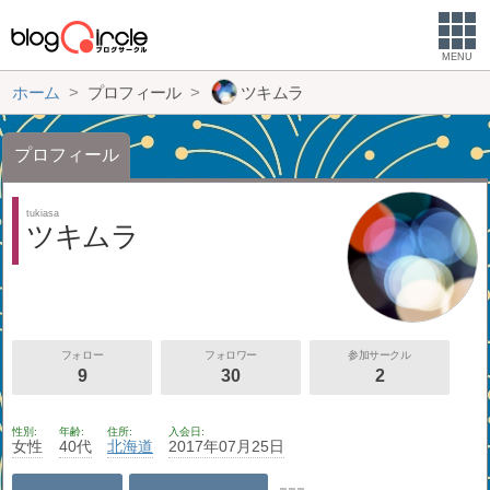
MENU
ホーム
プロフィール
ツキムラ
プロフィール
tukiasa
ツキムラ
フォロー
フォロワー
参加サークル
9
30
2
性別
年齢
住所
入会日
女性
40代
北海道
2017年07月25日