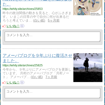
た。
https://whity.site/archives/25853
昨今の政治関係の動きを見ると、心がふさぎま
す。 いまこの日常の中で自分に何が出来るだ
ろうと考えていま…
白い紙
5ヶ月前
いいね！
1
アメーバブログを９年ぶりに復活させ
ました。
https://whity.site/archives/25825
今年から、９年ぶりにアメーバブログを更新し
ています。 月村のアメーバブログ「月村ノー
ト」 アメーバブ…
白い紙
7ヶ月前
いいね！
1