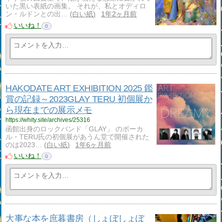
いた黒い表紙の画集。 それが、私とオディロ
ン・ルドンとの出…
白い紙
1年2ヶ月前
いいね！
0
HAKODATE ART EXHIBITION 2025 鑑
賞の記録～2023GLAY TERU 初個展か
ら現在までの展示メモ
https://whity.site/archives/25316
函館出身のロックバンド「GLAY」 のボーカ
ル・TERU氏の初個展があうん堂で開催された
のは2023…
白い紙
1年6ヶ月前
いいね！
0
大事な本を庶暮書房（しょぼしょぼ