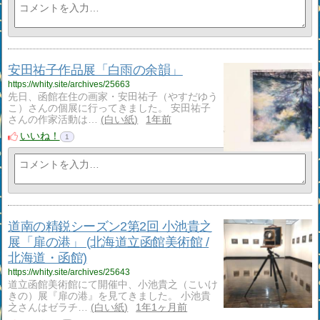
安田祐子作品展「白雨の余韻」
https://whity.site/archives/25663
先日、函館在住の画家・安田祐子（やすだゆう
こ）さんの個展に行ってきました。 安田祐子
さんの作家活動は…
白い紙
1年前
いいね！
1
道南の精鋭シーズン2第2回 小池貴之
展「扉の港」 (北海道立函館美術館 /
北海道・函館)
https://whity.site/archives/25643
道立函館美術館にて開催中、小池貴之（こいけ
きの）展『扉の港』を見てきました。 小池貴
之さんはゼラチ…
白い紙
1年1ヶ月前