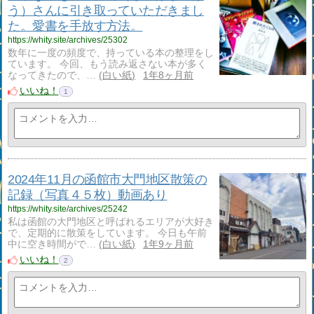
う）さんに引き取っていただきまし
た。愛書を手放す方法。
https://whity.site/archives/25302
数年に一度の頻度で、持っている本の整理をし
ています。 今回、もう読み返さない本が多く
なってきたので、…
白い紙
1年8ヶ月前
いいね！
1
2024年11月の函館市大門地区散策の
記録（写真４５枚）動画あり
https://whity.site/archives/25242
私は函館の大門地区と呼ばれるエリアが大好き
で、定期的に散策をしています。 今日も午前
中に空き時間がで…
白い紙
1年9ヶ月前
いいね！
2