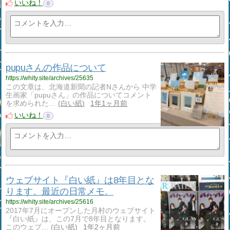
いいね！
0
pupuさんの作品について
https://whity.site/archives/25635
この文章は、北海道新聞の記者Nさんから 中学
生画家「pupuさん」の作品についてコメント
を求められた…
白い紙
1年1ヶ月前
いいね！
0
ウェブサイト『白い紙』は8年目とな
ります。最近の日常メモ。
https://whity.site/archives/25616
2017年7月にオープンした月村のウェブサイト
『白い紙』は、この7月で8年目となります。
このウェブ…
白い紙
1年2ヶ月前