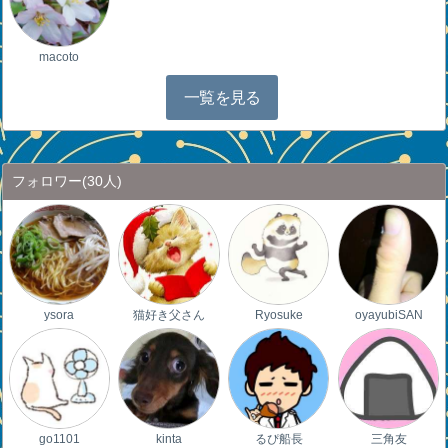
macoto
一覧を見る
フォロワー
(30人)
ysora
猫好き父さん
Ryosuke
oyayubiSAN
go1101
kinta
るぴ船長
三角友