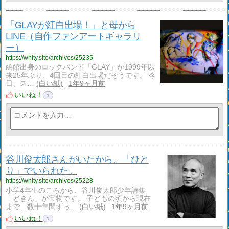
「GLAYが紅白出場！」と母から
LINE（自作ファンアートギャラリ
ー）
https://whity.site/archives/25235
函館出身のロックバンド「GLAY」が1999年以
来25年ぶり、4回目の紅白出場だそうです。 今
日、ス…
白い紙
1年9ヶ月前
いいね！
1
谷川俊太郎さんがいたから、「ひと
り」でいられた。
https://whity.site/archives/25228
小学4年生のころから、谷川俊太郎少年詩集
「どきん」が宝物です。 子どもの頃から現在
まで…数十年間ずっ…
白い紙
1年9ヶ月前
いいね！
1