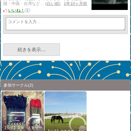
国・中国・台湾など…
白い紙
1年10ヶ月前
いいね！
1
続きを表示…
参加サークル
(2)
【公式】芸術・人文サー