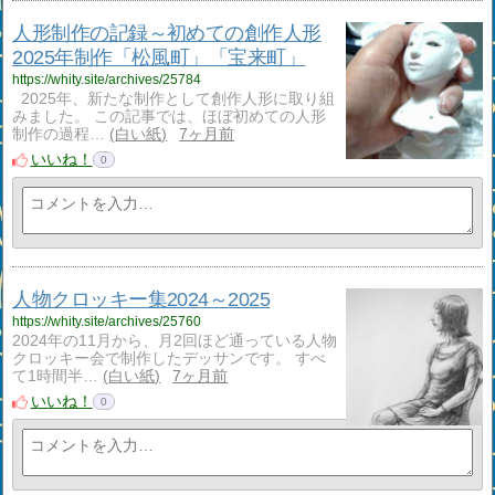
人形制作の記録～初めての創作人形
2025年制作「松風町」「宝来町」
https://whity.site/archives/25784
2025年、新たな制作として創作人形に取り組
みました。 この記事では、ほぼ初めての人形
制作の過程…
白い紙
7ヶ月前
いいね！
0
人物クロッキー集2024～2025
https://whity.site/archives/25760
2024年の11月から、月2回ほど通っている人物
クロッキー会で制作したデッサンです。 すべ
て1時間半…
白い紙
7ヶ月前
いいね！
0