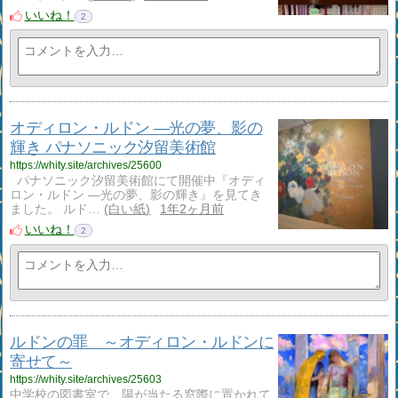
いいね！
2
オディロン・ルドン ―光の夢、影の
輝き パナソニック汐留美術館
https://whity.site/archives/25600
パナソニック汐留美術館にて開催中『オディ
ロン・ルドン ―光の夢、影の輝き』を見てき
ました。 ルド…
白い紙
1年2ヶ月前
いいね！
2
ルドンの罪 ～オディロン・ルドンに
寄せて～
https://whity.site/archives/25603
中学校の図書室で、陽が当たる窓際に置かれて