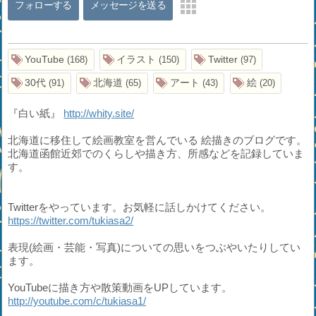
フォローする
メッセージを送る
YouTube
イラスト
Twitter
168
150
97
30代
北海道
アート
絵
91
65
43
20
『白い紙』
http://whity.site/
北海道に移住して絵画教室を営んでいる 絵描きのブログです。
北海道函館近郊でのくらしや描き方、所感などを記録していま
す。
Twitterをやっています。お気軽に話しかけてください。
https://twitter.com/tukiasa2/
表現(絵画・芸能・写真)についての思いをつぶやいたりしてい
ます。
YouTubeに描き方や散策動画をUPしています。
http://youtube.com/c/tukiasa1/