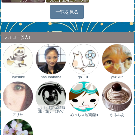
クル
【公式】北海道サークル
一覧を見る
フォロー
(9人)
Ryosuke
hasunohana
go1101
yazikun
はぐれオネエ情報
通・艶子（あで
アリサ
こ…
めっちゃ地鶏(雛)
かるみあ