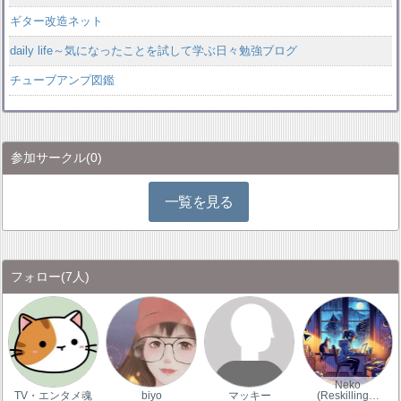
ギター改造ネット
daily life～気になったことを試して学ぶ日々勉強ブログ
チューブアンプ図鑑
参加サークル
(0)
一覧を見る
フォロー
(7人)
Neko
TV・エンタメ魂
biyo
マッキー
(Reskilling…