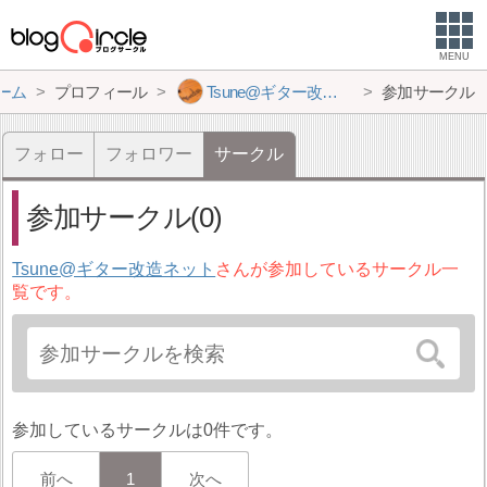
MENU
ーム
プロフィール
Tsune@ギター改造ネット
参加サークル
フォロー
フォロワー
サークル
参加サークル(0)
Tsune@ギター改造ネット
さんが参加しているサークル一
覧です。
参加しているサークルは0件です。
前へ
1
次へ