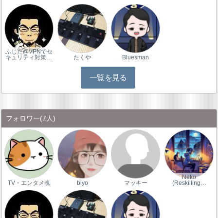
ふじた@VPNでセ
キュリティ対策…
たくや
Bluesman
一覧を見る
フォロワー
(7人)
Neko
TV・エンタメ魂
biyo
マッキー
(Reskilling…