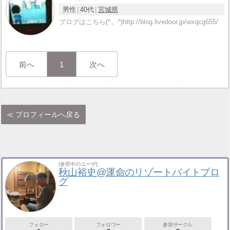
男性
40代
宮城県
ブログはこちら(^。^)http://blog.livedoor.jp/wxqcg655/
前へ
1
次へ
プロフィールへ戻る
[参照中のユーザ]
秋山裕史@運命のリゾートバイトブロ
グ
フォロー
フォロワー
参加サークル