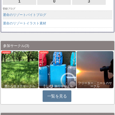
1
0
3
登録ブログ
運命のリゾートバイトブログ
運命のリゾートイラスト素材
参加サークル
(3)
フリーター・ニートのサ
豊かな生き方サークル
【公式】旅行サークル
ークル
一覧を見る