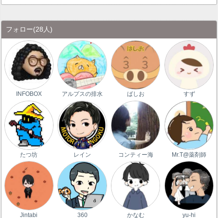
フォロー
(28人)
INFOBOX
アルプスの排水
ばしお
すず
たつ坊
レイン
コンティー海
Mr.T@薬剤師
Jintabi
360
かなむ
yu-hi