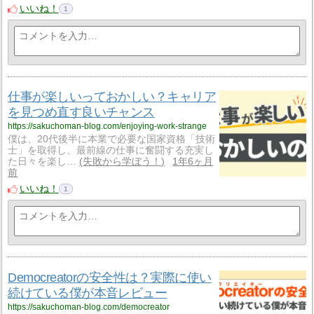
いいね！
1
仕事が楽しいっておかしい？キャリア
を見つめ直す良いチャンス
https://sakuchoman-blog.com/enjoying-work-strange
僕は、20代後半に本業で必要な国家資格「技術
士」を取得し、最前線の仕事に奮闘する充実し
た日々を楽し…
失敗から学ぼう！
1年6ヶ月
前
いいね！
1
Democreatorの安全性は？実際に使い
続けている僕が本音レビュー
https://sakuchoman-blog.com/democreator