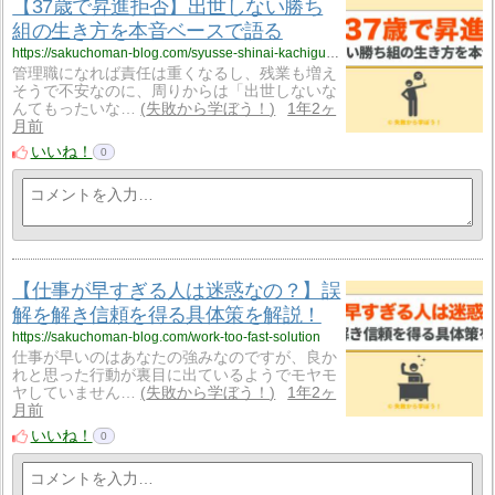
【37歳で昇進拒否】出世しない勝ち
組の生き方を本音ベースで語る
https://sakuchoman-blog.com/syusse-shinai-kachigumi-lifestyle
管理職になれば責任は重くなるし、残業も増え
そうで不安なのに、周りからは「出世しないな
んてもったいな…
失敗から学ぼう！
1年2ヶ
月前
いいね！
0
【仕事が早すぎる人は迷惑なの？】誤
解を解き信頼を得る具体策を解説！
https://sakuchoman-blog.com/work-too-fast-solution
仕事が早いのはあなたの強みなのですが、良か
れと思った行動が裏目に出ているようでモヤモ
ヤしていません…
失敗から学ぼう！
1年2ヶ
月前
いいね！
0