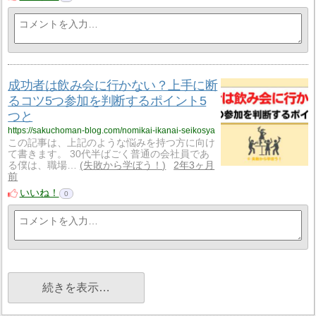
成功者は飲み会に行かない？上手に断
るコツ5つ参加を判断するポイント5
つと
https://sakuchoman-blog.com/nomikai-ikanai-seikosya
この記事は、上記のような悩みを持つ方に向け
て書きます。 30代半ばごく普通の会社員であ
る僕は、職場…
失敗から学ぼう！
2年3ヶ月
前
いいね！
0
続きを表示…