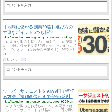
【地味に儲かる副業30選】選び方の
大事なポイント5つも解説
https://sakuchoman-blog.com/jimini-mokaru-hukugyo
このような悩みを持つ方に向けて、この記事で
は「地味に儲かる副業30選」をジャンル別に紹
介していきま…
失敗から学ぼう！
2年2ヶ月
前
いいね！
0
ウーバーサジェストを9,999円で買切
る方法【操作画像付きで完全解説】
https://sakuchoman-blog.com/ubersuggest-9999yen
このような悩みをお持ちの方へ、本記事では
『ウーバーサジェストを破格の9,999円で買切