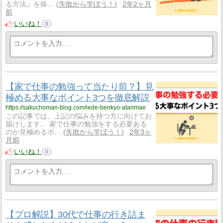
る方法』を操…
失敗から学ぼう！
2年2ヶ月
前
いいね！
0
【家で仕事の勉強って当たり前？】見
極める大事なポイント3つを徹底解説
https://sakuchoman-blog.com/iede-benkyo-atarimae
この記事では、上記の悩みを持つ方に向けてお
届けします。 家で仕事の勉強をする必要ある
のか見極めるポ…
失敗から学ぼう！
2年3ヶ
月前
いいね！
0
【プロ解説】30代で仕事の行き詰ま