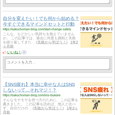
自分を変えたい！でも何から始める？
今すぐできるマインドセットと行動
https://sakuchoman-blog.com/start-change-safely
こんな、もどかしい気持ちを抱えていません
か。 この記事では、過去に何度も挑戦と失敗
を繰り返してきた…
失敗から学ぼう！
1年2
ヶ月前
いいね！
0
【SNS疲れ】本当に幸せな人はSNS
しないって…それマジ！？
https://sakuchoman-blog.com/sns-tsukare
そんなモヤモヤを持つ方のために、この記事を
書きました。 この記事を読めば、他人と比べ
ず、自分だけの…
失敗から学ぼう！
1年2ヶ
月前