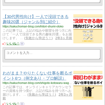
【30代男性向け】一人で没頭できる
趣味20選（ジャンル別に紹介）
https://sakuchoman-blog.com/hitori-shumi-otoko
この記事では、上記の悩みや願望を持つ方に向
けて「一人で没頭できる男の趣味20選」をお届
けします。 …
失敗から学ぼう！
2年3ヶ月前
いいね！
0
わがまま？やりたくない仕事を断るポ
イント6つ（例文あり・プロ解説）
https://sakuchoman-blog.com/shigoto-kotowaru-wagamama
この記事では、オンラインキャリアカウンセラ
ーの資格を持つ僕が、上記の悩みを持つ方へお
届けします。 …
失敗から学ぼう！
2年3ヶ月
前
いいね！
0