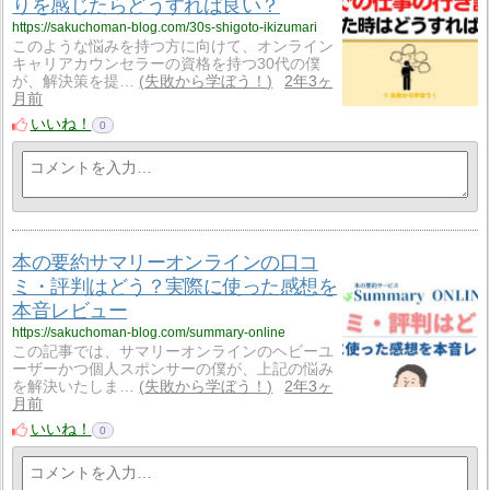
りを感じたらどうすれば良い？
https://sakuchoman-blog.com/30s-shigoto-ikizumari
このような悩みを持つ方に向けて、オンライン
キャリアカウンセラーの資格を持つ30代の僕
が、解決策を提…
失敗から学ぼう！
2年3ヶ
月前
いいね！
0
本の要約サマリーオンラインの口コ
ミ・評判はどう？実際に使った感想を
本音レビュー
https://sakuchoman-blog.com/summary-online
この記事では、サマリーオンラインのヘビーユ
ーザーかつ個人スポンサーの僕が、上記の悩み
を解決いたしま…
失敗から学ぼう！
2年3ヶ
月前
いいね！
0