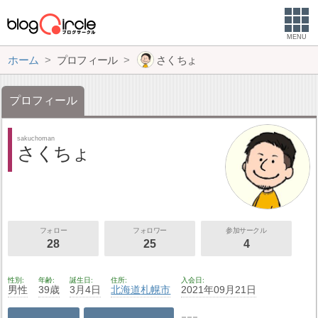
MENU
ホーム
プロフィール
さくちょ
プロフィール
sakuchoman
さくちょ
フォロー
フォロワー
参加サークル
28
25
4
性別
年齢
誕生日
住所
入会日
男性
39歳
3月4日
北海道
札幌市
2021年09月21日