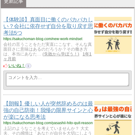
更新記事
【体験談】真面目に働くのバカバカし
い？会社に依存せず自分を取り戻す思
考法5つ
https://sakuchoman-blog.com/new-work-mindset
会社の言うことをただ実直にこなす、そんな真
面目さに意味はあるのだろうか？その働き方
は、本当にあなた…
失敗から学ぼう！
1年1
ヶ月前
いいね！
1
【朗報】優しい人が突然辞めるのは最
強の自己防衛！我慢の限界サインと心
が楽になる思考法
https://sakuchoman-blog.com/yasashii-hito-quit-reason
上記のようなことを考えていませんか？ 大丈
夫、その感情は「あなたが自分を大切にしよう