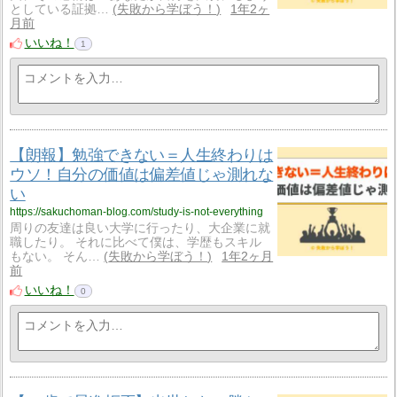
としている証拠…
失敗から学ぼう！
1年2ヶ
月前
いいね！
1
【朗報】勉強できない＝人生終わりは
ウソ！自分の価値は偏差値じゃ測れな
い
https://sakuchoman-blog.com/study-is-not-everything
周りの友達は良い大学に行ったり、大企業に就
職したり。 それに比べて僕は、学歴もスキル
もない。 そん…
失敗から学ぼう！
1年2ヶ月
前
いいね！
0