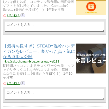
じつは僕も以前、コンテンツ製作用の画面録画
ソフトを探し続けていました。 Camtasiaや
Scre…
失敗から学ぼう！
1年6ヶ月前
いいね！
0
【気持ち良すぎ】STEADY温冷ハンデ
ィガンをレビュー！良かった点・気に
なる点を大公開
https://sakuchoman-blog.com/steady-st133
長時間パソコンによるデスクワーク作業、ソフ
ァでリラックスしながらスマホ操作。 毎日こ
んな生活を続け…
失敗から学ぼう！
1年10
ヶ月前
いいね！
0