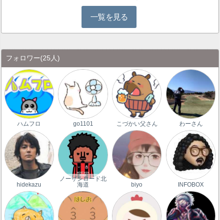
一覧を見る
フォロワー
(25人)
ハムフロ
go1101
こづかい父さん
わーさん
ノーザンロード北
hidekazu
海道
biyo
INFOBOX