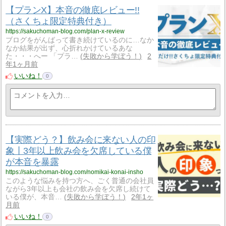
【プランX】本音の徹底レビュー!!
（さくちょ限定特典付き）
https://sakuchoman-blog.com/plan-x-review
ブログをがんばって書き続けているのに…なか
なか結果が出ず、心折れかけているあな
た・・・へー 「プラ…
失敗から学ぼう！
2
年1ヶ月前
いいね！
0
【実際どう？】飲み会に来ない人の印
象丨3年以上飲み会を欠席している僕
が本音を暴露
https://sakuchoman-blog.com/nomikai-konai-insho
このような悩みを持つ方へ、ごく普通の会社員
ながら3年以上も会社の飲み会を欠席し続けて
いる僕が、本音…
失敗から学ぼう！
2年1ヶ
月前
いいね！
0