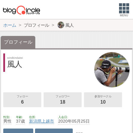
MENU
ホーム
プロフィール
風人
プロフィール
windkindaitei
風人
フォロー
フォロワー
参加サークル
6
18
10
性別
年齢
住所
入会日
男性
37歳
新潟県
上越市
2020年05月25日