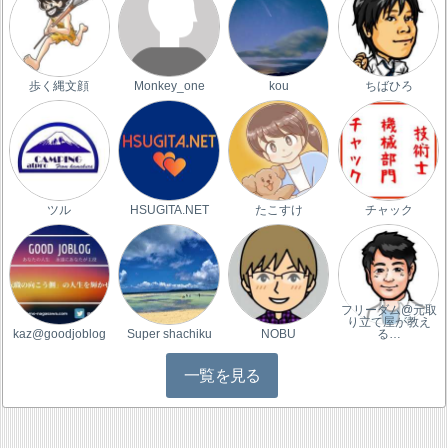
歩く縄文顔
Monkey_one
kou
ちばひろ
ツル
HSUGITA.NET
たこすけ
チャック
フリーダム@元取
り立て屋が教え
kaz@goodjoblog
Super shachiku
NOBU
る…
一覧を見る