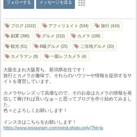
フォローする
メッセージを送る
ブログ
アフィリエイト
旅行
1022
534
416
副業
グルメ
カメラ
396
310
106
観光
B級グルメ
ご当地グルメ
51
25
20
カメラマン
一眼レフカメラ
8
4
大阪生まれ大阪育ち、新潟県在住です！
旅行とカメラが趣味で、それらのハウツーや情報を提供するサ
イトを運営しています。
カメラやレンズって高価なので、そのお金はカメラの情報を発
信して稼げれば良いなぁ～と思ってブログを作り始めてみまし
た。
色々とよろしくお願いします！
インスタはこちらをお願いします！
https://www.instagram.com/wind.photo.only/?hl=ja