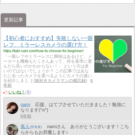
更新記事
【初心者におすすめ】失敗しない一眼
レフ、ミラーレスカメラの選び方！
https://tabi-cam.com/how-to-choose-for-beginner/
「一眼レフやミラーレスに興味はあるけど、メ
ーカーも機種もたくさんあって、何を基準に選
んだら良いのかわからない！」 という方は多
いのではないでしょうか？ この記事ではあな
たに合ったカメラを選べるようにカメラの違い
を紹介しま […]
旅好きカメラマンの備忘録
6
年前
いいね！
9
nami
応援、はてブさせていただきました！勉強に
なります(^o^)
6年前
風人
namiさん ありがとうございます！こち
らからもお邪魔します♪