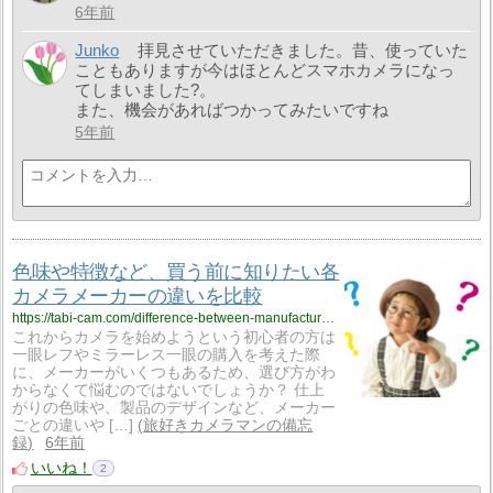
6年前
Junko
拝見させていただきました。昔、使っていた
こともありますが今はほとんどスマホカメラになっ
てしまいました?。
また、機会があればつかってみたいですね
5年前
色味や特徴など、買う前に知りたい各
カメラメーカーの違いを比較
https://tabi-cam.com/difference-between-manufacturers/
これからカメラを始めようという初心者の方は
一眼レフやミラーレス一眼の購入を考えた際
に、メーカーがいくつもあるため、選び方がわ
からなくて悩むのではないでしょうか？ 仕上
がりの色味や、製品のデザインなど、メーカー
ごとの違いや […]
旅好きカメラマンの備忘
録
6年前
いいね！
2