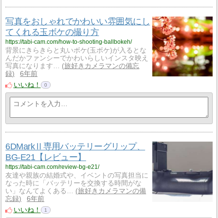
写真をおしゃれでかわいい雰囲気にし
てくれる玉ボケの撮り方
https://tabi-cam.com/how-to-shooting-ballbokeh/
背景にきらきらと丸いボケ(玉ボケ)が入るとな
んだかファンシーでかわいらしいインスタ映え
写真になります…
旅好きカメラマンの備忘
録
6年前
いいね！
0
6DMarkⅡ専用バッテリーグリップ、
BG-E21【レビュー】
https://tabi-cam.com/review-bg-e21/
友達や親族の結婚式や、イベントの写真担当に
なった時に「バッテリーを交換する時間がな
い」なんてよくある…
旅好きカメラマンの備
忘録
6年前
いいね！
1