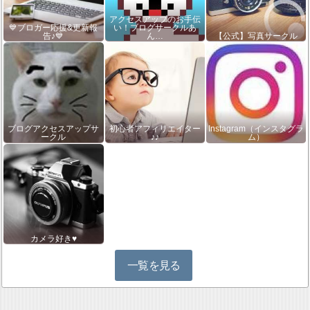
アクセスアップのお手伝
💙ブロガー応援&更新報
い！ブログサークルあ
告♪💙
ん…
【公式】写真サークル
ブログアクセスアップサ
初心者アフィリエイター
Instagram（インスタグラ
ークル
♪♪
ム）
カメラ好き♥
一覧を見る