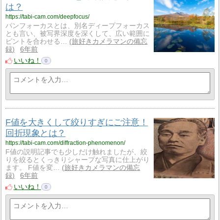
は？
https://tabi-cam.com/deepfocus/
パンフォーカスとは、別名ディープフォーカス
とも言い、被写界深度を深くして、広い範囲に
ピントを合わせる…
旅好きカメラマンの備忘
録
6年前
いいね！
0
F値を大きくして絞りすぎにご注意！
回折現象とは？
https://tabi-cam.com/diffraction-phenomenon/
F値の説明記事でも少しだけ触れましたが、絞
りを絞るとくっきりシャープな写真に仕上がり
ます。 F値を変…
旅好きカメラマンの備忘
録
6年前
いいね！
0