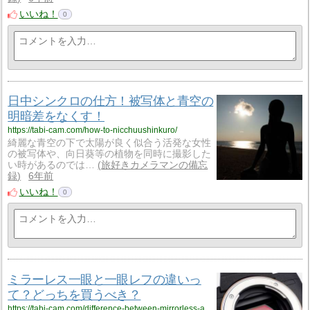
いいね！
0
日中シンクロの仕方！被写体と青空の
明暗差をなくす！
https://tabi-cam.com/how-to-nicchuushinkuro/
綺麗な青空の下で太陽が良く似合う活発な女性
の被写体や、向日葵等の植物を同時に撮影した
い時があるのでは…
旅好きカメラマンの備忘
録
6年前
いいね！
0
ミラーレス一眼と一眼レフの違いっ
て？どっちを買うべき？
https://tabi-cam.com/difference-between-mirrorless-and-slr/