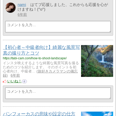
nami
はてブ応援しました、これからも応援を心が
けますね！(^o^)
6年前
【初心者～中級者向け】綺麗な風景写
真の撮り方とコツ
https://tabi-cam.com/how-to-shoot-landscape/
インスタ映えするような綺麗な風景写真を撮る
ためのコツを紹介します。 そのポイントを初
心者向け、中級者…
旅好きカメラマンの備忘
録
6年前
いいね！
4
パンフォーカスの意味や設定の仕方