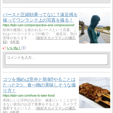
パースと圧縮効果ってなに？遠近感を
操ってワンランク上の写真を撮る！
https://tabi-cam.com/perspective-and-compressioneffect/
絵画や建築にも使われるパースという言葉、こ
れはパースペクティブの略で、「遠近法」等の
意味があります。…
旅好きカメラマンの備忘
録
6年前
いいね！
0
コツを掴めば意外と簡単⁉やることは
たった2つ、食べ物の美味しそうな撮
り方！
https://tabi-cam.com/how-to-take-food/
美味しいと評判のお店や、滅多にいくことがで
きない旅先のお店で食事をするとき、カメラで
撮影するという人…
旅好きカメラマンの備忘
録
6年前