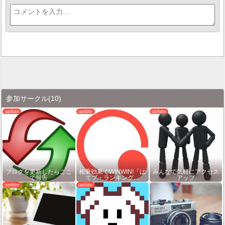
参加サークル
(10)
ブログを更新したらここ
相乗効果でWINWIN!「は
みんなで気軽にアクセス
で報告
てブ・ランキング…
アップ