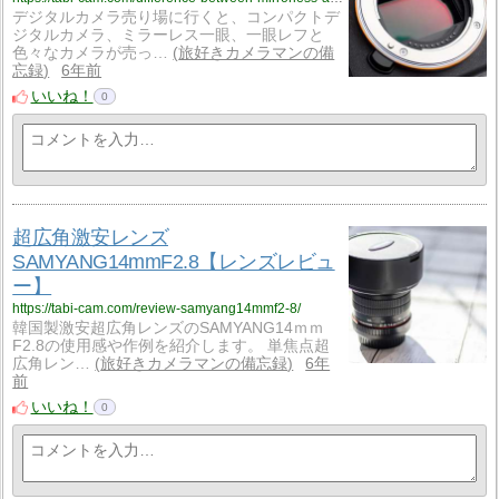
デジタルカメラ売り場に行くと、コンパクトデ
ジタルカメラ、ミラーレス一眼、一眼レフと
色々なカメラが売っ…
旅好きカメラマンの備
忘録
6年前
いいね！
0
超広角激安レンズ
SAMYANG14mmF2.8【レンズレビュ
ー】
https://tabi-cam.com/review-samyang14mmf2-8/
韓国製激安超広角レンズのSAMYANG14ｍｍ
F2.8の使用感や作例を紹介します。 単焦点超
広角レン…
旅好きカメラマンの備忘録
6年
前
いいね！
0