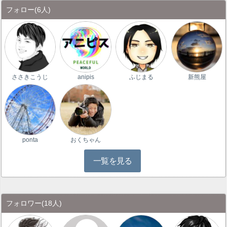
フォロー
(6人)
ささきこうじ
anipis
ふじまる
新熊屋
ponta
おくちゃん
一覧を見る
フォロワー
(18人)