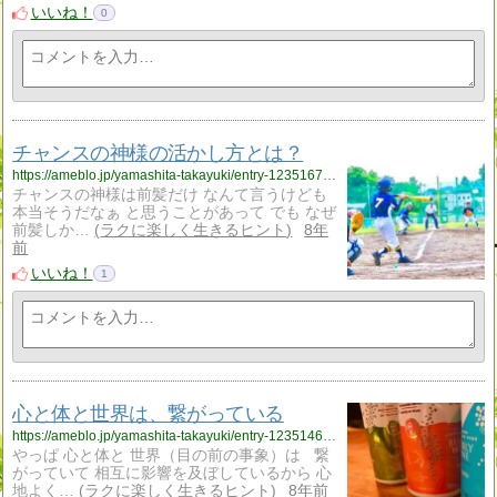
いいね！
0
チャンスの神様の活かし方とは？
https://ameblo.jp/yamashita-takayuki/entry-12351672560.html
チャンスの神様は前髪だけ なんて言うけども
本当そうだなぁ と思うことがあって でも なぜ
前髪しか…
ラクに楽しく生きるヒント
8年
前
いいね！
1
心と体と世界は、繋がっている
https://ameblo.jp/yamashita-takayuki/entry-12351464786.html
やっぱ 心と体と 世界（目の前の事象）は 繋
がっていて 相互に影響を及ぼしているから 心
地よく…
ラクに楽しく生きるヒント
8年前