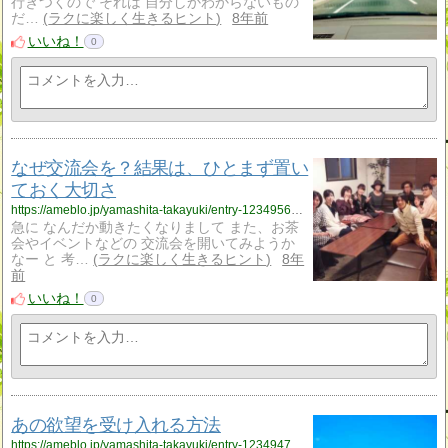
行きつくので それは 自分しかわからないもの
だ…
ラクに楽しく生きるヒント
8年前
いいね！
0
なぜ交流会を？結果は、ひとまず置い
ておく大切さ
https://ameblo.jp/yamashita-takayuki/entry-12349569558.html
急に なんだか動きたくなりまして また、お茶
会やイベントなどの 交流会を開いてみようか
なー と 考…
ラクに楽しく生きるヒント
8年
前
いいね！
0
あの欲望を受け入れる方法
https://ameblo.jp/yamashita-takayuki/entry-12349478513.html