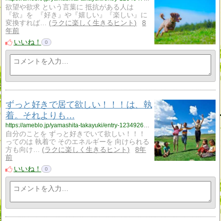
欲望や欲求 という言葉に 抵抗がある人は
『欲』を 『好き』や『嬉しい』『楽しい』に
変換すれば…
ラクに楽しく生きるヒント
8
年前
いいね！
0
ずっと好きで居て欲しい！！！は、執
着。それよりも…
https://ameblo.jp/yamashita-takayuki/entry-12349267904.html
自分のことを ずっと好きでいて欲しい！！！
ってのは 執着で そのエネルギーを 向けられる
方も向け…
ラクに楽しく生きるヒント
8年
前
いいね！
0