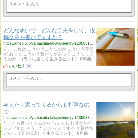
どんな思いで、どんな工夫をして、投
稿文章を書いてますか？
https://ameblo.jp/yamashita-takayuki/entry-12350514549.html
あ、 これは こういうことなのか こういう背景
が あって こういう繋がりがあって こうなって
るのか…
ラクに楽しく生きるヒント
8年前
いいね！
0
与えたら返ってくるからも打算なの
で…
https://ameblo.jp/yamashita-takayuki/entry-12350380483.html
与えたら返ってくるから 与えるも 打算なので
シンプルに そうしたいから そうする が気持ち
いい …
ラクに楽しく生きるヒント
8年前