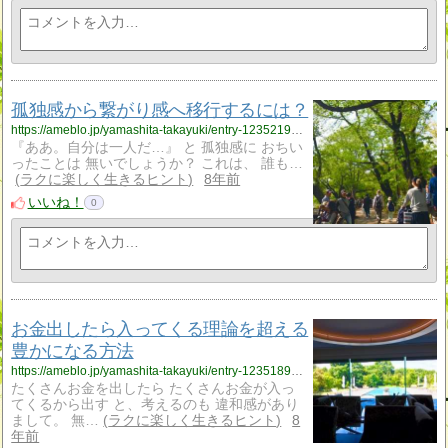
孤独感から繋がり感へ移行するには？
https://ameblo.jp/yamashita-takayuki/entry-12352199622.html
‪『ああ。自分は一人だ…』‬ ‪と‬ 孤独感に おちい
ったことは 無いでしょうか？ これは、 誰も…
ラクに楽しく生きるヒント
8年前
いいね！
0
お金出したら入ってくる理論を超える
豊かになる方法
https://ameblo.jp/yamashita-takayuki/entry-12351894248.html
たくさんお金を出したら たくさんお金が入っ
てくるから出す と、考えるのも 違和感があり
まして。 無…
ラクに楽しく生きるヒント
8
年前