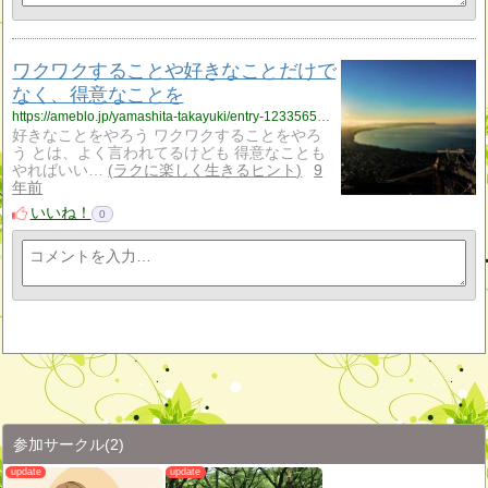
ワクワクすることや好きなことだけで
なく、得意なことを
https://ameblo.jp/yamashita-takayuki/entry-12335654795.html
好きなことをやろう ワクワクすることをやろ
う とは、よく言われてるけども 得意なことも
やればいい…
ラクに楽しく生きるヒント
9
年前
いいね！
0
参加サークル
(2)