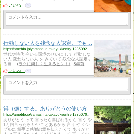
いいね！
1
行動しない人を残念な人認定。でも…
https://ameblo.jp/yamashita-takayuki/entry-12350926717.html
世代や時代 今いる環境のせいに して 行動しな
い人 変わらない人 を みていて 残念な人認定す
る自…
ラクに楽しく生きるヒント
8年前
いいね！
1
得（徳）する。ありがとうの使い方
https://ameblo.jp/yamashita-takayuki/entry-12350701948.html
ありがとう って 言ったら喜ばれるから 言う や
1万回言ったら いいことあるから 言う や シン
プルに 相手に感謝の意を伝えたくて ありがと