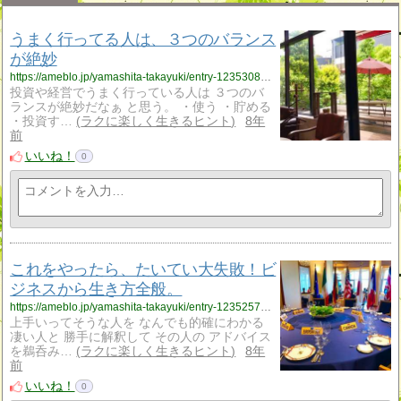
うまく行ってる人は、３つのバランス
が絶妙
https://ameblo.jp/yamashita-takayuki/entry-12353089424.html
投資や経営でうまく行っている人は ３つのバ
ランスが絶妙だなぁ と思う。 ・使う ・貯める
・投資す…
ラクに楽しく生きるヒント
8年
前
いいね！
0
これをやったら、たいてい大失敗！ビ
ジネスから生き方全般。
https://ameblo.jp/yamashita-takayuki/entry-12352570080.html
上手いってそうな人を なんでも的確にわかる
凄い人と 勝手に解釈して その人の アドバイス
を鵜呑み…
ラクに楽しく生きるヒント
8年
前
いいね！
0