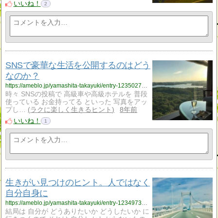
いいね！
2
SNSで豪華な生活を公開するのはどう
なのか？
https://ameblo.jp/yamashita-takayuki/entry-12350274590.html
時々 SNSの投稿で 高級車や高級ホテルを 普段
使っている お金持ってる といった 写真をアッ
プし…
ラクに楽しく生きるヒント
8年前
いいね！
1
生きがい見つけのヒント。人ではなく
自分自身に
https://ameblo.jp/yamashita-takayuki/entry-12349737663.html
結局は 自分が どうありたいか どうしたいか に