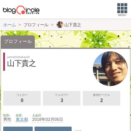
MENU
ホーム
プロフィール
山下貴之
プロフィール
yamashitatakayuki
山下貴之
フォロー
フォロワー
参加サークル
0
3
2
性別
住所
入会日
男性
東京都
2018年02月05日