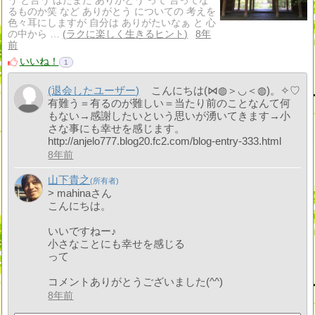
う と言う はたまた ありがとう って 言ってな
るものか笑 など ありがとう についての 考えを
色々耳にしますが 自分は ありがたいなぁ と 心
の中から …
ラクに楽しく生きるヒント
8年
前
いいね！
1
(退会したユーザー)
こんにちは(⋈◍＞◡＜◍)。✧♡
有難う＝有るのが難しい＝当たり前のことなんて何
もない→感謝したいという思いが湧いてきます→小
さな事にも幸せを感じます。
http://anjelo777.blog20.fc2.com/blog-entry-333.html
8年前
山下貴之
> mahinaさん
こんにちは。
いいですねー♪
小さなことにも幸せを感じる
って
コメントありがとうございました(^^)
8年前