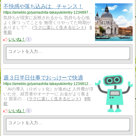
不快感や落ち込みは、チャンス！
https://ameblo.jp/yamashita-takayuki/entry-12348973778.html
気持ちが現実に反映されるから 気持ちを心地
よく保つ ってことを 無理くりやってた時期が
ありまして^…
ラクに楽しく生きるヒント
8
年前
いいね！
1
週３日半日仕事でおっけーで快適
https://ameblo.jp/yamashita-takayuki/entry-12348125762.html
「AIの導入（ロボット化）が進めば 人件費が浮
いた分、経営者やオーナーに お金がより集ま
り 貧富の…
ラクに楽しく生きるヒント
8年
前
いいね！
0