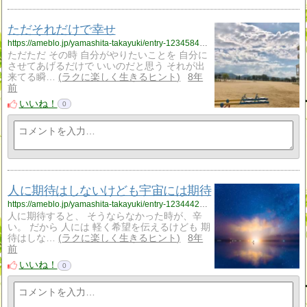
ただそれだけで幸せ
https://ameblo.jp/yamashita-takayuki/entry-12345848433.html
ただただ その時 自分がやりたいことを 自分に
させてあげるだけで いいのだと思う それが出
来てる瞬…
ラクに楽しく生きるヒント
8年
前
いいね！
0
人に期待はしないけども宇宙には期待
https://ameblo.jp/yamashita-takayuki/entry-12344423586.html
人に期待すると、 そうならなかった時が、辛
い。 だから 人には 軽く希望を伝えるけども 期
待はしな…
ラクに楽しく生きるヒント
8年
前
いいね！
0