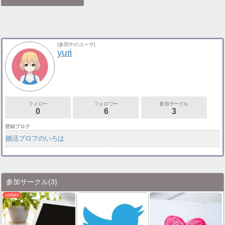
[参照中のユーザ]
yuri
フォロー
フォロワー
参加サークル
0
6
3
登録ブログ
婚活プロフのいろは
参加サークル
(3)