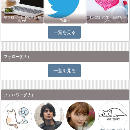
💙ブロガー応援&更新報
【公式】恋愛・結婚サー
告♪💙
Twitter
クル
一覧を見る
フォロー
(0人)
一覧を見る
フォロワー
(6人)