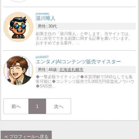
yutomatic
湯川唯人
男性
30代
副業主任の「湯川唯人」と申します。当サイトでは、
主に在宅でできる副業に関する記事を書いています。
おすすめできる案件、…
yoshi007
エンタメ|AIコンテンツ販売マイスター
男性
48歳
北海道
札幌市
◆一撃必殺ライティング◆本質理解でSNSなしでも集
客可能に◆コンテンツ販売で5,000万円収益化ノウハウ
◆SNS歴…
前へ
1
次へ
プロフィールへ戻る