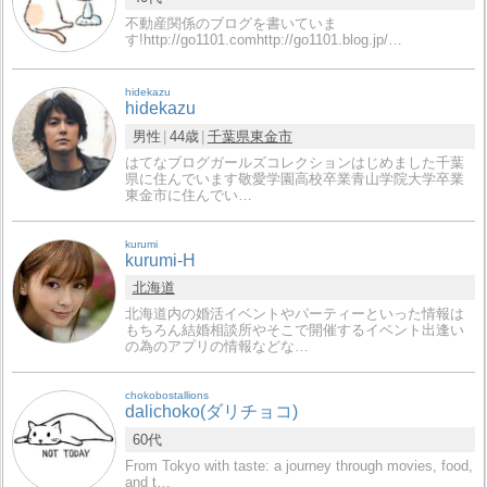
不動産関係のブログを書いていま
す!http://go1101.comhttp://go1101.blog.jp/…
hidekazu
hidekazu
男性
44歳
千葉県
東金市
はてなブログガールズコレクションはじめました千葉
県に住んでいます敬愛学園高校卒業青山学院大学卒業
東金市に住んでい…
kurumi
kurumi-H
北海道
北海道内の婚活イベントやパーティーといった情報は
もちろん結婚相談所やそこで開催するイベント出逢い
の為のアプリの情報などな…
chokobostallions
dalichoko(ダリチョコ)
60代
From Tokyo with taste: a journey through movies, food,
and t…