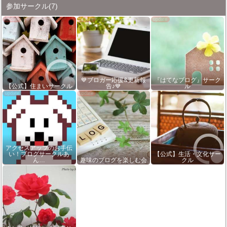
参加サークル
(7)
💙ブロガー応援&更新報
『はてなブログ』サーク
【公式】住まいサークル
告♪💙
ル
アクセスアップのお手伝
い！ブログサークルあ
【公式】生活・文化サー
ん…
趣味のブログを楽しむ会
クル