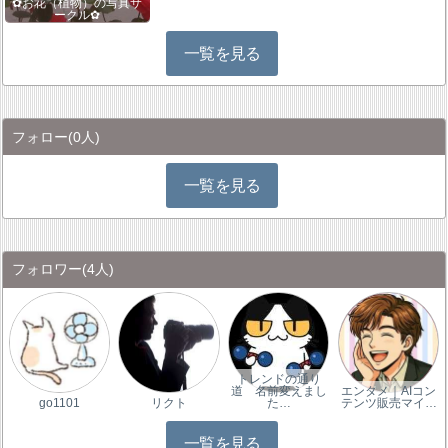
✿お花（植物）の写真サ
ークル✿
一覧を見る
フォロー
(0人)
一覧を見る
フォロワー
(4人)
トレンドの通り
道 名前変えまし
エンタメ｜AIコン
go1101
リクト
た…
テンツ販売マイ…
一覧を見る