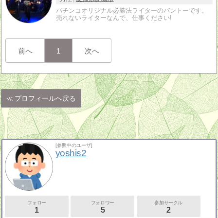
パチンコオリジナル必勝法ライターのバントーです。
売れないライターなんで、仕事ください!
前へ
1
次へ
プロフィールへ戻る
[参照中のユーザ]
yoshis2
フォロー
フォロワー
参加サークル
1
5
2