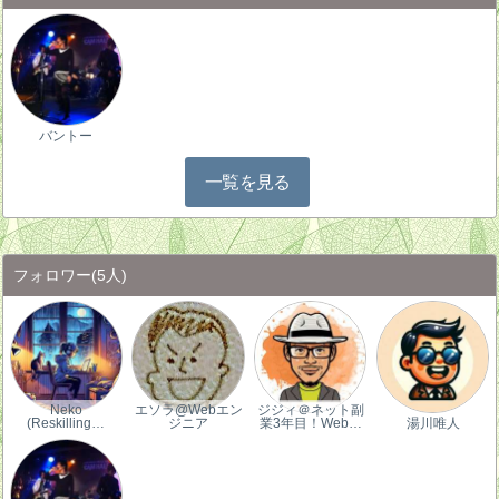
バントー
一覧を見る
フォロワー
(5人)
Neko
エソラ@Webエン
ジジィ＠ネット副
(Reskilling…
ジニア
業3年目！Web…
湯川唯人