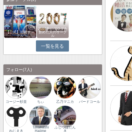
2007年にブログを
【公式】近畿サー
創めた人のサーク
クル
ル
一覧を見る
フォロー
(7人)
コージー杉並
ちぃ
乙乃マニカ
バードコール
Takahashi
ふじつぼだん
ねじまき
Hajime
き