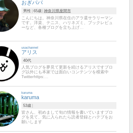
おぎパパ
男性
65歳
神奈川県
座間市
こんにちは。神奈川県在住のアラ還サラリーマン
です。洋楽、テニス、ハリネズミ、ブックレビュ
ーなど、各種ブログを立ち上げ…
usachannel
アリス
40代
人気ブログを夢見て更新を続けるアリスですブロ
グ以外にも本家では面白いコンテンツを模索中
Twitterhttps:…
karuma
karuma
53歳
皆さん、初めまして旬の情報を書いていますブロ
グを見て、気に入られたら読者登録とハテブをお
願いします