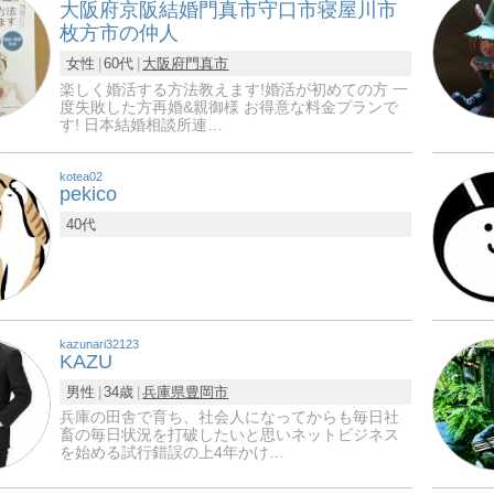
大阪府京阪結婚門真市守口市寝屋川市
枚方市の仲人
女性
60代
大阪府
門真市
楽しく婚活する方法教えます!婚活が初めての方 一
度失敗した方再婚&親御様 お得意な料金プランで
す! 日本結婚相談所連…
kotea02
pekico
40代
kazunari32123
KAZU
男性
34歳
兵庫県
豊岡市
兵庫の田舎で育ち、社会人になってからも毎日社
畜の毎日状況を打破したいと思いネットビジネス
を始める試行錯誤の上4年かけ…