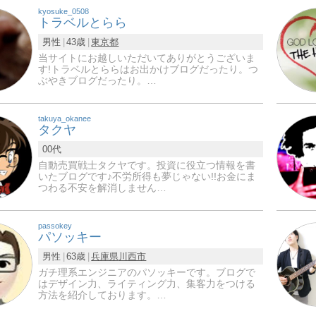
kyosuke_0508
トラベルとらら
男性
43歳
東京都
当サイトにお越しいただいてありがとうございま
す!トラベルとららはお出かけブログだったり。つ
ぶやきブログだったり。…
takuya_okanee
タクヤ
00代
自動売買戦士タクヤです。投資に役立つ情報を書
いたブログです♪不労所得も夢じゃない!!お金にま
つわる不安を解消しません…
passokey
パソッキー
男性
63歳
兵庫県
川西市
ガチ理系エンジニアのパソッキーです。ブログで
はデザイン力、ライティング力、集客力をつける
方法を紹介しております。…