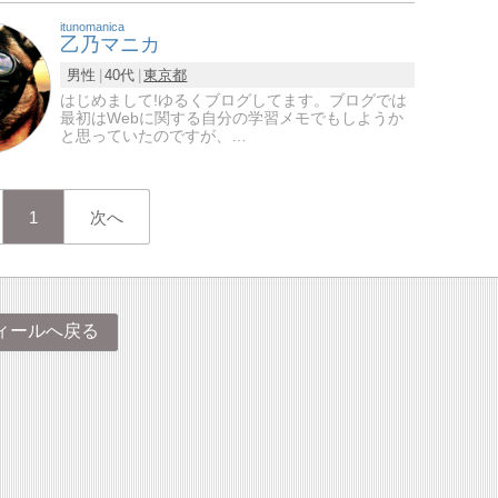
itunomanica
乙乃マニカ
男性
40代
東京都
はじめまして!ゆるくブログしてます。ブログでは
最初はWebに関する自分の学習メモでもしようか
と思っていたのですが、…
1
次へ
ィールへ戻る