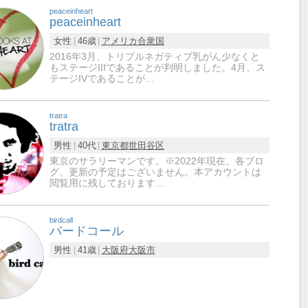
peaceinheart
peaceinheart
女性
46歳
アメリカ合衆国
2016年3月、トリプルネガティブ乳がん少なくと
もステージIIIであることが判明しました。4月、ス
テージIVであることが…
tratra
tratra
男性
40代
東京都
世田谷区
東京のサラリーマンです。※2022年現在、各ブロ
グ、更新の予定はございません。本アカウントは
閲覧用に残しております…
birdcall
バードコール
男性
41歳
大阪府
大阪市