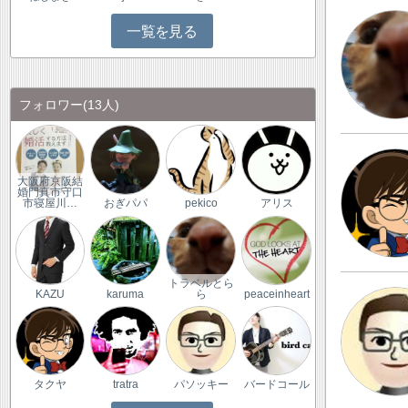
一覧を見る
フォロワー
(13人)
大阪府京阪結
婚門真市守口
市寝屋川…
おぎパパ
pekico
アリス
トラベルとら
KAZU
karuma
ら
peaceinheart
タクヤ
tratra
パソッキー
バードコール