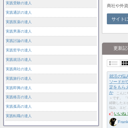
実践受験の達人
商社や外
実践通訳の達人
サイト
実践医薬の達人
実践男寡の達人
実践討論の達人
更新記
実践哲学の達人
実践就活の達人
実践商社の達人
就活の悩
実践旅行の達人
ソードが
定をもら
実践即興の達人
か
こんにち
実践格言の達人
＞です。 
経験したエピソ
実践孤高の達人
悩み、エピ
いいね
実践転職の達人
Fran