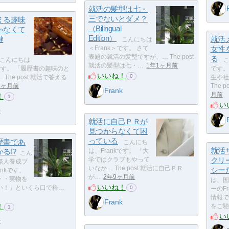
就活の髪型は七・
三でないとダメ？
える趣味
（Bilingual
ゃなくて
Edition）
鍵
就活
こんにちは
＜Frank＞です。 さて
女性
表題の就活の髪型ですが、… The post
る
こんにちは
こ
就活の髪型は七・…
1年1ヶ月前
＞です。 「履歴書の趣味のと
です。
いいね！
0
The post 就活で答える
生や社
3ヶ月前
The 
Frank
月前
！
1
い
k
就活に自己ＰＲが
見つからなくて困
っている
歴書であ
こんにち
就活
る!?
は、Frankです。 「大
こん
学ではクラブもやって
クリ
際人養成ブ
いなか… The post 就活に自己ＰＲ
シー
ankです。
が…
2年9ヶ月前
・・実物を
は、国
いいね！
い！」といくら口で粋…
0
ーのFr
情報で
Frank
！
をご馳
1
い
k