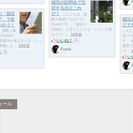
就活の説明会で注
目する点はこれ
の「就活
だ！
こんにちは、国
ア」で全
就活
際人養成ブロガーの
ゃおう！
Frankです。 「就活の
三で
説明会」と言うとどうも「こういう身
、国際人養
こんに
なりで」…
10年前
Frankで
成ブロ
いいね！
の必勝法を考えるとき、いっ
す。 
0
 準備した…
10年前
髪型で
Frank
の…
！
0
い
k
ィール