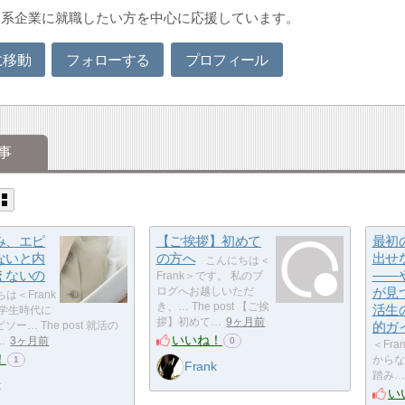
資系企業に就職したい方を中心に応援しています。
に移動
フォローする
プロフィール
事
み、エピ
【ご挨拶】初めて
最初
ないと内
の方へ
出せ
こんにちは＜
えないの
――
Frank＞です。 私のブ
ログへお越しいただ
が見
は＜Frank
き、… The post 【ご挨
活生
「学生時代に
拶】初めて…
9ヶ月前
ー… The post 就活の
的ガ
いいね！
…
3ヶ月前
0
＜Fr
！
からなく
1
Frank
踏み…
k
い