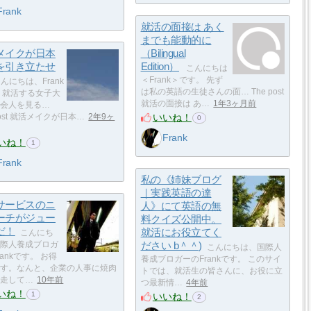
Frank
就活の面接は あく
までも能動的に
メイクが日本
（Bilingual
を引き立たせ
Edition）
こんにちは
＜Frank＞です。 先ず
んにちは、Frank
は私の英語の生徒さんの面… The post
 就活する女子大
就活の面接は あ…
1年3ヶ月前
会人を見る…
いいね！
post 就活メイクが日本…
2年9ヶ
0
Frank
いね！
1
Frank
私の《姉妹ブログ
｜実践英語の達
サービスのニ
人》にて英語の無
ーチがジュー
料クイズ公開中。
だ！
就活にお役立てく
こんにち
際人養成ブロガ
ださい b＾＾)
こんにちは、国際人
ankです。 お得
養成ブロガーのFrankです。 このサイ
す。なんと、企業の人事に焼肉
トでは、就活生の皆さんに、お役に立
走して…
10年前
つ最新情…
4年前
いね！
1
いいね！
2