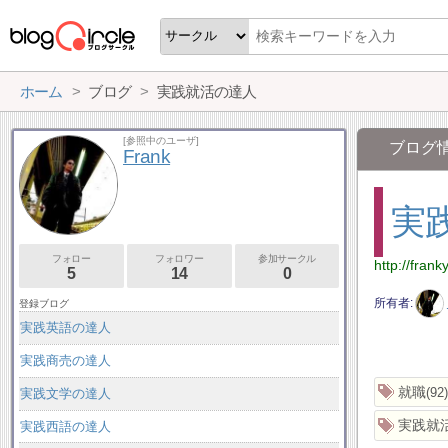
ホーム
ブログ
実践就活の達人
[参照中のユーザ]
ブログ
Frank
実
フォロー
フォロワー
参加サークル
http://fran
5
14
0
所有者
登録ブログ
実践英語の達人
実践商売の達人
就職
92
実践文学の達人
実践就
実践西語の達人