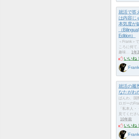
就活で答
は内容じ
本気度が
（Bilingual
Edition）
＜Frank
ころに何て… 
趣味…
1年
いいね
Fran
就活の履
なたがわか
ばんわ、国
ロガーのFr
「私本人・
見てくださ
10年前
いいね
Fran