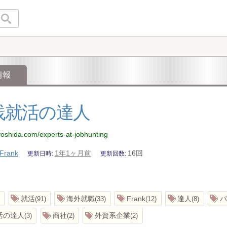
情報
践就活の達人
kyoshida.com/experts-at-jobhunting
Frank
1年1ヶ月前
16回
更新日時
更新回数
就活
海外就職
Frank
達人
パ
91
33
12
8
活の達人
商社
外資系企業
3
2
2