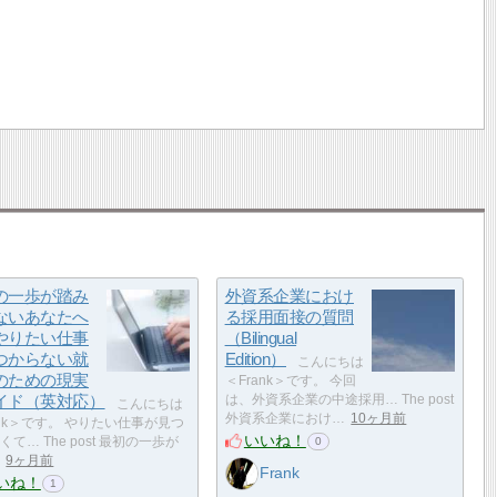
の一歩が踏み
外資系企業におけ
ないあなたへ
る採用面接の質問
やりたい仕事
（Bilingual
つからない就
Edition）
こんにちは
のための現実
＜Frank＞です。 今回
イド（英対応）
は、外資系企業の中途採用… The post
こんにちは
外資系企業におけ…
10ヶ月前
ank＞です。 やりたい仕事が見つ
いいね！
て… The post 最初の一歩が
0
9ヶ月前
Frank
いね！
1