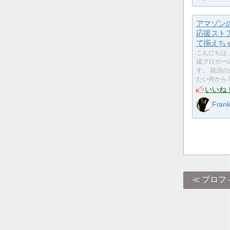
アマゾン
応援スト
て揃えち
こんにちは
成ブロガーの
す。 就活
たい何から
いいね
Fran
プロフ