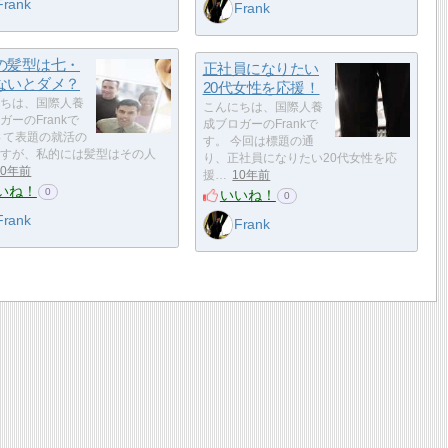
Frank
Frank
の髪型は七・
正社員になりたい
ないとダメ？
20代女性を応援！
ちは、国際人養
こんにちは、国際人養
ガーのFrankで
成ブロガーのFrankで
さて表題の就活の
す。 今回は標題の通
すが、私的には髪型はその人
り、正社員になりたい20代女性を応
10年前
援…
10年前
いね！
0
いいね！
0
Frank
Frank