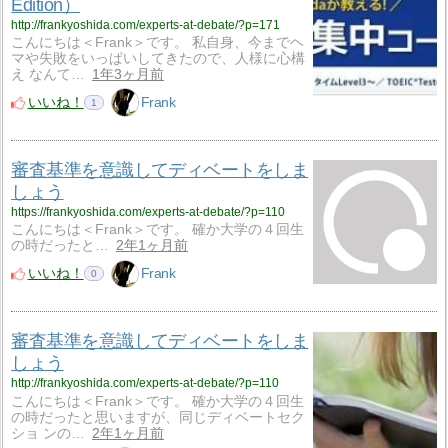
Edition）
http://frankyoshida.com/experts-at-debate/?p=171
こんにちは＜Frank＞です。 私自身、今までヘ
マや失敗をいっぱいしてきたので、人様に心構
え なんて…
1年3ヶ月前
いいね！
Frank
1
審査基準を意識してディベートをしま
しょう
https://frankyoshida.com/experts-at-debate/?p=110
こんにちは＜Frank＞です。 確か大学の４回生
の時だったと…
2年1ヶ月前
いいね！
Frank
0
審査基準を意識してディベートをしま
しょう
http://frankyoshida.com/experts-at-debate/?p=110
こんにちは＜Frank＞です。 確か大学の４回生
の時だったと思いますが、同じディベートセク
ショ ンの…
2年1ヶ月前