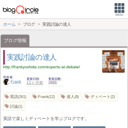
MENU
ホーム
ブログ
実践討論の達人
ブログ情報
実践討論の達人
http://frankyoshida.com/experts-at-debate/
所有者
更新日時
更新回数
Frank
11ヶ月前
28回
英語
Frank
達人
ディベート
261
12
8
2
討論
1
英語で楽しくディベートを学ぶブログです。