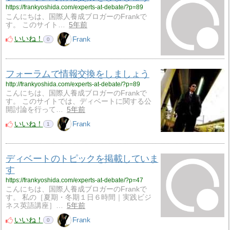
https://frankyoshida.com/experts-at-debate/?p=89
こんにちは、国際人養成ブロガーのFrankで
す。 このサイト…
5年前
いいね！
Frank
0
フォーラムで情報交換をしましょう
http://frankyoshida.com/experts-at-debate/?p=89
こんにちは、国際人養成ブロガーのFrankで
す。 このサイトでは、ディベートに関する公
開討論を行って…
5年前
いいね！
Frank
1
ディベートのトピックを掲載していま
す
https://frankyoshida.com/experts-at-debate/?p=47
こんにちは、国際人養成ブロガーのFrankで
す。 私の［夏期・冬期１日６時間｜実践ビジ
ネス英語講座］…
5年前
いいね！
Frank
0