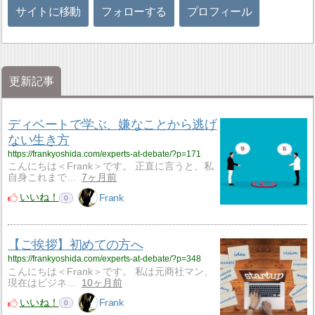
サイトに移動
フォローする
プロフィール
更新記事
ディベートで学ぶ、嫌なことから逃げ
ない生き方
https://frankyoshida.com/experts-at-debate/?p=171
こんにちは＜Frank＞です。 正直に言うと、私
自身これまで…
7ヶ月前
いいね！
Frank
0
【ご挨拶】初めての方へ
https://frankyoshida.com/experts-at-debate/?p=348
こんにちは＜Frank＞です。 私は元商社マン、
現在はビジネ…
10ヶ月前
いいね！
Frank
0