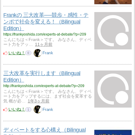
Frankの 三大改革──競歩・感性・テ
ンポで社会を変える！（Bilingual
Edition）
https://frankyoshida.com/experts-at-debate/?p=209
こんにちは＜Frank＞です。 みなさん、ディベ
ート力をアッ…
11ヶ月前
いいね！
Frank
0
三大改革を実行します（Bilingual
Edition）
http://frankyoshida.com/experts-at-debate/?p=209
こんにちは＜Frank＞です。 みなさん、ディベ
ート力をアップするには、まず社会を変革する
気 概が必…
1年3ヶ月前
いいね！
Frank
1
ディベートをする心構え（Bilingual