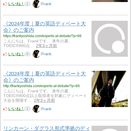
いいね！
Frank
1
《2024年度｜夏の英語ディベート大
会》のご案内
https://frankyoshida.com/experts-at-debate/?p=66
こんにちは、Frankです。 来年の夏、
TOEIC®900点…
2年3ヶ月前
いいね！
Frank
0
《2024年度｜夏の英語ディベート大
会》のご案内
http://frankyoshida.com/experts-at-debate/?p=66
こんにちは、Frankです。 来年の夏、
TOEIC®900点以上取得者を対象にディベート
大会を開催す…
2年3ヶ月前
いいね！
Frank
1
リンカーン・ダグラス形式準拠のディ