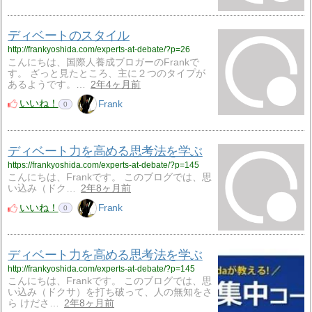
ディベートのスタイル
http://frankyoshida.com/experts-at-debate/?p=26
こんにちは、国際人養成ブロガーのFrankで
す。 ざっと見たところ、主に２つのタイプが
あるようです。…
2年4ヶ月前
いいね！
Frank
0
ディベート力を高める思考法を学ぶ
https://frankyoshida.com/experts-at-debate/?p=145
こんにちは、Frankです。 このブログでは、思
い込み（ドク…
2年8ヶ月前
いいね！
Frank
0
ディベート力を高める思考法を学ぶ
http://frankyoshida.com/experts-at-debate/?p=145
こんにちは、Frankです。 このブログでは、思
い込み（ドクサ）を打ち破って、人の無知をさ
ら けださ…
2年8ヶ月前