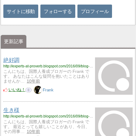
サイトに移動
フォローする
プロフィール
更新記事
絶好調
http://experts-at-proverb.blogspot.com/2016/09/blog-post_28.html
こんにちは、国際人養成ブロガーの Frank で
す。 あなたはこんな疑問を抱いたことはあり
ませんか…
10年前
いいね！
Frank
0
生き様
http://experts-at-proverb.blogspot.com/2016/09/blog-post_68.html
こんにちは、国際人養成ブロガーの Frank で
す。 最近とっても嬉しいことがあり、今日、
その用事…
10年前