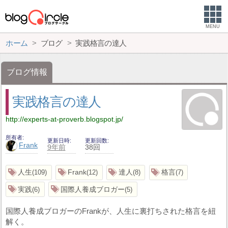
MENU
ホーム
ブログ
実践格言の達人
ブログ情報
実践格言の達人
http://experts-at-proverb.blogspot.jp/
所有者
更新日時
更新回数
Frank
9年前
38回
人生
Frank
達人
格言
109
12
8
7
実践
国際人養成ブロガー
6
5
国際人養成ブロガーのFrankが、人生に裏打ちされた格言を紐
解く。