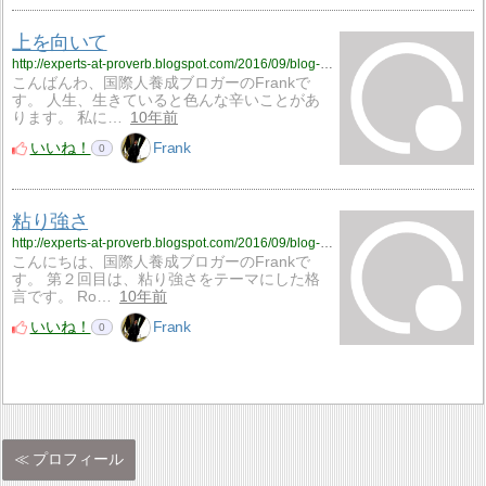
上を向いて
http://experts-at-proverb.blogspot.com/2016/09/blog-post_96.html
こんばんわ、国際人養成ブロガーのFrankで
す。 人生、生きていると色んな辛いことがあ
ります。 私に…
10年前
いいね！
Frank
0
粘り強さ
http://experts-at-proverb.blogspot.com/2016/09/blog-post_15.html
こんにちは、国際人養成ブロガーのFrankで
す。 第２回目は、粘り強さをテーマにした格
言です。 Ro…
10年前
いいね！
Frank
0
プロフィール